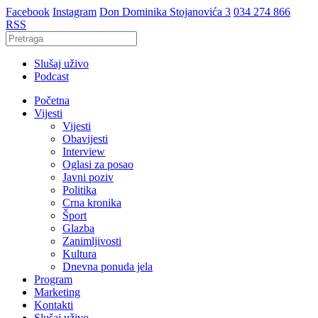
Facebook
Instagram
Don Dominika Stojanovića 3
034 274 866
RSS
Slušaj uživo
Podcast
Početna
Vijesti
Vijesti
Obavijesti
Interview
Oglasi za posao
Javni poziv
Politika
Crna kronika
Šport
Glazba
Zanimljivosti
Kultura
Dnevna ponuda jela
Program
Marketing
Kontakti
Slušaj uživo