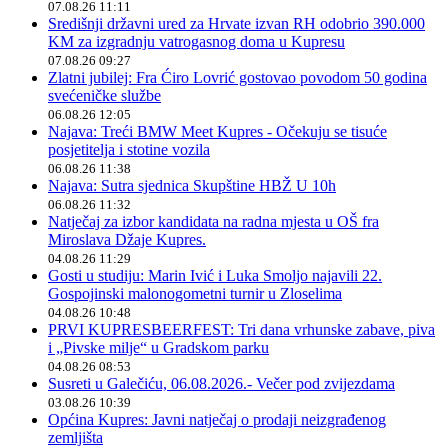
07.08.26 11:11
Središnji državni ured za Hrvate izvan RH odobrio 390.000
KM za izgradnju vatrogasnog doma u Kupresu
07.08.26 09:27
Zlatni jubilej: Fra Ćiro Lovrić gostovao povodom 50 godina
svećeničke službe
06.08.26 12:05
Najava: Treći BMW Meet Kupres - Očekuju se tisuće
posjetitelja i stotine vozila
06.08.26 11:38
Najava: Sutra sjednica Skupštine HBŽ U 10h
06.08.26 11:32
Natječaj za izbor kandidata na radna mjesta u OŠ fra
Miroslava Džaje Kupres.
04.08.26 11:29
Gosti u studiju: Marin Ivić i Luka Smoljo najavili 22.
Gospojinski malonogometni turnir u Zloselima
04.08.26 10:48
PRVI KUPRESBEERFEST: Tri dana vrhunske zabave, piva
i „Pivske milje“ u Gradskom parku
04.08.26 08:53
Susreti u Galečiću, 06.08.2026.- Večer pod zvijezdama
03.08.26 10:39
Općina Kupres: Javni natječaj o prodaji neizgrađenog
zemljišta