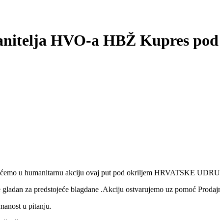
anitelja HVO-a HBŽ Kupres pod
o u humanitarnu akciju ovaj put pod okriljem HRVATSKE 
de gladan za predstojeće blagdane .Akciju ostvarujemo uz pomoć Proda
manost u pitanju.