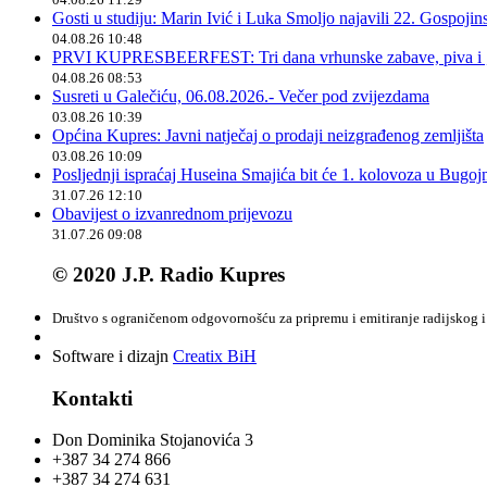
Gosti u studiju: Marin Ivić i Luka Smoljo najavili 22. Gospoji
04.08.26 10:48
PRVI KUPRESBEERFEST: Tri dana vrhunske zabave, piva i „
04.08.26 08:53
Susreti u Galečiću, 06.08.2026.- Večer pod zvijezdama
03.08.26 10:39
Općina Kupres: Javni natječaj o prodaji neizgrađenog zemljišta
03.08.26 10:09
Posljednji ispraćaj Huseina Smajića bit će 1. kolovoza u Bugoj
31.07.26 12:10
Obavijest o izvanrednom prijevozu
31.07.26 09:08
© 2020 J.P. Radio Kupres
Društvo s ograničenom odgovornošću za pripremu i emitiranje radijskog i 
Software i dizajn
Creatix BiH
Kontakti
Don Dominika Stojanovića 3
+387 34 274 866
+387 34 274 631