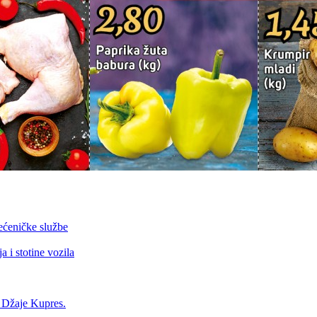
ećeničke službe
 i stotine vozila
a Džaje Kupres.