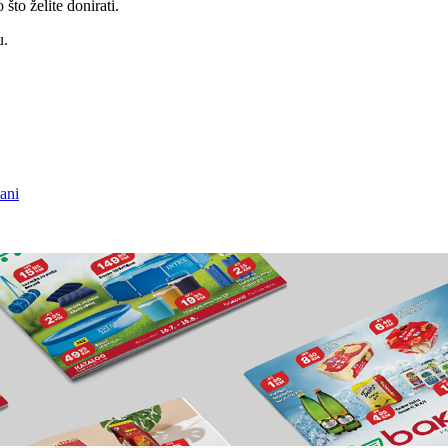
što želite donirati.
u.
ani