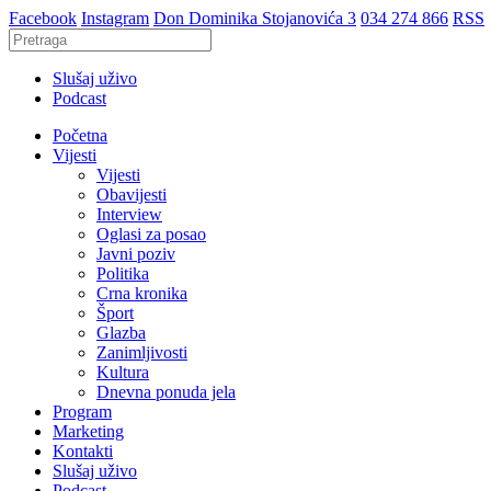
Facebook
Instagram
Don Dominika Stojanovića 3
034 274 866
RSS
Slušaj uživo
Podcast
Početna
Vijesti
Vijesti
Obavijesti
Interview
Oglasi za posao
Javni poziv
Politika
Crna kronika
Šport
Glazba
Zanimljivosti
Kultura
Dnevna ponuda jela
Program
Marketing
Kontakti
Slušaj uživo
Podcast