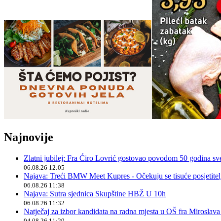
Najnovije
Zlatni jubilej: Fra Ćiro Lovrić gostovao povodom 50 godina sv
06.08.26 12:05
Najava: Treći BMW Meet Kupres - Očekuju se tisuće posjetitelja
06.08.26 11:38
Najava: Sutra sjednica Skupštine HBŽ U 10h
06.08.26 11:32
Natječaj za izbor kandidata na radna mjesta u OŠ fra Miroslav
04.08.26 11:29