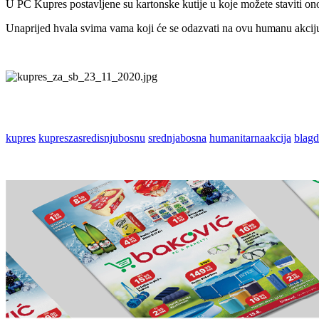
U PC Kupres postavljene su kartonske kutije u koje možete staviti ono 
Unaprijed hvala svima vama koji će se odazvati na ovu humanu akcij
kupres
kupreszasredisnjubosnu
srednjabosna
humanitarnaakcija
blagd