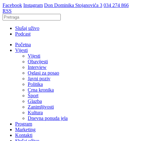
Facebook
Instagram
Don Dominika Stojanovića 3
034 274 866
RSS
Slušaj uživo
Podcast
Početna
Vijesti
Vijesti
Obavijesti
Interview
Oglasi za posao
Javni poziv
Politika
Crna kronika
Šport
Glazba
Zanimljivosti
Kultura
Dnevna ponuda jela
Program
Marketing
Kontakti
Slušaj uživo