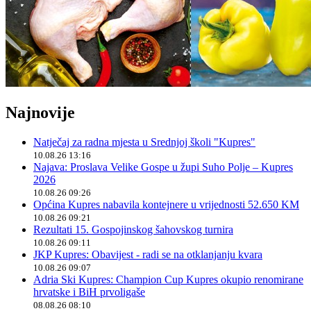
Najnovije
Natječaj za radna mjesta u Srednjoj školi "Kupres"
10.08.26 13:16
Najava: Proslava Velike Gospe u župi Suho Polje – Kupres
2026
10.08.26 09:26
Općina Kupres nabavila kontejnere u vrijednosti 52.650 KM
10.08.26 09:21
Rezultati 15. Gospojinskog šahovskog turnira
10.08.26 09:11
JKP Kupres: Obavijest - radi se na otklanjanju kvara
10.08.26 09:07
Adria Ski Kupres: Champion Cup Kupres okupio renomirane
hrvatske i BiH prvoligaše
08.08.26 08:10