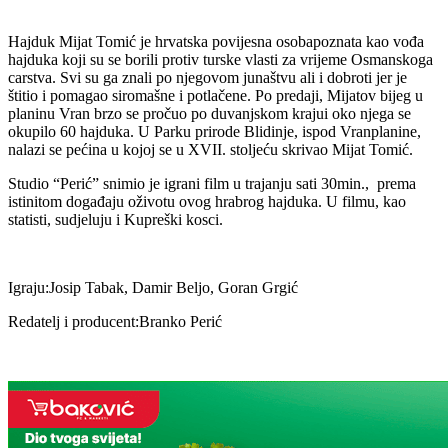
Hajduk Mijat Tomić je hrvatska povijesna osobapoznata kao vođa
hajduka koji su se borili protiv turske vlasti za vrijeme Osmanskoga
carstva. Svi su ga znali po njegovom junaštvu ali i dobroti jer je
štitio i pomagao siromašne i potlačene. Po predaji, Mijatov bijeg u
planinu Vran brzo se pročuo po duvanjskom krajui oko njega se
okupilo 60 hajduka. U Parku prirode Blidinje, ispod Vranplanine,
nalazi se pećina u kojoj se u XVII. stoljeću skrivao Mijat Tomić.
Studio “Perić” snimio je igrani film u trajanju sati 30min., prema
istinitom događaju oživotu ovog hrabrog hajduka. U filmu, kao
statisti, sudjeluju i Kupreški kosci.
Igraju:Josip Tabak, Damir Beljo, Goran Grgić
Redatelj i producent:Branko Perić