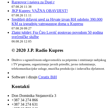
Razgovor i najava za Dugi r
07.08.26 11:38
JKP Kupres: VAŽNA OBAVIJEST!
07.08.26 11:11
Središnji državni ured za Hrvate izvan RH odobrio 390.000
KM za izgradnju vatrogasnog doma u Kupresu
07.08.26 09:27
Zlatni jubilej: Fra Ćiro Lovrić gostovao povodom 50 godina
svećeničke službe
06.08.26 12:05
© 2020 J.P. Radio Kupres
Društvo s ograničenom odgovornošću za pripremu i emitiranje radijskog
i TV programa, organiziranje javnih priredbi, javno informiranje,
telekomunikacijske usluge, muzička produkciju i izdavačku djelatnost.
Software i dizajn
Creatix BiH
Kontakti
Don Dominika Stojanovića 3
+387 34 274 866
+387 34 274 631