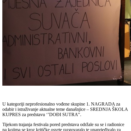
U kategoriji neprofesionalno vođene skupine 1. NAGRADA za
odabir i istraživanje aktualne teme današnjice – SREDNJA ŠKOLA
KUPRES za predstavu ‘’DOĐI SUTRA’’.
Tijekom trajanja festivala pored predstava održale su se i radionice
na kojima se kroz kritičke osvrte razgovaralo te unaprjeđivalo za