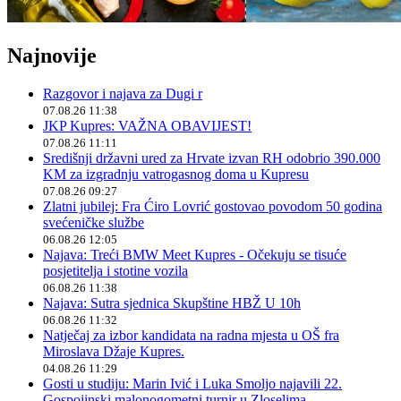
Najnovije
Razgovor i najava za Dugi r
07.08.26 11:38
JKP Kupres: VAŽNA OBAVIJEST!
07.08.26 11:11
Središnji državni ured za Hrvate izvan RH odobrio 390.000
KM za izgradnju vatrogasnog doma u Kupresu
07.08.26 09:27
Zlatni jubilej: Fra Ćiro Lovrić gostovao povodom 50 godina
svećeničke službe
06.08.26 12:05
Najava: Treći BMW Meet Kupres - Očekuju se tisuće
posjetitelja i stotine vozila
06.08.26 11:38
Najava: Sutra sjednica Skupštine HBŽ U 10h
06.08.26 11:32
Natječaj za izbor kandidata na radna mjesta u OŠ fra
Miroslava Džaje Kupres.
04.08.26 11:29
Gosti u studiju: Marin Ivić i Luka Smoljo najavili 22.
Gospojinski malonogometni turnir u Zloselima