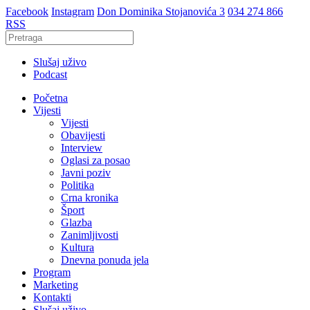
Facebook
Instagram
Don Dominika Stojanovića 3
034 274 866
RSS
Slušaj uživo
Podcast
Početna
Vijesti
Vijesti
Obavijesti
Interview
Oglasi za posao
Javni poziv
Politika
Crna kronika
Šport
Glazba
Zanimljivosti
Kultura
Dnevna ponuda jela
Program
Marketing
Kontakti
Slušaj uživo