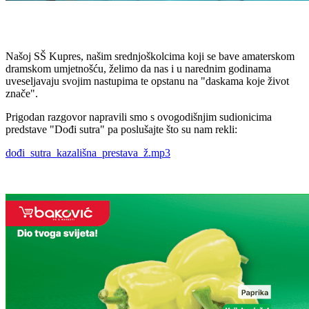
Našoj SŠ Kupres, našim srednjoškolcima koji se bave amaterskom
dramskom umjetnošću, želimo da nas i u narednim godinama
uveseljavaju svojim nastupima te opstanu na "daskama koje život
znače".
Prigodan razgovor napravili smo s ovogodišnjim sudionicima
predstave "Dođi sutra" pa poslušajte što su nam rekli:
dođi_sutra_kazališna_prestava_ž.mp3