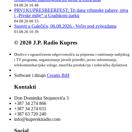
04.08.26 10:48
PRVI KUPRESBEERFEST: Tri dana vrhunske zabave, piva
i „Pivske milje“ u Gradskom parku
04.08.26 08:53
Susreti u Galečiću, 06.08.2026.- Večer pod zvijezdama
03.08.26 10:39
© 2020 J.P. Radio Kupres
Društvo s ograničenom odgovornošću za pripremu i emitiranje radijskog
i TV programa, organiziranje javnih priredbi, javno informiranje,
telekomunikacijske usluge, muzička produkciju i izdavačku djelatnost.
Software i dizajn
Creatix BiH
Kontakti
Don Dominika Stojanovića 3
+387 34 274 866
+387 34 274 631
+387 63 720 240
info@kupreskiradio.com
Social