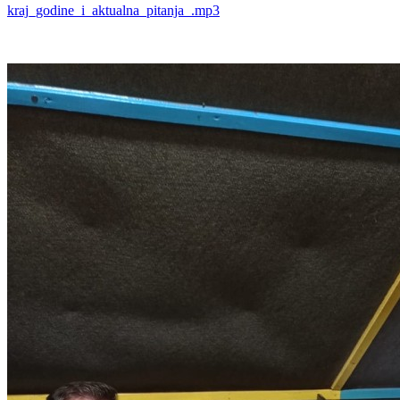
kraj_godine_i_aktualna_pitanja_.mp3