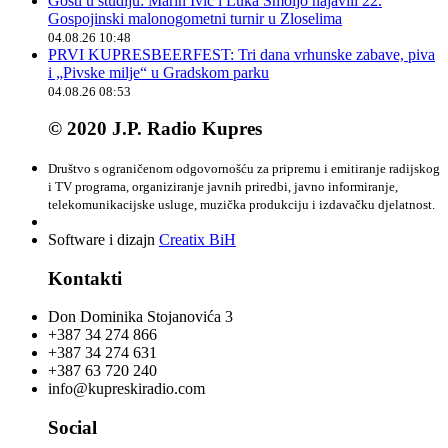
Gosti u studiju: Marin Ivić i Luka Smoljo najavili 22.
Gospojinski malonogometni turnir u Zloselima
04.08.26 10:48
PRVI KUPRESBEERFEST: Tri dana vrhunske zabave, piva
i „Pivske milje“ u Gradskom parku
04.08.26 08:53
© 2020 J.P. Radio Kupres
Društvo s ograničenom odgovornošću za pripremu i emitiranje radijskog
i TV programa, organiziranje javnih priredbi, javno informiranje,
telekomunikacijske usluge, muzička produkciju i izdavačku djelatnost.
Software i dizajn
Creatix BiH
Kontakti
Don Dominika Stojanovića 3
+387 34 274 866
+387 34 274 631
+387 63 720 240
info@kupreskiradio.com
Social