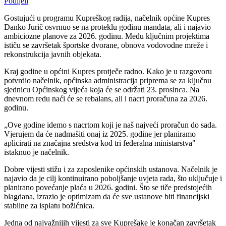
Podijeli
Gostujući u programu Kupreškog radija, načelnik općine Kupres
Danko Jurič osvrnuo se na proteklu godinu mandata, ali i najavio
ambiciozne planove za 2026. godinu. Među ključnim projektima
ističu se završetak športske dvorane, obnova vodovodne mreže i
rekonstrukcija javnih objekata.
Kraj godine u općini Kupres protječe radno. Kako je u razgovoru
potvrdio načelnik, općinska administracija priprema se za ključnu
sjednicu Općinskog vijeća koja će se održati 23. prosinca. Na
dnevnom redu naći će se rebalans, ali i nacrt proračuna za 2026.
godinu.
„Ove godine idemo s nacrtom koji je naš najveći proračun do sada.
Vjerujem da će nadmašiti onaj iz 2025. godine jer planiramo
aplicirati na značajna sredstva kod tri federalna ministarstva"
istaknuo je načelnik.
Dobre vijesti stižu i za zaposlenike općinskih ustanova. Načelnik je
najavio da je cilj kontinuirano poboljšanje uvjeta rada, što uključuje i
planirano povećanje plaća u 2026. godini. Što se tiče predstojećih
blagdana, izrazio je optimizam da će sve ustanove biti financijski
stabilne za isplatu božićnica.
Jedna od najvažnijih vijesti za sve Kuprešake je konačan završetak