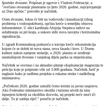
športske dvorane. Potpisan je ugovor s Vladom Federacije, a
"svečano otvaranje planiramo za ljeto 2026. godine, najvjerojatnije
uz Dan općine,“ potvrdio je načelnik.
Osim dvorane, fokus će biti na vodovodu i kanalizaciji (zbog
problema s vodoopskrbom), općina kreće u temeljitu obnovu
infrastrukture.
U ulici kardinala Alojzija Stepinca radovi na
asfaltiranju su pri kraju, a uskoro stiže nova rasvjeta i horizontalna
signalizacija.
U zgradi Komunalnog poduzeća u travnju kreće rekonstrukcija
kojom će se dobiti tri nova stana, nova fasada i krov.
U Domu
kulture nakon zamjene stolarije, u 2026. planira se uređenje
unutrašnjosti dvorane i vanjskog dijela parka sa stepenicama.
Načelnik se osvrnuo i na aktualno pitanje eksploatacije magnezija te
peticiju koju je potpisalo više od 3.000 građana. Načelnik Jurič je
naglasio kako je sudbina projekta u rukama struke i nadležnog
ministarstva.
„Početkom 2026. godine zatražit ćemo termin za javnu raspravu.
Ako Federalno ministarstvo okoliša i turizma utvrdi da nisu
ispunjeni kriteriji za okolišnu dozvolu, taj projekt neće moći ići
dalje. To je zadnja riječ.“ poručio je načelnik.