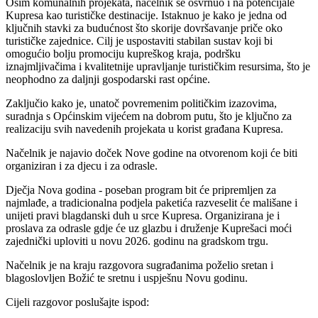
Osim komunalnih projekata, načelnik se osvrnuo i na potencijale
Kupresa kao turističke destinacije. Istaknuo je kako je jedna od
ključnih stavki za budućnost što skorije dovršavanje priče oko
turističke zajednice. Cilj je uspostaviti stabilan sustav koji bi
omogućio bolju promociju kupreškog kraja, podršku
iznajmljivačima i kvalitetnije upravljanje turističkim resursima, što je
neophodno za daljnji gospodarski rast općine.
Zaključio kako je, unatoč povremenim političkim izazovima,
suradnja s Općinskim vijećem na dobrom putu, što je ključno za
realizaciju svih navedenih projekata u korist građana Kupresa.
Načelnik je najavio doček Nove godine na otvorenom koji će biti
organiziran i za djecu i za odrasle.
Dječja Nova godina - poseban program bit će pripremljen za
najmlađe, a tradicionalna podjela paketića razveselit će mališane i
unijeti pravi blagdanski duh u srce Kupresa. Organizirana je i
p
roslava za odrasle gdje će uz glazbu i druženje Kuprešaci moći
zajednički uploviti u novu 2026. godinu na gradskom trgu.
Načelnik je na kraju razgovora sugrađanima poželio sretan i
blagoslovljen Božić te sretnu i uspješnu Novu godinu.
Cijeli razgovor poslušajte ispod: