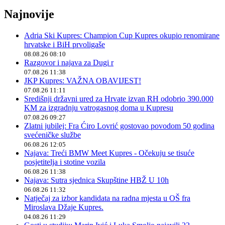
Najnovije
Adria Ski Kupres: Champion Cup Kupres okupio renomirane
hrvatske i BiH prvoligaše
08.08.26 08:10
Razgovor i najava za Dugi r
07.08.26 11:38
JKP Kupres: VAŽNA OBAVIJEST!
07.08.26 11:11
Središnji državni ured za Hrvate izvan RH odobrio 390.000
KM za izgradnju vatrogasnog doma u Kupresu
07.08.26 09:27
Zlatni jubilej: Fra Ćiro Lovrić gostovao povodom 50 godina
svećeničke službe
06.08.26 12:05
Najava: Treći BMW Meet Kupres - Očekuju se tisuće
posjetitelja i stotine vozila
06.08.26 11:38
Najava: Sutra sjednica Skupštine HBŽ U 10h
06.08.26 11:32
Natječaj za izbor kandidata na radna mjesta u OŠ fra
Miroslava Džaje Kupres.
04.08.26 11:29