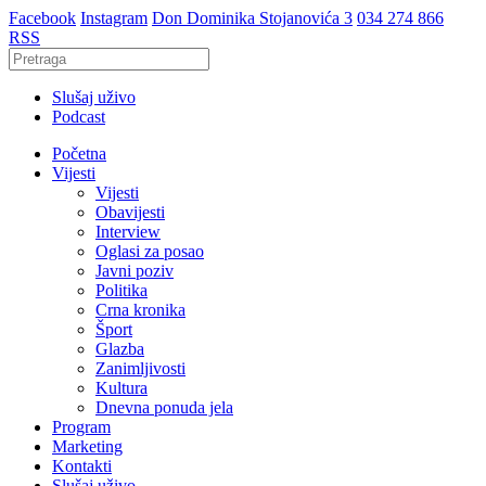
Facebook
Instagram
Don Dominika Stojanovića 3
034 274 866
RSS
Slušaj uživo
Podcast
Početna
Vijesti
Vijesti
Obavijesti
Interview
Oglasi za posao
Javni poziv
Politika
Crna kronika
Šport
Glazba
Zanimljivosti
Kultura
Dnevna ponuda jela
Program
Marketing
Kontakti
Slušaj uživo