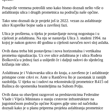
Ponajviše vremena potrošili smo kako bismo doznali nešto više o
asfaltiranju ulica i drugih prometnica na području naše općine.
Tako smo doznali da je projekt još iz 2022. vezan za asfaltiranje
ulice Kupreške bojne sada u završnoj fazi.
Ulica je proširena, u tijeku je postavljanje novog nogostupa i u
cijelosti je asfaltirana. Na nju se nastavlja Ulica 3. studeni 1994. na
kojoj je nakon gotovo 40 godina u cijelosti navučen novi sloj asfalta.
Ovih dana treba biti postavljena i nova horizontalna i vertikalna
prometna signalizacija. Uz ove ulice asfaltirana je i ulica Ruđera
Boškovića u jednoj fazi a uslijedit će i daljnji radovi do sljedećeg
križanja iste ulice.
Asfaltirana je i Vukovarska ulica do kraja, a završeno je i asfaltiranje
pristupne ceste crkvi sv. Ante u Rastičevu što je zaostatak iz ranijih
razdoblja. U tijeku su i radovi na rekonstrukciji prometnice R415 od
Bašinca do spomenika braniteljima na Suhom Polju.
Ovih dana su obavljeni razgovori sa predstavnicima Federalne
Vlade i Vijeća Ministara o stanju cestovne infrastrukture na
jugoistočnom području općine Kupres gdje smo od načelnika
doznali kako je u planu priprema projekta asfaltiranja prometnice