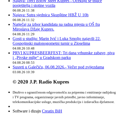
Najava: Treći BMW Meet Kupres - Očekuju se tisuće
posjetitelja i stotine vozila
06.08.26 11:38
Najava: Sutra sjednica Skupštine HBŽ U 10h
06.08.26 11:32
Natječaj za izbor kandidata na radna mjesta u OŠ fra
Miroslava Džaje Kupres.
04.08.26 11:29
Gosti u studiju: Marin Ivić i Luka Smoljo najavili 22.
Gospojinski malonogometni turnir u Zloselima
04.08.26 10:48
PRVI KUPRESBEERFEST: Tri dana vrhunske zabave, piva
i „Pivske milje“ u Gradskom parku
04.08.26 08:53
Susreti u Galečiću, 06.08.2026.- Večer pod zvijezdama
03.08.26 10:39
© 2020 J.P. Radio Kupres
Društvo s ograničenom odgovornošću za pripremu i emitiranje radijskog
i TV programa, organiziranje javnih priredbi, javno informiranje,
telekomunikacijske usluge, muzička produkciju i izdavačku djelatnost.
Software i dizajn
Creatix BiH