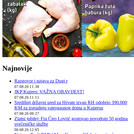
Najnovije
Razgovor i najava za Dugi r
07.08.26 11:38
JKP Kupres: VAŽNA OBAVIJEST!
07.08.26 11:11
Središnji državni ured za Hrvate izvan RH odobrio 390.000
KM za izgradnju vatrogasnog doma u Kupresu
07.08.26 09:27
Zlatni jubilej: Fra Ćiro Lovrić gostovao povodom 50 godina
svećeničke službe
06.08.26 12:05