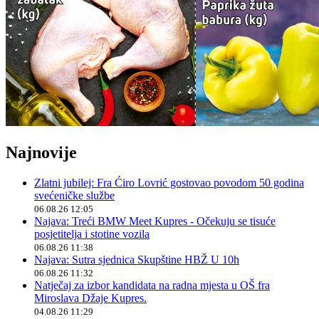
Najnovije
Zlatni jubilej: Fra Ćiro Lovrić gostovao povodom 50 godina
svećeničke službe
06.08.26 12:05
Najava: Treći BMW Meet Kupres - Očekuju se tisuće
posjetitelja i stotine vozila
06.08.26 11:38
Najava: Sutra sjednica Skupštine HBŽ U 10h
06.08.26 11:32
Natječaj za izbor kandidata na radna mjesta u OŠ fra
Miroslava Džaje Kupres.
04.08.26 11:29