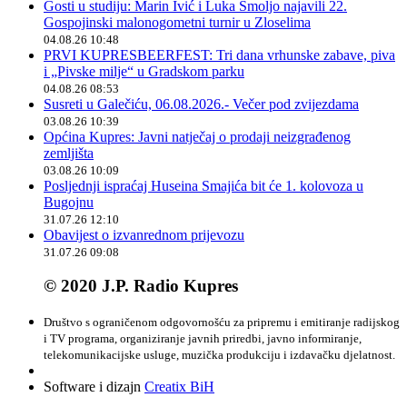
Gosti u studiju: Marin Ivić i Luka Smoljo najavili 22.
Gospojinski malonogometni turnir u Zloselima
04.08.26 10:48
PRVI KUPRESBEERFEST: Tri dana vrhunske zabave, piva
i „Pivske milje“ u Gradskom parku
04.08.26 08:53
Susreti u Galečiću, 06.08.2026.- Večer pod zvijezdama
03.08.26 10:39
Općina Kupres: Javni natječaj o prodaji neizgrađenog
zemljišta
03.08.26 10:09
Posljednji ispraćaj Huseina Smajića bit će 1. kolovoza u
Bugojnu
31.07.26 12:10
Obavijest o izvanrednom prijevozu
31.07.26 09:08
© 2020 J.P. Radio Kupres
Društvo s ograničenom odgovornošću za pripremu i emitiranje radijskog
i TV programa, organiziranje javnih priredbi, javno informiranje,
telekomunikacijske usluge, muzička produkciju i izdavačku djelatnost.
Software i dizajn
Creatix BiH