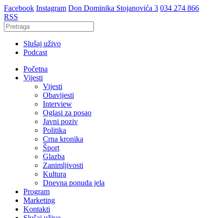
Facebook
Instagram
Don Dominika Stojanovića 3
034 274 866
RSS
Slušaj uživo
Podcast
Početna
Vijesti
Vijesti
Obavijesti
Interview
Oglasi za posao
Javni poziv
Politika
Crna kronika
Šport
Glazba
Zanimljivosti
Kultura
Dnevna ponuda jela
Program
Marketing
Kontakti
Slušaj uživo