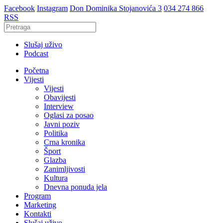
Facebook
Instagram
Don Dominika Stojanovića 3
034 274 866
RSS
Slušaj uživo
Podcast
Početna
Vijesti
Vijesti
Obavijesti
Interview
Oglasi za posao
Javni poziv
Politika
Crna kronika
Šport
Glazba
Zanimljivosti
Kultura
Dnevna ponuda jela
Program
Marketing
Kontakti
Slušaj uživo