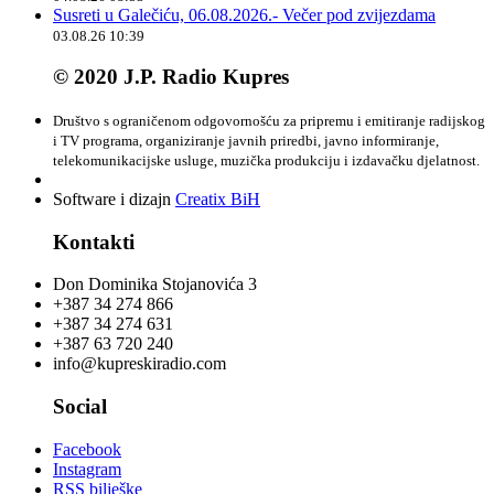
Susreti u Galečiću, 06.08.2026.- Večer pod zvijezdama
03.08.26 10:39
© 2020 J.P. Radio Kupres
Društvo s ograničenom odgovornošću za pripremu i emitiranje radijskog
i TV programa, organiziranje javnih priredbi, javno informiranje,
telekomunikacijske usluge, muzička produkciju i izdavačku djelatnost.
Software i dizajn
Creatix BiH
Kontakti
Don Dominika Stojanovića 3
+387 34 274 866
+387 34 274 631
+387 63 720 240
info@kupreskiradio.com
Social
Facebook
Instagram
RSS bilješke