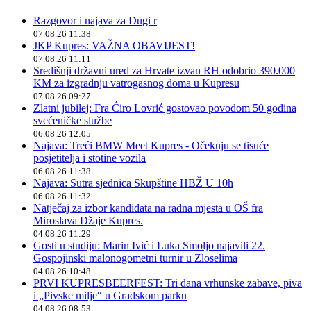
Razgovor i najava za Dugi r
07.08.26 11:38
JKP Kupres: VAŽNA OBAVIJEST!
07.08.26 11:11
Središnji državni ured za Hrvate izvan RH odobrio 390.000
KM za izgradnju vatrogasnog doma u Kupresu
07.08.26 09:27
Zlatni jubilej: Fra Ćiro Lovrić gostovao povodom 50 godina
svećeničke službe
06.08.26 12:05
Najava: Treći BMW Meet Kupres - Očekuju se tisuće
posjetitelja i stotine vozila
06.08.26 11:38
Najava: Sutra sjednica Skupštine HBŽ U 10h
06.08.26 11:32
Natječaj za izbor kandidata na radna mjesta u OŠ fra
Miroslava Džaje Kupres.
04.08.26 11:29
Gosti u studiju: Marin Ivić i Luka Smoljo najavili 22.
Gospojinski malonogometni turnir u Zloselima
04.08.26 10:48
PRVI KUPRESBEERFEST: Tri dana vrhunske zabave, piva
i „Pivske milje“ u Gradskom parku
04.08.26 08:53