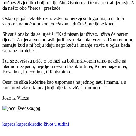
počneš živjeti tim boljim i ljepšim životom ali te malo strah jer osjetiš
da nešto oko "herca" preskače.
Ostalo je još nekoliko zdravstveno neizvjesnih godina, a na tebi
starom i nemoćnom teret održavanja 400m2 prelijepe kuće.
Shvatiš onako da se utješiš: "Kad nisam ja uživao, uživa će barem
djeca". A djeca, već odrasli ljudi bez neke jake veze sa Domovinom,
nemaju kud a ni bolju ideju nego kuću i imanje staviti u oglas kada
sahrane roditelje...
I tu se završava priča o potrazi za boljim životom tamo negdje na
hladnom zapadu, negdje u nekim Frankfurtima, Kopenhagenima,
Briselima, Lucernima, Ofenbahima..
Ostat će slika kućerine kao uspomena na jednog tatu i mamu, a u
kući novi vlasnik, onaj koji nije iz zavičaja mrdnuo.. "
Jozo iz Viteza
kupres
kupreskiradio
život u tuđini