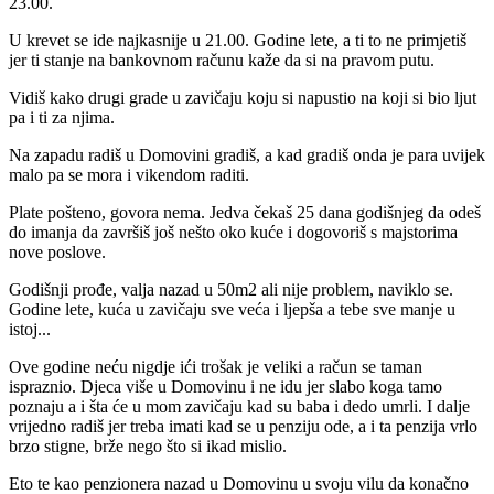
23.00.
U krevet se ide najkasnije u 21.00. Godine lete, a ti to ne primjetiš
jer ti stanje na bankovnom računu kaže da si na pravom putu.
Vidiš kako drugi grade u zavičaju koju si napustio na koji si bio ljut
pa i ti za njima.
Na zapadu radiš u Domovini gradiš, a kad gradiš onda je para uvijek
malo pa se mora i vikendom raditi.
Plate pošteno, govora nema. Jedva čekaš 25 dana godišnjeg da odeš
do imanja da završiš još nešto oko kuće i dogovoriš s majstorima
nove poslove.
Godišnji prođe, valja nazad u 50m2 ali nije problem, naviklo se.
Godine lete, kuća u zavičaju sve veća i ljepša a tebe sve manje u
istoj...
Ove godine neću nigdje ići trošak je veliki a račun se taman
ispraznio. Djeca više u Domovinu i ne idu jer slabo koga tamo
poznaju a i šta će u mom zavičaju kad su baba i dedo umrli. I dalje
vrijedno radiš jer treba imati kad se u penziju ode, a i ta penzija vrlo
brzo stigne, brže nego što si ikad mislio.
Eto te kao penzionera nazad u Domovinu u svoju vilu da konačno