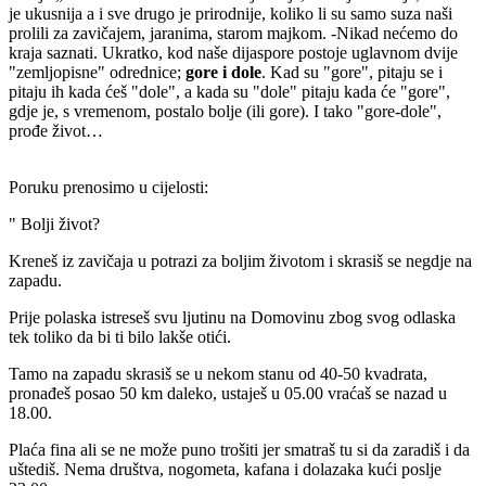
je ukusnija a i sve drugo je prirodnije, koliko li su samo suza naši
prolili za zavičajem, jaranima, starom majkom. -Nikad nećemo do
kraja saznati. Ukratko, kod naše dijaspore postoje uglavnom dvije
"zemljopisne" odrednice;
gore i dole
. Kad su "gore", pitaju se i
pitaju ih kada ćeš "dole", a kada su "dole" pitaju kada će "gore",
gdje je, s vremenom, postalo bolje (ili gore). I tako "gore-dole",
prođe život…
Poruku prenosimo u cijelosti:
" Bolji život?
Kreneš iz zavičaja u potrazi za boljim životom i skrasiš se negdje na
zapadu.
Prije polaska istreseš svu ljutinu na Domovinu zbog svog odlaska
tek toliko da bi ti bilo lakše otići.
Tamo na zapadu skrasiš se u nekom stanu od 40-50 kvadrata,
pronađeš posao 50 km daleko, ustaješ u 05.00 vraćaš se nazad u
18.00.
Plaća fina ali se ne može puno trošiti jer smatraš tu si da zaradiš i da
uštediš. Nema društva, nogometa, kafana i dolazaka kući poslje