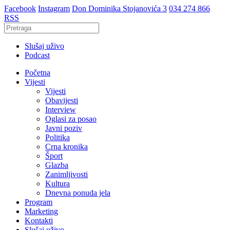
Facebook
Instagram
Don Dominika Stojanovića 3
034 274 866
RSS
Slušaj uživo
Podcast
Početna
Vijesti
Vijesti
Obavijesti
Interview
Oglasi za posao
Javni poziv
Politika
Crna kronika
Šport
Glazba
Zanimljivosti
Kultura
Dnevna ponuda jela
Program
Marketing
Kontakti
Slušaj uživo