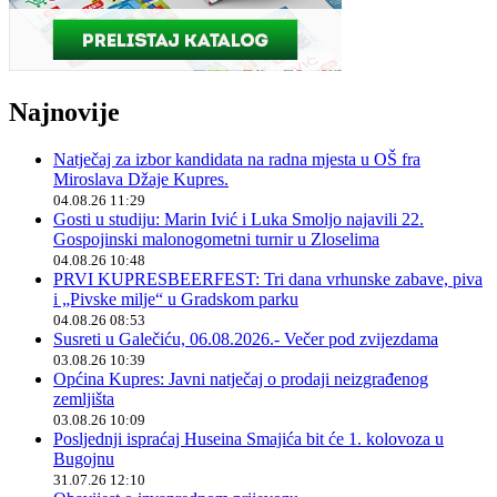
Najnovije
Natječaj za izbor kandidata na radna mjesta u OŠ fra
Miroslava Džaje Kupres.
04.08.26 11:29
Gosti u studiju: Marin Ivić i Luka Smoljo najavili 22.
Gospojinski malonogometni turnir u Zloselima
04.08.26 10:48
PRVI KUPRESBEERFEST: Tri dana vrhunske zabave, piva
i „Pivske milje“ u Gradskom parku
04.08.26 08:53
Susreti u Galečiću, 06.08.2026.- Večer pod zvijezdama
03.08.26 10:39
Općina Kupres: Javni natječaj o prodaji neizgrađenog
zemljišta
03.08.26 10:09
Posljednji ispraćaj Huseina Smajića bit će 1. kolovoza u
Bugojnu
31.07.26 12:10