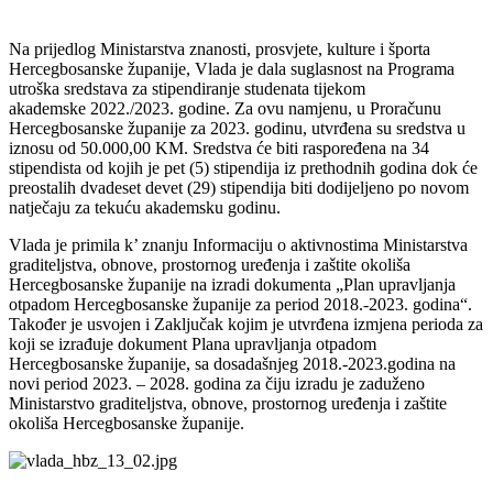
Na prijedlog Ministarstva znanosti, prosvjete, kulture i športa
Hercegbosanske županije, Vlada je dala
suglasnost na Programa
utroška sredstava za stipendiranje studenata tijekom
akademske
2022./2023. godine. Za ovu namjenu, u Proračunu
Hercegbosanske županije za 2023. godinu,
utvrđena su sredstva u
iznosu od 50.000,00 KM. Sredstva će biti raspoređena na 34
stipendista od
kojih je pet (5) stipendija iz prethodnih godina dok će
preostalih dvadeset devet (29) stipendija biti
dodijeljeno po novom
natječaju za tekuću akademsku godinu.
Vlada je primila k’ znanju Informaciju o aktivnostima Ministarstva
graditeljstva, obnove, prostornog
uređenja i zaštite okoliša
Hercegbosanske županije na izradi dokumenta „Plan upravljanja
otpadom
Hercegbosanske županije za period 2018.-2023. godina“.
Također je usvojen i Zaključak kojim je
utvrđena izmjena perioda za
koji se izrađuje dokument Plana upravljanja otpadom
Hercegbosanske
županije, sa dosadašnjeg 2018.-2023.godina na
novi period 2023. – 2028. godina za čiju izradu je
zaduženo
Ministarstvo graditeljstva, obnove, prostornog uređenja i zaštite
okoliša Hercegbosanske
županije.