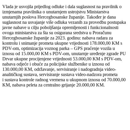
Vlada je usvojila prijedlog odluke i dala suglasnost na pravilnik o
izmjenama pravilnika o unutarnjem
ustrojstvu Ministarstva
unutarnjih poslova Hercegbosanske županije. Također je dana
suglasnost na
usvajanje više odluka vezanih za provedbu postupaka
javne nabave u cilju poboljšanja opremljenosti
i funkcionalnosti
ovoga ministarstva za šta su osigurana sredstva u Proračunu
Hercegbosanske
županije za 2023. godinu: nabava radara za
kontrolu i snimanje prometa ukupne vrijednosti
178.000,00 KM s
PDV-om, optimizacija voznog parka – GPS praćenje vozila u
iznosu od 15.000,00 KM
s PDV-om, unutarnje uređenje zgrade PU
Drvar ukupne procijenjene vrijednosti 53.000,00 KM s PDV-om,
nabava odjeće i obuće za policijske službenike u iznosu od
130.000,00 KM, održavanje,
servisiranje i nadogradnja video-
analitičkog sustava, servisiranje sustava video-nadzora prometa
i
sustava kontrole radnog vremena u ukupnom iznosu od 70.000,00
KM, nabava peleta za centralno
grijanje 20.000,00 KM.