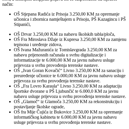
način:
OŠ Stjepana Radića iz Prisoja 3.250,00 KM za opremanje
učionica i zbornica namještajem u Prisoju, PŠ Kazagincu i PŠ
Stipanići,
OŠ Drvar 3.250,00 KM za nabavu školskih tabla/ploča,
OŠ Fra Miroslava Džaje iz Kupresa 3.250,00 KM za zamjenu
tepisona i uređenje zidova,
OŠ Ivana Mažuranića iz Tomislavgrada 3.250,00 KM za
nabavu prijenosnih računala u svrhu digitalizacije i
informatizacije te 6.000,00 KM za javnu nabavu usluge
prijevoza u svrhu provođenja terenske nastave.
OŠ „Ivan Goran Kovačić“ Livno 3.250,00 KM za sanaciju i
preuređenje učionice te 6.000,00 KM za javnu nabavu usluge
prijevoza za svrhu provođenja terenske nastave.
OŠ „Fra Lovro Karaula“ Livno 3.250,00 KM za adaptaciju
športske dvorane u PŠ Ljubunčić te 6.000,0 KM za javnu
nabavu usluge prijevoza u svrhu provođenja terenske nastave.
OŠ „Glamoč“ iz Glamoča 3.250,00 KM za rekonstrukciju i
postavljanje školske ograde,
OŠ fra Mije Čujića iz Bukovice 3.250,00 KM za opremanje
informatičkog kabineta te 6.000,00 KM za javnu nabavu
usluge prijevoza u svrhu provođenja terenske nastave.