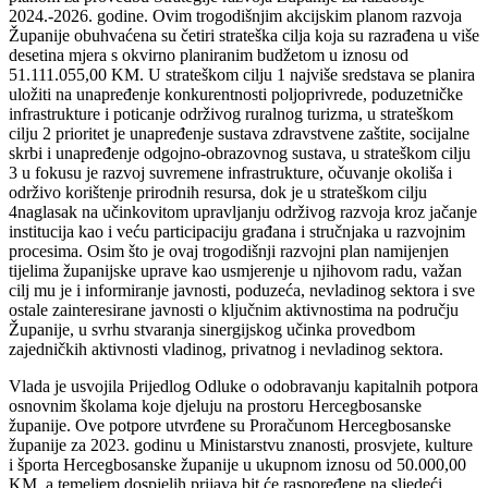
2024.-2026. godine. Ovim trogodišnjim akcijskim planom razvoja
Županije obuhvaćena su četiri strateška cilja koja su razrađena u više
desetina mjera s okvirno planiranim budžetom u iznosu od
51.111.055,00 KM. U strateškom cilju 1 najviše sredstava se planira
uložiti na unapređenje konkurentnosti poljoprivrede, poduzetničke
infrastrukture i poticanje održivog ruralnog turizma, u strateškom
cilju 2 prioritet je unapređenje sustava zdravstvene zaštite, socijalne
skrbi i unapređenje odgojno-obrazovnog sustava, u strateškom cilju
3 u fokusu je razvoj suvremene infrastrukture, očuvanje okoliša i
održivo korištenje prirodnih resursa, dok je u strateškom cilju
4naglasak na učinkovitom upravljanju održivog razvoja kroz jačanje
institucija kao i veću participaciju građana i stručnjaka u razvojnim
procesima. Osim što je ovaj trogodišnji razvojni plan namijenjen
tijelima županijske uprave kao usmjerenje u njihovom radu, važan
cilj mu je i informiranje javnosti, poduzeća, nevladinog sektora i sve
ostale zainteresirane javnosti o ključnim aktivnostima na području
Županije, u svrhu stvaranja sinergijskog učinka provedbom
zajedničkih aktivnosti vladinog, privatnog i nevladinog sektora.
Vlada je usvojila Prijedlog Odluke o odobravanju kapitalnih potpora
osnovnim školama koje djeluju na prostoru Hercegbosanske
županije. Ove potpore utvrđene su Proračunom Hercegbosanske
županije za 2023. godinu u Ministarstvu znanosti, prosvjete, kulture
i športa Hercegbosanske županije u ukupnom iznosu od 50.000,00
KM, a temeljem dospjelih prijava bit će raspoređene na sljedeći