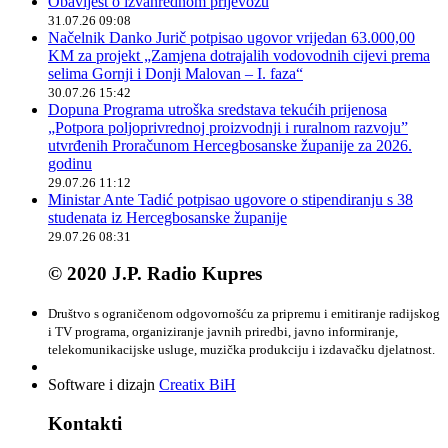
Obavijest o izvanrednom prijevozu
31.07.26 09:08
Načelnik Danko Jurič potpisao ugovor vrijedan 63.000,00
KM za projekt „Zamjena dotrajalih vodovodnih cijevi prema
selima Gornji i Donji Malovan – I. faza“
30.07.26 15:42
Dopuna Programa utroška sredstava tekućih prijenosa
„Potpora poljoprivrednoj proizvodnji i ruralnom razvoju”
utvrđenih Proračunom Hercegbosanske županije za 2026.
godinu
29.07.26 11:12
Ministar Ante Tadić potpisao ugovore o stipendiranju s 38
studenata iz Hercegbosanske županije
29.07.26 08:31
© 2020 J.P. Radio Kupres
Društvo s ograničenom odgovornošću za pripremu i emitiranje radijskog
i TV programa, organiziranje javnih priredbi, javno informiranje,
telekomunikacijske usluge, muzička produkciju i izdavačku djelatnost.
Software i dizajn
Creatix BiH
Kontakti