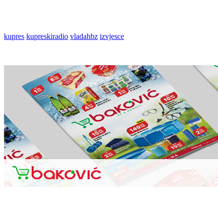
kupres
kupreskiradio
vladahbz
izvjesce