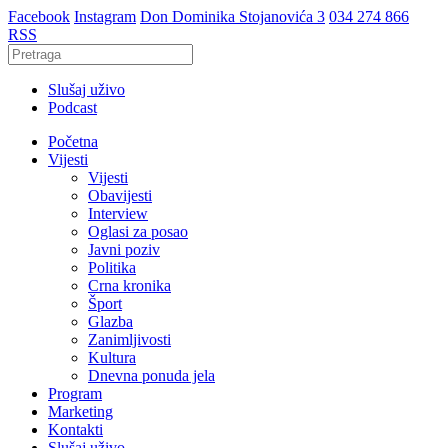
Facebook
Instagram
Don Dominika Stojanovića 3
034 274 866
RSS
Slušaj uživo
Podcast
Početna
Vijesti
Vijesti
Obavijesti
Interview
Oglasi za posao
Javni poziv
Politika
Crna kronika
Šport
Glazba
Zanimljivosti
Kultura
Dnevna ponuda jela
Program
Marketing
Kontakti
Slušaj uživo