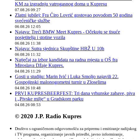
KM za izgradnju vatrogasnog doma u Kupresu
07.08.26 09:27
Zlatni jubilej: Fra Ćiro Lovrić gostovao povodom 50 godina
svećeničke službe
06.08.26 12:05
Najava: Treći BMW Meet Kupres - Očekuju se tisuće
posjetitelja i stotine vozila
06.08.26 11:38
Najava: Sutra sjednica Skupštine HBŽ U 10h
06.08.26 11:32
Natječaj za izbor kandidata na radna mjesta u OŠ fra
Miroslava Džaje Kupres.
04.08.26 11:29
Gosti u studiju: Marin Ivić i Luka Smoljo najavili 22.
Gospojinski malonogometni turnir u Zloselima
04.08.26 10:48
PRVI KUPRESBEERFEST: Tri dana vrhunske zabave, piva
i „Pivske milje“ u Gradskom parku
04.08.26 08:53
© 2020 J.P. Radio Kupres
Društvo s ograničenom odgovornošću za pripremu i emitiranje radijskog
i TV programa, organiziranje javnih priredbi, javno informiranje,