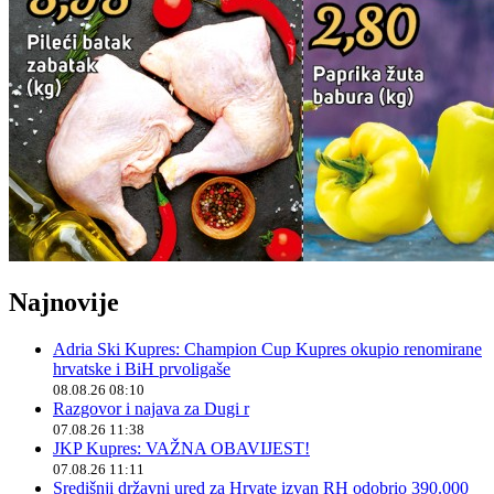
Najnovije
Adria Ski Kupres: Champion Cup Kupres okupio renomirane
hrvatske i BiH prvoligaše
08.08.26 08:10
Razgovor i najava za Dugi r
07.08.26 11:38
JKP Kupres: VAŽNA OBAVIJEST!
07.08.26 11:11
Središnji državni ured za Hrvate izvan RH odobrio 390.000