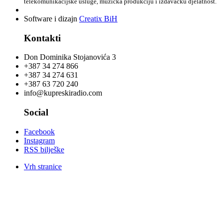
telekomunikacijske usluge, muzička produkciju i izdavačku djelatnost.
Software i dizajn
Creatix BiH
Kontakti
Don Dominika Stojanovića 3
+387 34 274 866
+387 34 274 631
+387 63 720 240
info@kupreskiradio.com
Social
Facebook
Instagram
RSS bilješke
Vrh stranice