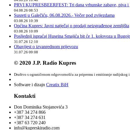
PRVI KUPRESBEERFEST: Tri dana vrhunske zabave, piva i „
04.08.26 08:53
Susreti u Galečiću, 06.08.2026.- Večer pod zvijezdama
03.08.26 10:39
Općina Kupres: Javni natječaj o prodaji neizgrađenog zemljišta
03.08.26 10:09
Posljednji ispraćaj Huseina Smajića bit će 1. kolovoza u Bugoj
31.07.26 12:10
Obavijest o izvanrednom prijevozu
31.07.26 09:08
© 2020 J.P. Radio Kupres
Društvo s ograničenom odgovornošću za pripremu i emitiranje radijskog i 
Software i dizajn
Creatix BiH
Kontakti
Don Dominika Stojanovića 3
+387 34 274 866
+387 34 274 631
+387 63 720 240
info@kupreskiradio.com