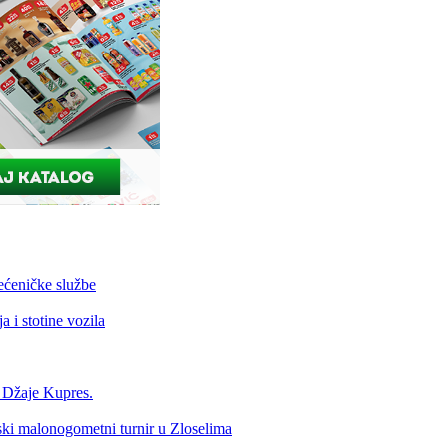
ećeničke službe
 i stotine vozila
a Džaje Kupres.
nski malonogometni turnir u Zloselima