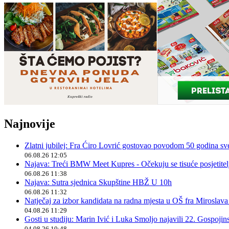
Najnovije
Zlatni jubilej: Fra Ćiro Lovrić gostovao povodom 50 godina sv
06.08.26 12:05
Najava: Treći BMW Meet Kupres - Očekuju se tisuće posjetitelja
06.08.26 11:38
Najava: Sutra sjednica Skupštine HBŽ U 10h
06.08.26 11:32
Natječaj za izbor kandidata na radna mjesta u OŠ fra Miroslav
04.08.26 11:29
Gosti u studiju: Marin Ivić i Luka Smoljo najavili 22. Gospoji
04.08.26 10:48