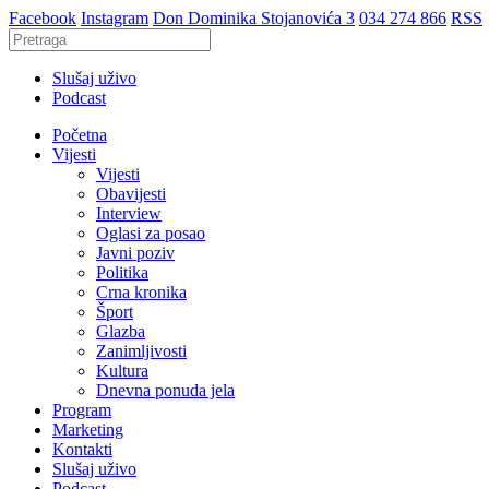
Facebook
Instagram
Don Dominika Stojanovića 3
034 274 866
RSS
Slušaj uživo
Podcast
Početna
Vijesti
Vijesti
Obavijesti
Interview
Oglasi za posao
Javni poziv
Politika
Crna kronika
Šport
Glazba
Zanimljivosti
Kultura
Dnevna ponuda jela
Program
Marketing
Kontakti
Slušaj uživo
Podcast