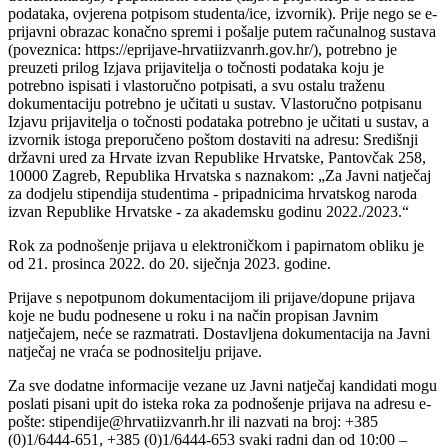
podataka, ovjerena potpisom studenta/ice, izvornik). Prije nego se e-
prijavni obrazac konačno spremi i pošalje putem računalnog sustava
(poveznica: https://eprijave-hrvatiizvanrh.gov.hr/), potrebno je
preuzeti prilog Izjava prijavitelja o točnosti podataka koju je
potrebno ispisati i vlastoručno potpisati, a svu ostalu traženu
dokumentaciju potrebno je učitati u sustav. Vlastoručno potpisanu
Izjavu prijavitelja o točnosti podataka potrebno je učitati u sustav, a
izvornik istoga preporučeno poštom dostaviti na adresu: Središnji
državni ured za Hrvate izvan Republike Hrvatske, Pantovčak 258,
10000 Zagreb, Republika Hrvatska s naznakom: „Za Javni natječaj
za dodjelu stipendija studentima - pripadnicima hrvatskog naroda
izvan Republike Hrvatske - za akademsku godinu 2022./2023.“
Rok za podnošenje prijava u elektroničkom i papirnatom obliku je
od 21. prosinca 2022. do 20. siječnja 2023. godine.
Prijave s nepotpunom dokumentacijom ili prijave/dopune prijava
koje ne budu podnesene u roku i na način propisan Javnim
natječajem, neće se razmatrati. Dostavljena dokumentacija na Javni
natječaj ne vraća se podnositelju prijave.
Za sve dodatne informacije vezane uz Javni natječaj kandidati mogu
poslati pisani upit do isteka roka za podnošenje prijava na adresu e-
pošte: stipendije@hrvatiizvanrh.hr ili nazvati na broj: +385
(0)1/6444-651, +385 (0)1/6444-653 svaki radni dan od 10:00 –