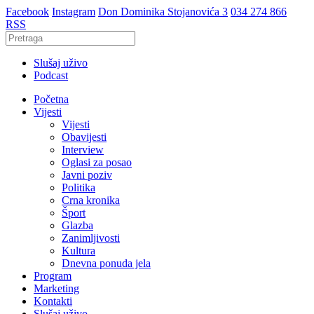
Facebook
Instagram
Don Dominika Stojanovića 3
034 274 866
RSS
Slušaj uživo
Podcast
Početna
Vijesti
Vijesti
Obavijesti
Interview
Oglasi za posao
Javni poziv
Politika
Crna kronika
Šport
Glazba
Zanimljivosti
Kultura
Dnevna ponuda jela
Program
Marketing
Kontakti
Slušaj uživo