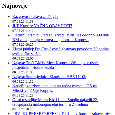
Najnovije
Razgovor i najava za Dugi r
07.08.26 11:38
JKP Kupres: VAŽNA OBAVIJEST!
07.08.26 11:11
Središnji državni ured za Hrvate izvan RH odobrio 390.000
KM za izgradnju vatrogasnog doma u Kupresu
07.08.26 09:27
Zlatni jubilej: Fra Ćiro Lovrić gostovao povodom 50 godina
svećeničke službe
06.08.26 12:05
Najava: Treći BMW Meet Kupres - Očekuju se tisuće
posjetitelja i stotine vozila
06.08.26 11:38
Najava: Sutra sjednica Skupštine HBŽ U 10h
06.08.26 11:32
Natječaj za izbor kandidata na radna mjesta u OŠ fra
Miroslava Džaje Kupres.
04.08.26 11:29
Gosti u studiju: Marin Ivić i Luka Smoljo najavili 22.
Gospojinski malonogometni turnir u Zloselima
04.08.26 10:48
PRVI KUPRESBEERFEST: Tri dana vrhunske zabave, piva