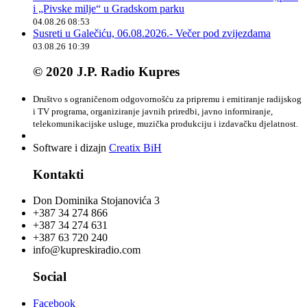
i „Pivske milje“ u Gradskom parku
04.08.26 08:53
Susreti u Galečiću, 06.08.2026.- Večer pod zvijezdama
03.08.26 10:39
© 2020 J.P. Radio Kupres
Društvo s ograničenom odgovornošću za pripremu i emitiranje radijskog
i TV programa, organiziranje javnih priredbi, javno informiranje,
telekomunikacijske usluge, muzička produkciju i izdavačku djelatnost.
Software i dizajn
Creatix BiH
Kontakti
Don Dominika Stojanovića 3
+387 34 274 866
+387 34 274 631
+387 63 720 240
info@kupreskiradio.com
Social
Facebook