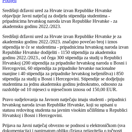
Podijeli
Središnji državni ured za Hrvate izvan Republike Hrvatske
objavljuje Javni natječaj za dodjelu stipendija studentima -
pripadnicima hrvatskog naroda izvan Republike Hrvatske - za
akademsku godinu 2022./2023.
Središnji državni ured za Hrvate izvan Republike Hrvatske je za
akademsku godinu 2022./2023. značajno povećao broj i iznos
stipendija te će se studentima - pripadnicima hrvatskog naroda izvan
Republike Hrvatske dodijeliti - 1150 stipendija za akademsku
godinu 2022./2023., od čega 300 stipendija za studij u Republici
Hrvatskoj (200 stipendija za pripadnike hrvatskog naroda u Bosni i
Hercegovini, 60 stipendija za pripadnike hrvatske nacionalne
manjine i 40 stipendija za pripadnike hrvatskog iseljeništva) i 850
stipendija za studij u Bosni i Hercegovini. Stipendije se dodjeljuju
studentima za jednu akademsku godinu jednokratno, odnosno za
razdoblje od 10 mjeseci u mjesečnom iznosu od 150,00 EUR.
Pravo sudjelovanja na Javnom natječaju imaju studenti - pripadnici
hrvatskog naroda izvan Republike Hrvatske, koji su upisani u
statusu redovitog studenta na javnim visokim učilištima u Republici
Hrvatskoj i Bosni i Hercegovini.
Prijava na Javni natječaj obvezno se podnosi u elektroničkom (sva
dokumentacija) i papirnatom obliku (Izjava prijavitelja o točnosti