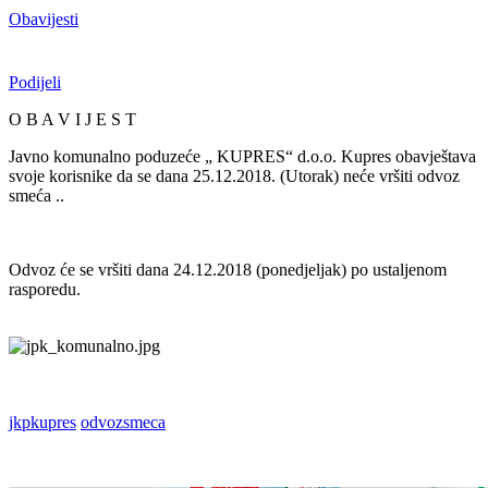
Obavijesti
Podijeli
O B A V I J E S T
Javno komunalno poduzeće „ KUPRES“ d.o.o. Kupres obavještava
svoje korisnike da se dana 25.12.2018. (Utorak) neće vršiti odvoz
smeća ..
Odvoz će se vršiti dana 24.12.2018 (ponedjeljak) po ustaljenom
rasporedu.
jkpkupres
odvozsmeca