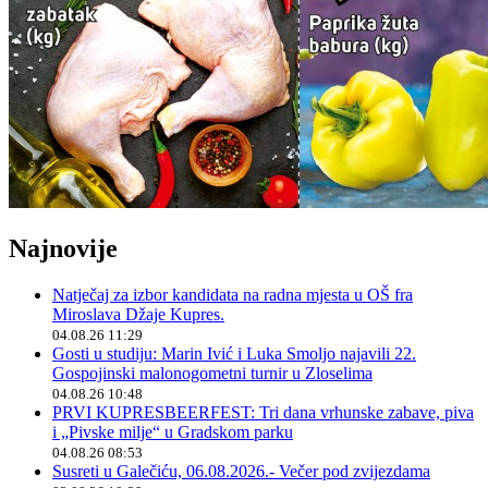
Najnovije
Natječaj za izbor kandidata na radna mjesta u OŠ fra
Miroslava Džaje Kupres.
04.08.26 11:29
Gosti u studiju: Marin Ivić i Luka Smoljo najavili 22.
Gospojinski malonogometni turnir u Zloselima
04.08.26 10:48
PRVI KUPRESBEERFEST: Tri dana vrhunske zabave, piva
i „Pivske milje“ u Gradskom parku
04.08.26 08:53
Susreti u Galečiću, 06.08.2026.- Večer pod zvijezdama