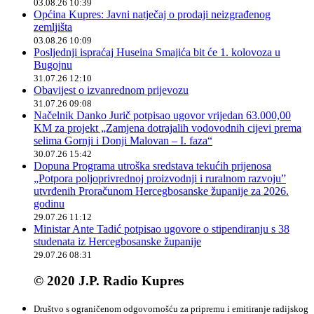
03.08.26 10:39
Općina Kupres: Javni natječaj o prodaji neizgrađenog
zemljišta
03.08.26 10:09
Posljednji ispraćaj Huseina Smajića bit će 1. kolovoza u
Bugojnu
31.07.26 12:10
Obavijest o izvanrednom prijevozu
31.07.26 09:08
Načelnik Danko Jurič potpisao ugovor vrijedan 63.000,00
KM za projekt „Zamjena dotrajalih vodovodnih cijevi prema
selima Gornji i Donji Malovan – I. faza“
30.07.26 15:42
Dopuna Programa utroška sredstava tekućih prijenosa
„Potpora poljoprivrednoj proizvodnji i ruralnom razvoju”
utvrđenih Proračunom Hercegbosanske županije za 2026.
godinu
29.07.26 11:12
Ministar Ante Tadić potpisao ugovore o stipendiranju s 38
studenata iz Hercegbosanske županije
29.07.26 08:31
© 2020 J.P. Radio Kupres
Društvo s ograničenom odgovornošću za pripremu i emitiranje radijskog