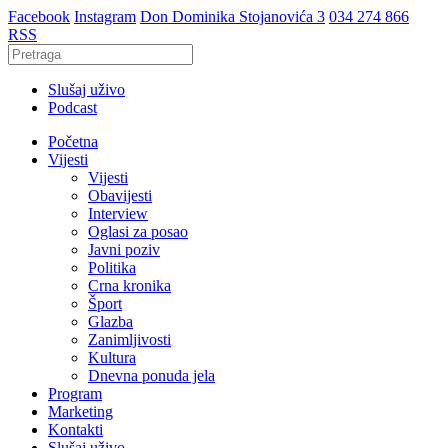
Facebook
Instagram
Don Dominika Stojanovića 3
034 274 866
RSS
Slušaj uživo
Podcast
Početna
Vijesti
Vijesti
Obavijesti
Interview
Oglasi za posao
Javni poziv
Politika
Crna kronika
Šport
Glazba
Zanimljivosti
Kultura
Dnevna ponuda jela
Program
Marketing
Kontakti
Slušaj uživo