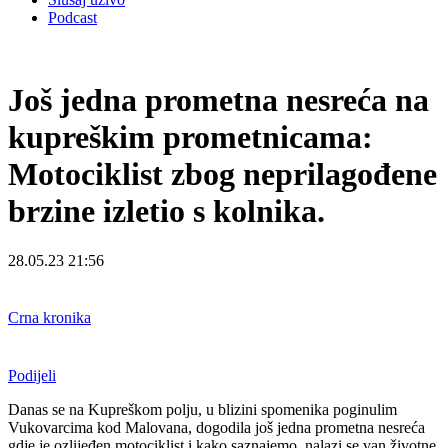
Podcast
Još jedna prometna nesreća na
kupreškim prometnicama:
Motociklist zbog neprilagođene
brzine izletio s kolnika.
28.05.23 21:56
Crna kronika
Podijeli
Danas se na Kupreškom polju, u blizini spomenika poginulim
Vukovarcima kod Malovana, dogodila još jedna prometna nesreća
gdje je ozlijeđen motociklist i kako saznajemo, nalazi se van životne