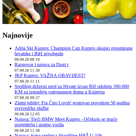
Najnovije
Adria Ski Kupres: Champion Cup Kupres okupio renomirane
hrvatske i BiH prvoligaše
08.08.26 08:10
Razgovor i najava za Dugi r
07.08.26 11:38
JKP Kupres: VAŽNA OBAVIJEST!
07.08.26 11:11
Središnji državni ured za Hrvate izvan RH odobrio 390.000
KM za izgradnju vatrogasnog doma u Kupresu
07.08.26 09:27
Zlatni jubilej: Fra Ćiro Lovrić gostovao povodom 50 godina
svećeničke službe
06.08.26 12:05
Najava: Treći BMW Meet Kupres - Očekuju se tisuće
posjetitelja i stotine vozila
06.08.26 11:38
Najava: Sutra sjednica Skupštine HBŽ U 10h