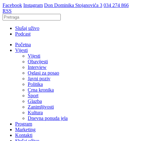
Facebook
Instagram
Don Dominika Stojanovića 3
034 274 866
RSS
Slušaj uživo
Podcast
Početna
Vijesti
Vijesti
Obavijesti
Interview
Oglasi za posao
Javni poziv
Politika
Crna kronika
Šport
Glazba
Zanimljivosti
Kultura
Dnevna ponuda jela
Program
Marketing
Kontakti
Slušaj uživo