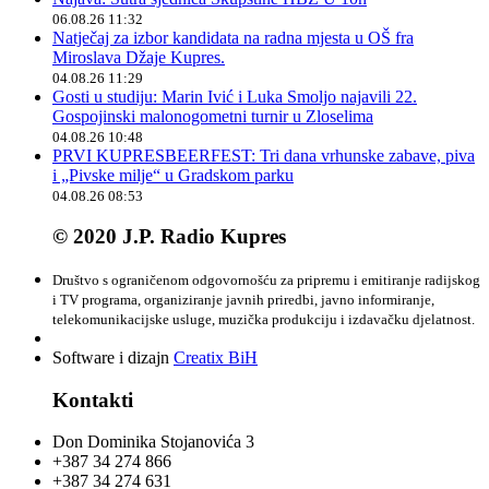
06.08.26 11:32
Natječaj za izbor kandidata na radna mjesta u OŠ fra
Miroslava Džaje Kupres.
04.08.26 11:29
Gosti u studiju: Marin Ivić i Luka Smoljo najavili 22.
Gospojinski malonogometni turnir u Zloselima
04.08.26 10:48
PRVI KUPRESBEERFEST: Tri dana vrhunske zabave, piva
i „Pivske milje“ u Gradskom parku
04.08.26 08:53
© 2020 J.P. Radio Kupres
Društvo s ograničenom odgovornošću za pripremu i emitiranje radijskog
i TV programa, organiziranje javnih priredbi, javno informiranje,
telekomunikacijske usluge, muzička produkciju i izdavačku djelatnost.
Software i dizajn
Creatix BiH
Kontakti
Don Dominika Stojanovića 3
+387 34 274 866
+387 34 274 631