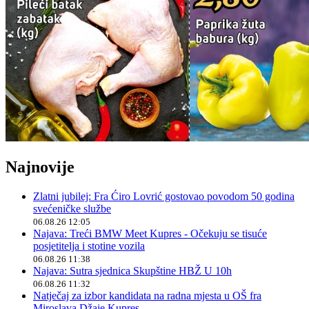
Najnovije
Zlatni jubilej: Fra Ćiro Lovrić gostovao povodom 50 godina
svećeničke službe
06.08.26 12:05
Najava: Treći BMW Meet Kupres - Očekuju se tisuće
posjetitelja i stotine vozila
06.08.26 11:38
Najava: Sutra sjednica Skupštine HBŽ U 10h
06.08.26 11:32
Natječaj za izbor kandidata na radna mjesta u OŠ fra
Miroslava Džaje Kupres.