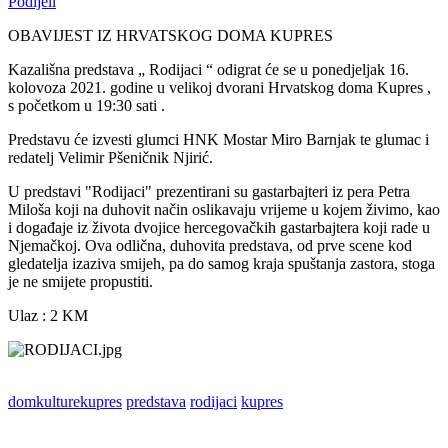
Podijeli
OBAVIJEST IZ HRVATSKOG DOMA KUPRES
Kazališna predstava „ Rodijaci “ odigrat će se u ponedjeljak 16.
kolovoza 2021. godine u velikoj dvorani Hrvatskog doma Kupres ,
s početkom u 19:30 sati .
Predstavu će izvesti glumci HNK Mostar Miro Barnjak te glumac i
redatelj Velimir Pšeničnik Njirić.
U predstavi "Rodijaci" prezentirani su gastarbajteri iz pera Petra
Miloša koji na duhovit način oslikavaju vrijeme u kojem živimo, kao
i događaje iz života dvojice hercegovačkih gastarbajtera koji rade u
Njemačkoj. Ova odlična, duhovita predstava, od prve scene kod
gledatelja izaziva smijeh, pa do samog kraja spuštanja zastora, stoga
je ne smijete propustiti.
Ulaz : 2 KM
domkulturekupres
predstava
rodijaci
kupres