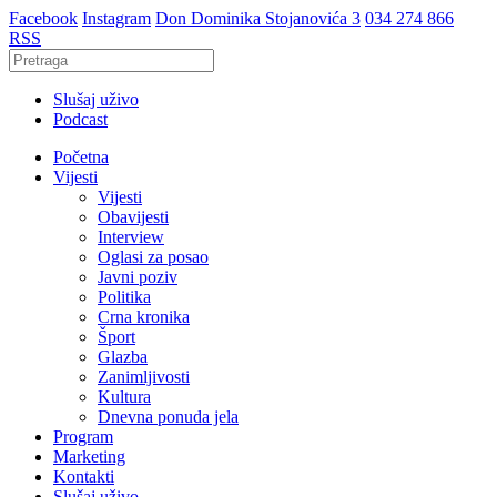
Facebook
Instagram
Don Dominika Stojanovića 3
034 274 866
RSS
Slušaj uživo
Podcast
Početna
Vijesti
Vijesti
Obavijesti
Interview
Oglasi za posao
Javni poziv
Politika
Crna kronika
Šport
Glazba
Zanimljivosti
Kultura
Dnevna ponuda jela
Program
Marketing
Kontakti
Slušaj uživo