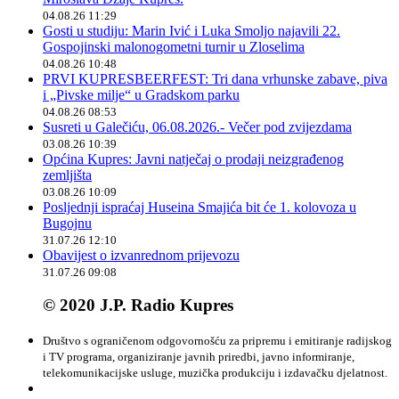
04.08.26 11:29
Gosti u studiju: Marin Ivić i Luka Smoljo najavili 22.
Gospojinski malonogometni turnir u Zloselima
04.08.26 10:48
PRVI KUPRESBEERFEST: Tri dana vrhunske zabave, piva
i „Pivske milje“ u Gradskom parku
04.08.26 08:53
Susreti u Galečiću, 06.08.2026.- Večer pod zvijezdama
03.08.26 10:39
Općina Kupres: Javni natječaj o prodaji neizgrađenog
zemljišta
03.08.26 10:09
Posljednji ispraćaj Huseina Smajića bit će 1. kolovoza u
Bugojnu
31.07.26 12:10
Obavijest o izvanrednom prijevozu
31.07.26 09:08
© 2020 J.P. Radio Kupres
Društvo s ograničenom odgovornošću za pripremu i emitiranje radijskog
i TV programa, organiziranje javnih priredbi, javno informiranje,
telekomunikacijske usluge, muzička produkciju i izdavačku djelatnost.