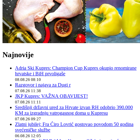
Najnovije
Adria Ski Kupres: Champion Cup Kupres okupio renomirane
hrvatske i BiH prvoligaše
08.08.26 08:10
Razgovor i najava za Dugi r
07.08.26 11:38
JKP Kupres: VAŽNA OBAVIJEST!
07.08.26 11:11
Središnji državni ured za Hrvate izvan RH odobrio 390.000
KM za izgradnju vatrogasnog doma u Kupresu
07.08.26 09:27
Zlatni jubilej: Fra Ćiro Lovrić gostovao povodom 50 godina
svećeničke službe
06.08.26 12:05