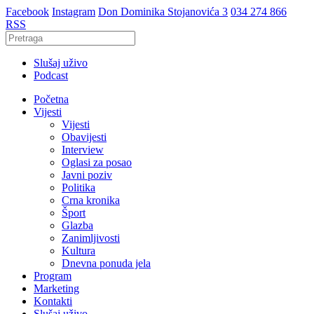
Facebook
Instagram
Don Dominika Stojanovića 3
034 274 866
RSS
Slušaj uživo
Podcast
Početna
Vijesti
Vijesti
Obavijesti
Interview
Oglasi za posao
Javni poziv
Politika
Crna kronika
Šport
Glazba
Zanimljivosti
Kultura
Dnevna ponuda jela
Program
Marketing
Kontakti
Slušaj uživo