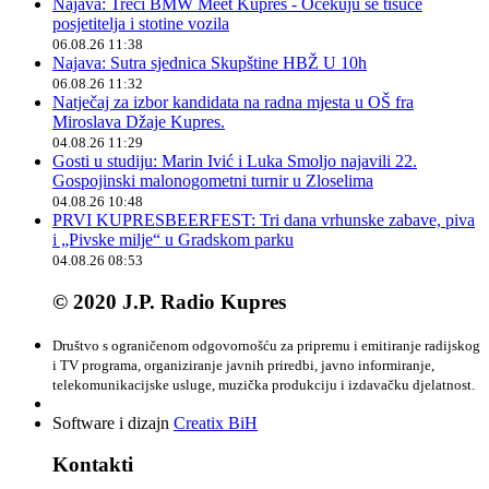
Najava: Treći BMW Meet Kupres - Očekuju se tisuće
posjetitelja i stotine vozila
06.08.26 11:38
Najava: Sutra sjednica Skupštine HBŽ U 10h
06.08.26 11:32
Natječaj za izbor kandidata na radna mjesta u OŠ fra
Miroslava Džaje Kupres.
04.08.26 11:29
Gosti u studiju: Marin Ivić i Luka Smoljo najavili 22.
Gospojinski malonogometni turnir u Zloselima
04.08.26 10:48
PRVI KUPRESBEERFEST: Tri dana vrhunske zabave, piva
i „Pivske milje“ u Gradskom parku
04.08.26 08:53
© 2020 J.P. Radio Kupres
Društvo s ograničenom odgovornošću za pripremu i emitiranje radijskog
i TV programa, organiziranje javnih priredbi, javno informiranje,
telekomunikacijske usluge, muzička produkciju i izdavačku djelatnost.
Software i dizajn
Creatix BiH
Kontakti