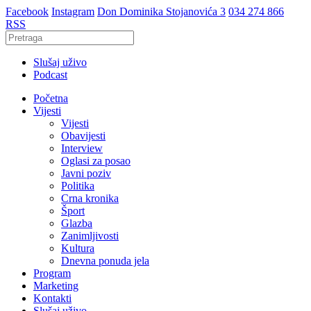
Facebook
Instagram
Don Dominika Stojanovića 3
034 274 866
RSS
Slušaj uživo
Podcast
Početna
Vijesti
Vijesti
Obavijesti
Interview
Oglasi za posao
Javni poziv
Politika
Crna kronika
Šport
Glazba
Zanimljivosti
Kultura
Dnevna ponuda jela
Program
Marketing
Kontakti
Slušaj uživo