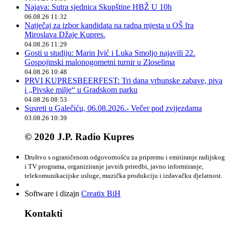
Najava: Sutra sjednica Skupštine HBŽ U 10h
06.08.26 11:32
Natječaj za izbor kandidata na radna mjesta u OŠ fra
Miroslava Džaje Kupres.
04.08.26 11:29
Gosti u studiju: Marin Ivić i Luka Smoljo najavili 22.
Gospojinski malonogometni turnir u Zloselima
04.08.26 10:48
PRVI KUPRESBEERFEST: Tri dana vrhunske zabave, piva
i „Pivske milje“ u Gradskom parku
04.08.26 08:53
Susreti u Galečiću, 06.08.2026.- Večer pod zvijezdama
03.08.26 10:39
© 2020 J.P. Radio Kupres
Društvo s ograničenom odgovornošću za pripremu i emitiranje radijskog
i TV programa, organiziranje javnih priredbi, javno informiranje,
telekomunikacijske usluge, muzička produkciju i izdavačku djelatnost.
Software i dizajn
Creatix BiH
Kontakti