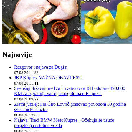
Najnovije
Razgovor i najava za Dugi r
07.08.26 11:38
JKP Kupres: VAŽNA OBAVIJEST!
07.08.26 11:11
Središnji državni ured za Hrvate izvan RH odobrio 390.000
KM za izgradnju vatrogasnog doma u Kupresu
07.08.26 09:27
Zlatni jubilej: Fra Ćiro Lovrić gostovao povodom 50 godina
svećeničke službe
06.08.26 12:05
Najava: Treći BMW Meet Kupres - Očekuju se tisuće
posjetitelja i stotine vozila
06.08.26 11:38