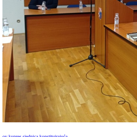
ov kupres
sjednica
konstituirajuća