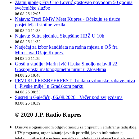
Zlatni jubilej: Fra Ćiro Lovrić gostovao povodom 50 godina
svećeničke službe
06.08.26 12:05
Najava: Treći BMW Meet Kupres - Očekuju se tisuće
posjetitelja i stotine vozila
06.08.26 11:38
Najava: Sutra sjednica Skupštine HBŽ U 10h
06.08.26 11:32
Natječaj za izbor kandidata na radna mjesta u OŠ fra
Miroslava Džaje Kupres.
04.08.26 11:29
Gosti u studiju: Marin Ivić i Luka Smoljo najavili 22.
Gospojinski malonogometni turnir u Zloselima
04.08.26 10:48
PRVI KUPRESBEERFEST: Tri dana vrhunske zabave, piva
i „Pivske milje“ u Gradskom parku
04.08.26 08:53
Susreti u Galečiću, 06.08.2026.- Večer pod zvijezdama
03.08.26 10:39
© 2020 J.P. Radio Kupres
Društvo s ograničenom odgovornošću za pripremu i emitiranje radijskog
i TV programa, organiziranje javnih priredbi, javno informiranje,
telekomunikacijske usluge, muzička produkciju i izdavačku djelatnost.