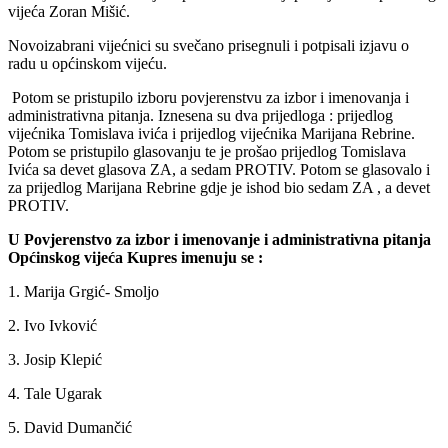
vijeća Zoran Mišić.
Novoizabrani vijećnici su svečano prisegnuli i potpisali izjavu o
radu u općinskom vijeću.
Potom se pristupilo izboru povjerenstvu za izbor i imenovanja i
administrativna pitanja. Iznesena su dva prijedloga : prijedlog
vijećnika Tomislava ivića i prijedlog vijećnika Marijana Rebrine.
Potom se pristupilo glasovanju te je prošao prijedlog Tomislava
Ivića sa devet glasova ZA, a sedam PROTIV. Potom se glasovalo i
za prijedlog Marijana Rebrine gdje je ishod bio sedam ZA , a devet
PROTIV.
U Povjerenstvo za izbor i imenovanje i administrativna pitanja
Općinskog vijeća Kupres imenuju se :
1. Marija Grgić- Smoljo
2. Ivo Ivković
3. Josip Klepić
4. Tale Ugarak
5. David Dumančić