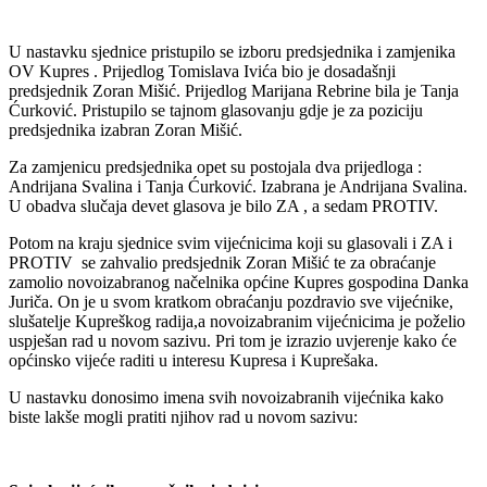
U nastavku sjednice pristupilo se izboru predsjednika i zamjenika
OV Kupres . Prijedlog Tomislava Ivića bio je dosadašnji
predsjednik Zoran Mišić. Prijedlog Marijana Rebrine bila je Tanja
Ćurković. Pristupilo se tajnom glasovanju gdje je za poziciju
predsjednika izabran Zoran Mišić.
Za zamjenicu predsjednika opet su postojala dva prijedloga :
Andrijana Svalina i Tanja Ćurković. Izabrana je Andrijana Svalina.
U obadva slučaja devet glasova je bilo ZA , a sedam PROTIV.
Potom na kraju sjednice svim vijećnicima koji su glasovali i ZA i
PROTIV se zahvalio predsjednik Zoran Mišić te za obraćanje
zamolio novoizabranog načelnika općine Kupres gospodina Danka
Juriča. On je u svom kratkom obraćanju pozdravio sve vijećnike,
slušatelje Kupreškog radija,a novoizabranim vijećnicima je poželio
uspješan rad u novom sazivu. Pri tom je izrazio uvjerenje kako će
općinsko vijeće raditi u interesu Kupresa i Kuprešaka.
U nastavku donosimo imena svih novoizabranih vijećnika kako
biste lakše mogli pratiti njihov rad u novom sazivu: