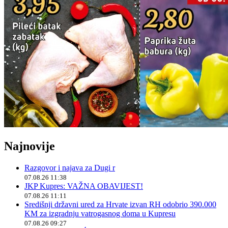
Najnovije
Razgovor i najava za Dugi r
07.08.26 11:38
JKP Kupres: VAŽNA OBAVIJEST!
07.08.26 11:11
Središnji državni ured za Hrvate izvan RH odobrio 390.000
KM za izgradnju vatrogasnog doma u Kupresu
07.08.26 09:27