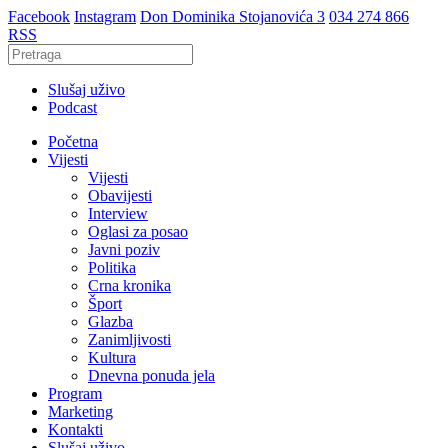
Facebook
Instagram
Don Dominika Stojanovića 3
034 274 866
RSS
Slušaj uživo
Podcast
Početna
Vijesti
Vijesti
Obavijesti
Interview
Oglasi za posao
Javni poziv
Politika
Crna kronika
Šport
Glazba
Zanimljivosti
Kultura
Dnevna ponuda jela
Program
Marketing
Kontakti
Slušaj uživo