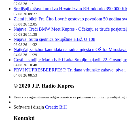
07.08.26 11:11
Središnji državni ured za Hrvate izvan RH odobrio 390.000 
07.08.26 09:27
Zlatni jubilej: Fra Ćiro Lovrić gostovao povodom 50 godina sv
06.08.26 12:05
Najava: Treći BMW Meet Kupres - Očekuju se tisuće posjetitelja
06.08.26 11:38
Najava: Sutra sjednica Skupštine HBŽ U 10h
06.08.26 11:32
Natječaj za izbor kandidata na radna mjesta u OŠ fra Miroslav
04.08.26 11:29
Gosti u studiju: Marin Ivić i Luka Smoljo najavili 22. Gospoji
04.08.26 10:48
PRVI KUPRESBEERFEST: Tri dana vrhunske zabave, piva i „
04.08.26 08:53
© 2020 J.P. Radio Kupres
Društvo s ograničenom odgovornošću za pripremu i emitiranje radijskog i 
Software i dizajn
Creatix BiH
Kontakti