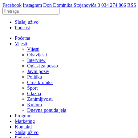
Facebook
Instagram
Don Dominika Stojanovića 3
034 274 866
RSS
Slušaj uživo
Podcast
Početna
Vijesti
Vijesti
Obavijesti
Interview
Oglasi za posao
Javni poziv
Politika
Crna kronika
Šport
Glazba
Zanimljivosti
Kultura
Dnevna ponuda jela
Program
Marketing
Kontakti
Slušaj uživo
Podcast