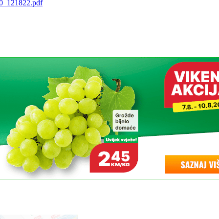
10_121822.pdf