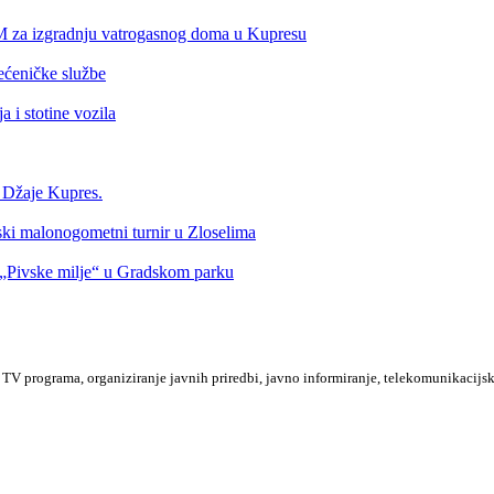
KM za izgradnju vatrogasnog doma u Kupresu
ećeničke službe
 i stotine vozila
a Džaje Kupres.
nski malonogometni turnir u Zloselima
Pivske milje“ u Gradskom parku
TV programa, organiziranje javnih priredbi, javno informiranje, telekomunikacijsk