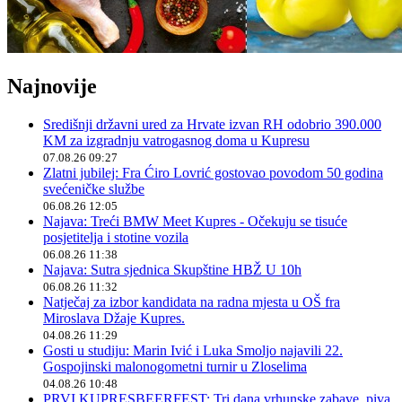
Najnovije
Središnji državni ured za Hrvate izvan RH odobrio 390.000
KM za izgradnju vatrogasnog doma u Kupresu
07.08.26 09:27
Zlatni jubilej: Fra Ćiro Lovrić gostovao povodom 50 godina
svećeničke službe
06.08.26 12:05
Najava: Treći BMW Meet Kupres - Očekuju se tisuće
posjetitelja i stotine vozila
06.08.26 11:38
Najava: Sutra sjednica Skupštine HBŽ U 10h
06.08.26 11:32
Natječaj za izbor kandidata na radna mjesta u OŠ fra
Miroslava Džaje Kupres.
04.08.26 11:29
Gosti u studiju: Marin Ivić i Luka Smoljo najavili 22.
Gospojinski malonogometni turnir u Zloselima
04.08.26 10:48
PRVI KUPRESBEERFEST: Tri dana vrhunske zabave, piva