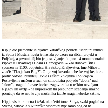
Kip je dio plemenite inicijative katoličkog pokreta "Marijini ratnici"
iz Splita i Mostara. Ideja je nastala po uzoru na sličan projekt u
Poljskoj, a prvotni cilj bio je postavljanje ukupno 14 monumentalnih
kipova u Hrvatskoj i Bosni i Hercegovini – kao duhovni štit i
spomen na 1100. obljetnicu Hrvatskog Kraljevstva.
Ime Mihovil
znači: "Tko je kao Bog?". On je vojskovođa nebeske vojske, borac
protiv Sotone, branitelj Crkve i zaštitnik vojnika i policajaca.
Postavljen s mačem u ruci, on simbolizira pobjedu "dobra" nad
"zlom", snagu duhovne borbe i zagovornika u teškim nevoljama.
Njegov lik ovdje - na kupreškom tlu prepunom stradanja snažno
poručuje da se nad krvlju mučenika izdiže snaga nebeske zaštite.
Kip je visok tri metra i težak oko četiri tone.
Stoga, svaki pogled na
Svetog Mihovila s Kupreške visoravni nije samo pogled na