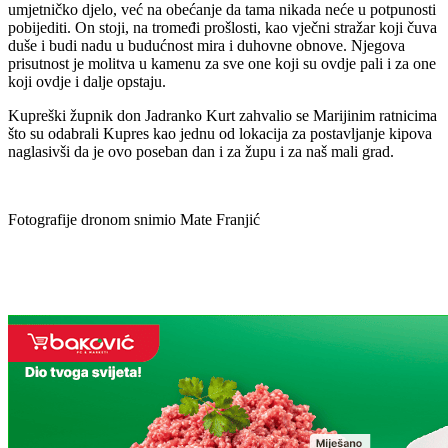
umjetničko djelo, već na obećanje da tama nikada neće u potpunosti
pobijediti. On stoji, na tromeđi prošlosti, kao vječni stražar koji čuva
duše i budi nadu u budućnost mira i duhovne obnove. Njegova
prisutnost je molitva u kamenu za sve one koji su ovdje pali i za one
koji ovdje i dalje opstaju.
Kupreški župnik don Jadranko Kurt zahvalio se Marijinim ratnicima
što su odabrali Kupres kao jednu od lokacija za postavljanje kipova
naglasivši da je ovo poseban dan i za župu i za naš mali grad.
Fotografije dronom snimio Mate Franjić