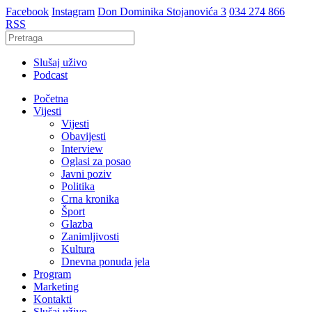
Facebook
Instagram
Don Dominika Stojanovića 3
034 274 866
RSS
Slušaj uživo
Podcast
Početna
Vijesti
Vijesti
Obavijesti
Interview
Oglasi za posao
Javni poziv
Politika
Crna kronika
Šport
Glazba
Zanimljivosti
Kultura
Dnevna ponuda jela
Program
Marketing
Kontakti
Slušaj uživo