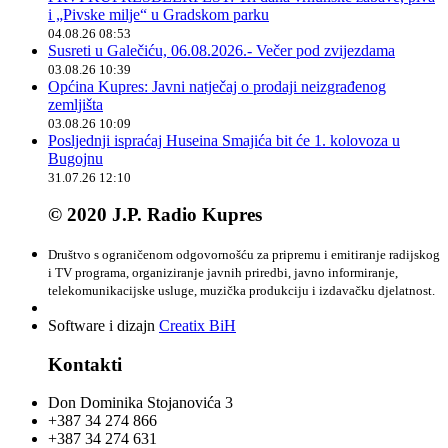
i „Pivske milje“ u Gradskom parku
04.08.26 08:53
Susreti u Galečiću, 06.08.2026.- Večer pod zvijezdama
03.08.26 10:39
Općina Kupres: Javni natječaj o prodaji neizgrađenog
zemljišta
03.08.26 10:09
Posljednji ispraćaj Huseina Smajića bit će 1. kolovoza u
Bugojnu
31.07.26 12:10
© 2020 J.P. Radio Kupres
Društvo s ograničenom odgovornošću za pripremu i emitiranje radijskog
i TV programa, organiziranje javnih priredbi, javno informiranje,
telekomunikacijske usluge, muzička produkciju i izdavačku djelatnost.
Software i dizajn
Creatix BiH
Kontakti
Don Dominika Stojanovića 3
+387 34 274 866
+387 34 274 631