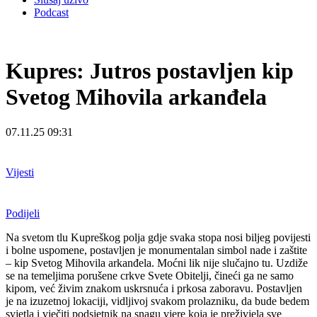
Podcast
Kupres: Jutros postavljen kip
Svetog Mihovila arkanđela
07.11.25 09:31
Vijesti
Podijeli
Na svetom tlu Kupreškog polja gdje svaka stopa nosi biljeg povijesti
i bolne uspomene, postavljen je monumentalan simbol nade i zaštite
– kip Svetog Mihovila arkanđela. M
oćni lik nije slučajno tu. Uzdiže
se na temeljima porušene crkve Svete Obitelji, čineći ga ne samo
kipom, već živim znakom uskrsnuća i prkosa zaboravu. Postavljen
je na izuzetnoj lokaciji, vidljivoj svakom prolazniku, da bude bedem
svjetla i vječiti podsjetnik na snagu vjere koja je preživjela sve