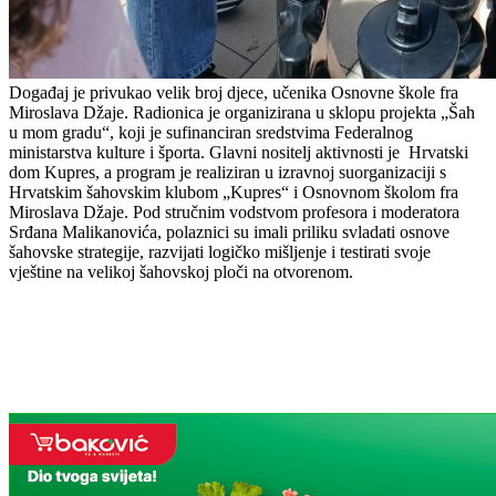
Događaj je privukao velik broj djece, učenika Osnovne škole fra
Miroslava Džaje.
Radionica je organizirana u sklopu projekta „Šah
u mom gradu“, koji je sufinanciran sredstvima Federalnog
ministarstva kulture i športa. Glavni nositelj aktivnosti je Hrvatski
dom Kupres, a program je realiziran u izravnoj suorganizaciji s
Hrvatskim šahovskim klubom „Kupres“ i Osnovnom školom fra
Miroslava Džaje. Pod stručnim vodstvom profesora i moderatora
Srđana Malikanovića, polaznici su imali priliku svladati osnove
šahovske strategije, razvijati logičko mišljenje i testirati svoje
vještine na velikoj šahovskoj ploči na otvorenom.