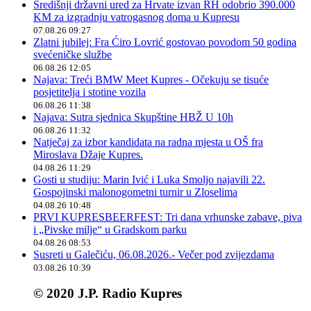
Središnji državni ured za Hrvate izvan RH odobrio 390.000
KM za izgradnju vatrogasnog doma u Kupresu
07.08.26 09:27
Zlatni jubilej: Fra Ćiro Lovrić gostovao povodom 50 godina
svećeničke službe
06.08.26 12:05
Najava: Treći BMW Meet Kupres - Očekuju se tisuće
posjetitelja i stotine vozila
06.08.26 11:38
Najava: Sutra sjednica Skupštine HBŽ U 10h
06.08.26 11:32
Natječaj za izbor kandidata na radna mjesta u OŠ fra
Miroslava Džaje Kupres.
04.08.26 11:29
Gosti u studiju: Marin Ivić i Luka Smoljo najavili 22.
Gospojinski malonogometni turnir u Zloselima
04.08.26 10:48
PRVI KUPRESBEERFEST: Tri dana vrhunske zabave, piva
i „Pivske milje“ u Gradskom parku
04.08.26 08:53
Susreti u Galečiću, 06.08.2026.- Večer pod zvijezdama
03.08.26 10:39
© 2020 J.P. Radio Kupres