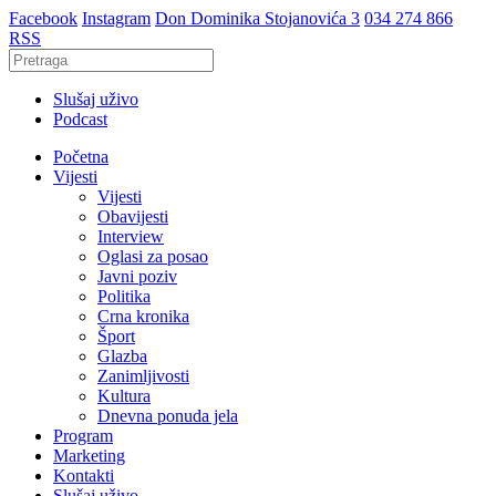
Facebook
Instagram
Don Dominika Stojanovića 3
034 274 866
RSS
Slušaj uživo
Podcast
Početna
Vijesti
Vijesti
Obavijesti
Interview
Oglasi za posao
Javni poziv
Politika
Crna kronika
Šport
Glazba
Zanimljivosti
Kultura
Dnevna ponuda jela
Program
Marketing
Kontakti
Slušaj uživo