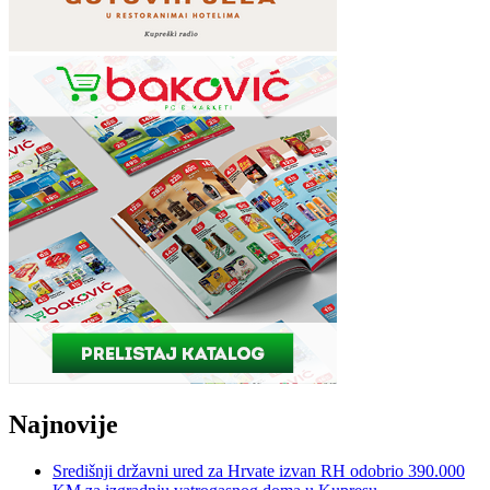
Najnovije
Središnji državni ured za Hrvate izvan RH odobrio 390.000