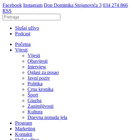
Facebook
Instagram
Don Dominika Stojanovića 3
034 274 866
RSS
Slušaj uživo
Podcast
Početna
Vijesti
Vijesti
Obavijesti
Interview
Oglasi za posao
Javni poziv
Politika
Crna kronika
Šport
Glazba
Zanimljivosti
Kultura
Dnevna ponuda jela
Program
Marketing
Kontakti
Slušaj uživo