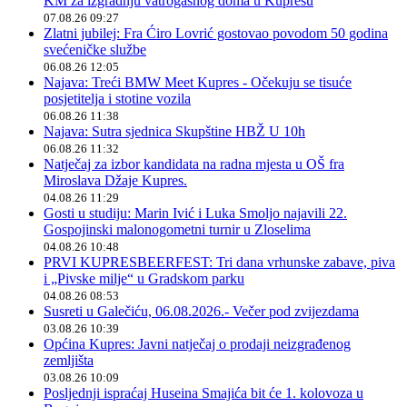
KM za izgradnju vatrogasnog doma u Kupresu
07.08.26 09:27
Zlatni jubilej: Fra Ćiro Lovrić gostovao povodom 50 godina
svećeničke službe
06.08.26 12:05
Najava: Treći BMW Meet Kupres - Očekuju se tisuće
posjetitelja i stotine vozila
06.08.26 11:38
Najava: Sutra sjednica Skupštine HBŽ U 10h
06.08.26 11:32
Natječaj za izbor kandidata na radna mjesta u OŠ fra
Miroslava Džaje Kupres.
04.08.26 11:29
Gosti u studiju: Marin Ivić i Luka Smoljo najavili 22.
Gospojinski malonogometni turnir u Zloselima
04.08.26 10:48
PRVI KUPRESBEERFEST: Tri dana vrhunske zabave, piva
i „Pivske milje“ u Gradskom parku
04.08.26 08:53
Susreti u Galečiću, 06.08.2026.- Večer pod zvijezdama
03.08.26 10:39
Općina Kupres: Javni natječaj o prodaji neizgrađenog
zemljišta
03.08.26 10:09
Posljednji ispraćaj Huseina Smajića bit će 1. kolovoza u