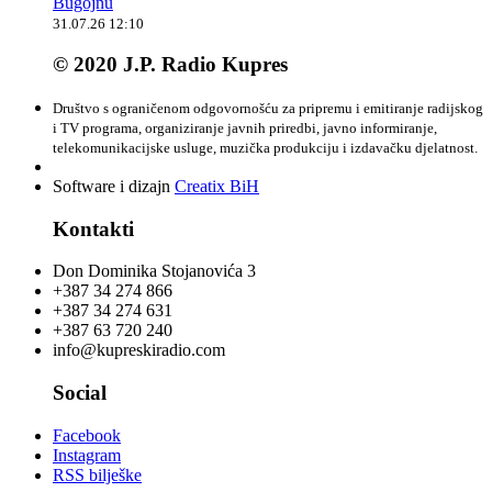
Bugojnu
31.07.26 12:10
© 2020 J.P. Radio Kupres
Društvo s ograničenom odgovornošću za pripremu i emitiranje radijskog
i TV programa, organiziranje javnih priredbi, javno informiranje,
telekomunikacijske usluge, muzička produkciju i izdavačku djelatnost.
Software i dizajn
Creatix BiH
Kontakti
Don Dominika Stojanovića 3
+387 34 274 866
+387 34 274 631
+387 63 720 240
info@kupreskiradio.com
Social
Facebook
Instagram
RSS bilješke