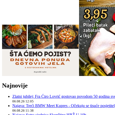
Najnovije
Zlatni jubilej: Fra Ćiro Lovrić gostovao povodom 50 godina sv
06.08.26 12:05
Najava: Treći BMW Meet Kupres - Očekuju se tisuće posjetitelja
06.08.26 11:38
Najava: Sutra sjednica Skupštine HBŽ U 10h