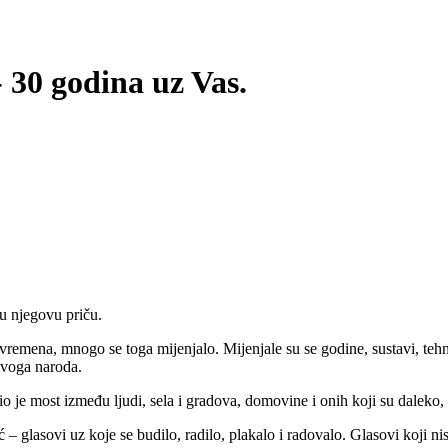
- 30 godina uz Vas.
ku njegovu priču.
mena, mnogo se toga mijenjalo. Mijenjale su se godine, sustavi, tehnolog
 svoga naroda.
io je most između ljudi, sela i gradova, domovine i onih koji su daleko,
 – glasovi uz koje se budilo, radilo, plakalo i radovalo. Glasovi koji n