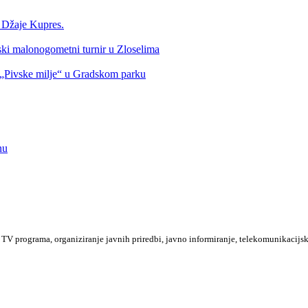
a Džaje Kupres.
nski malonogometni turnir u Zloselima
Pivske milje“ u Gradskom parku
nu
TV programa, organiziranje javnih priredbi, javno informiranje, telekomunikacijsk