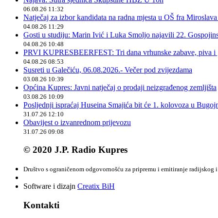
06.08.26 11:32
Natječaj za izbor kandidata na radna mjesta u OŠ fra Miroslav
04.08.26 11:29
Gosti u studiju: Marin Ivić i Luka Smoljo najavili 22. Gospoji
04.08.26 10:48
PRVI KUPRESBEERFEST: Tri dana vrhunske zabave, piva i „
04.08.26 08:53
Susreti u Galečiću, 06.08.2026.- Večer pod zvijezdama
03.08.26 10:39
Općina Kupres: Javni natječaj o prodaji neizgrađenog zemljišta
03.08.26 10:09
Posljednji ispraćaj Huseina Smajića bit će 1. kolovoza u Bugoj
31.07.26 12:10
Obavijest o izvanrednom prijevozu
31.07.26 09:08
© 2020 J.P. Radio Kupres
Društvo s ograničenom odgovornošću za pripremu i emitiranje radijskog i 
Software i dizajn
Creatix BiH
Kontakti