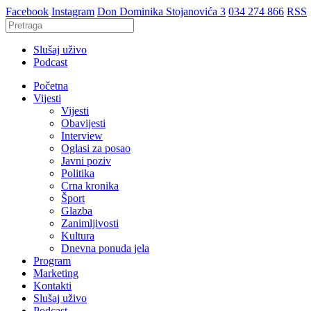
Facebook
Instagram
Don Dominika Stojanovića 3
034 274 866
RSS
Slušaj uživo
Podcast
Početna
Vijesti
Vijesti
Obavijesti
Interview
Oglasi za posao
Javni poziv
Politika
Crna kronika
Šport
Glazba
Zanimljivosti
Kultura
Dnevna ponuda jela
Program
Marketing
Kontakti
Slušaj uživo
Podcast