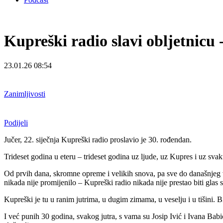
Kupreški radio slavi obljetnicu 
23.01.26 08:54
Zanimljivosti
Podijeli
Jučer, 22. siječnja Kupreški radio proslavio je 30. rođendan.
Trideset godina u eteru – trideset godina uz ljude, uz Kupres i uz sva
Od prvih dana, skromne opreme i velikih snova, pa sve do današnjeg vre
nikada nije promijenilo – Kupreški radio nikada nije prestao biti glas
Kupreški je tu u ranim jutrima, u dugim zimama, u veselju i u tišini. B
I već punih 30 godina, svakog jutra, s vama su Josip Ivić i Ivana Babić