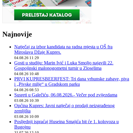
Najnovije
Natječaj za izbor kandidata na radna mjesta u OŠ fra
Miroslava Džaje Kupres.
04.08.26 11:29
Gosti u studiju: Marin Ivić i Luka Smoljo najavili 22.
Gospojinski malonogometni turnir u Zloselima
04.08.26 10:48
PRVI KUPRESBEERFEST: Tri dana vrhunske zabave, piva
i „Pivske milje“ u Gradskom parku
04.08.26 08:53
Susreti u Galečiću, 06.08.2026.- Večer pod zvijezdama
03.08.26 10:39
Općina Kupres: Javni natječaj o prodaji neizgrađenog
zemljišta
03.08.26 10:09
Posljednji ispraćaj Huseina Smajića bit će 1. kolovoza u
Bugojnu
31.07.26 12:10