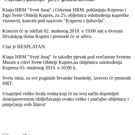
Klapa HRM "Sveti Juraj" i Orkestar HRM, poklanjaju Kupresu i
župi Svete Obitelji Kupres, za 25. obljetnicu oslobođenja kupreške
visoravni, koncert pod nazivom "Kupresu s ljubavlju".
Koncert će se održati 02. studenog 2019. u 19:00 sati u dvorani
Hrvatskog doma Kupres i prenositi će se uživo.
Ulaz je BESPLATAN.
Klapa HRM "Sveti Juraj" će također pjevati pod svečanom Svetom
Misom u crkvi Svete Obitelji Kupres,na obljetnicu oslobođenja
Kupresa 03. studenog 2019. u 10:00 h.
Svetu misu, za sve poginule hrvatske branitelje, izravno će prenositi
HRT.
Unaprijed veliko hvala svima koji će na svoj način doprinijeti
dostojanstvenom obilježavanju ovako velike i značajne obljetnice i
prisjećanja svih žrtava!