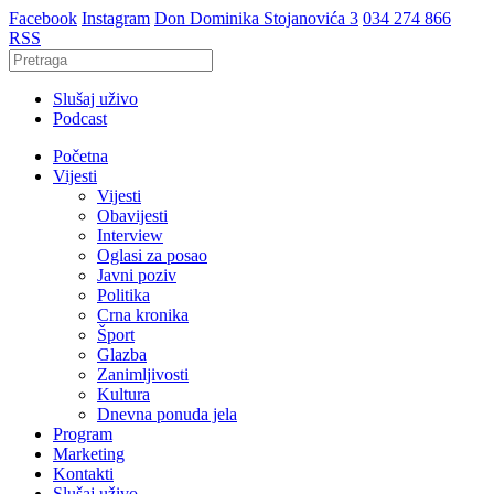
Facebook
Instagram
Don Dominika Stojanovića 3
034 274 866
RSS
Slušaj uživo
Podcast
Početna
Vijesti
Vijesti
Obavijesti
Interview
Oglasi za posao
Javni poziv
Politika
Crna kronika
Šport
Glazba
Zanimljivosti
Kultura
Dnevna ponuda jela
Program
Marketing
Kontakti
Slušaj uživo