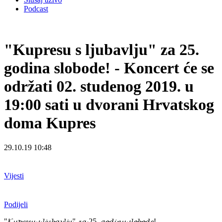
Podcast
"Kupresu s ljubavlju" za 25.
godina slobode! - Koncert će se
održati 02. studenog 2019. u
19:00 sati u dvorani Hrvatskog
doma Kupres
29.10.19 10:48
Vijesti
Podijeli
"𝓚𝓾𝓹𝓻𝓮𝓼𝓾 𝓼 𝓵𝓳𝓾𝓫𝓪𝓿𝓵𝓳𝓾" 𝔃𝓪 25. 𝓰𝓸𝓭𝓲𝓷𝓾 𝓼𝓵𝓸𝓫𝓸𝓭𝓮!