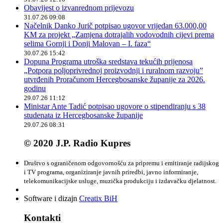
Obavijest o izvanrednom prijevozu
31.07.26 09:08
Načelnik Danko Jurič potpisao ugovor vrijedan 63.000,00
KM za projekt „Zamjena dotrajalih vodovodnih cijevi prema
selima Gornji i Donji Malovan – I. faza“
30.07.26 15:42
Dopuna Programa utroška sredstava tekućih prijenosa
„Potpora poljoprivrednoj proizvodnji i ruralnom razvoju”
utvrđenih Proračunom Hercegbosanske županije za 2026.
godinu
29.07.26 11:12
Ministar Ante Tadić potpisao ugovore o stipendiranju s 38
studenata iz Hercegbosanske županije
29.07.26 08:31
© 2020 J.P. Radio Kupres
Društvo s ograničenom odgovornošću za pripremu i emitiranje radijskog
i TV programa, organiziranje javnih priredbi, javno informiranje,
telekomunikacijske usluge, muzička produkciju i izdavačku djelatnost.
Software i dizajn
Creatix BiH
Kontakti