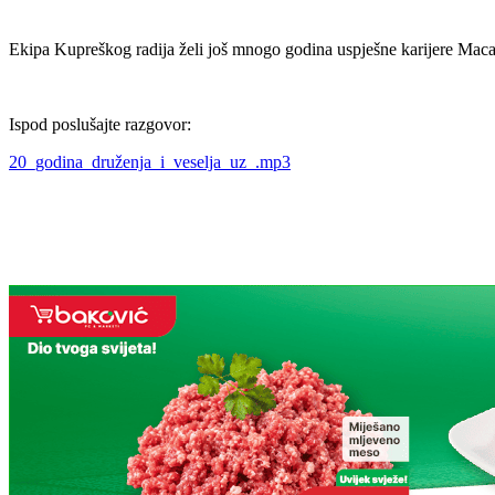
Ekipa Kupreškog radija želi još mnogo godina uspješne karijere Mac
Ispod poslušajte razgovor:
20_godina_druženja_i_veselja_uz_.mp3