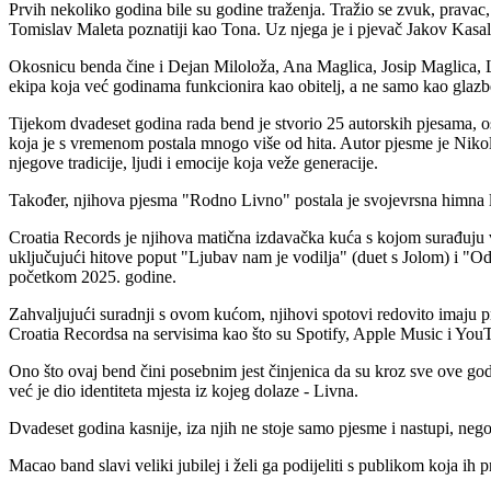
Prvih nekoliko godina bile su godine traženja. Tražio se zvuk, pravac,
Tomislav Maleta poznatiji kao Tona. Uz njega je i pjevač Jakov Kasalo
Okosnicu benda čine i Dejan Miloloža, Ana Maglica, Josip Maglica, Ladi
ekipa koja već godinama funkcionira kao obitelj, a ne samo kao glazbe
Tijekom dvadeset godina rada bend je stvorio 25 autorskih pjesama, o
koja je s vremenom postala mnogo više od hita. Autor pjesme je Nikol
njegove tradicije, ljudi i emocije koja veže generacije.
Također, njihova pjesma "Rodno Livno" postala je svojevrsna himna li
Croatia Records je njihova matična izdavačka kuća s kojom surađuju v
uključujući hitove poput "Ljubav nam je vodilja" (duet s Jolom) i "Od 
početkom 2025. godine.
Zahvaljujući suradnji s ovom kućom, njihovi spotovi redovito imaju pr
Croatia Recordsa na servisima kao što su Spotify, Apple Music i You
Ono što ovaj bend čini posebnim jest činjenica da su kroz sve ove godin
već je dio identiteta mjesta iz kojeg dolaze - Livna.
Dvadeset godina kasnije, iza njih ne stoje samo pjesme i nastupi, nego i
Macao band slavi veliki jubilej i želi ga podijeliti s publikom koja i