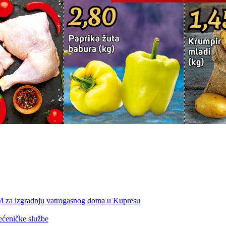
KM za izgradnju vatrogasnog doma u Kupresu
ećeničke službe