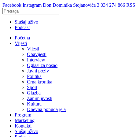
Facebook
Instagram
Don Dominika Stojanovića 3
034 274 866
RSS
Slušaj uživo
Podcast
Početna
Vijesti
Vijesti
Obavijesti
Interview
Oglasi za posao
Javni poziv
Politika
Crna kronika
Šport
Glazba
Zanimljivosti
Kultura
Dnevna ponuda jela
Program
Marketing
Kontakti
Slušaj uživo
Podcast