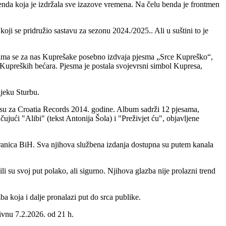
 benda koja je izdržala sve izazove vremena. Na čelu benda je frontmen
oji se pridružio sastavu za sezonu 2024./2025.. Ali u suštini to je
 njima se za nas Kuprešake posebno izdvaja pjesma „Srce Kupreško“,
 Kupreških bećara. Pjesma je postala svojevrsni simbol Kupresa,
ijeku Sturbu.
i su za Croatia Records 2014. godine. Album sadrži 12 pjesama,
ujući "Alibi" (tekst Antonija Šola) i "Preživjet ću", objavljene
 granica BiH. Sva njihova službena izdanja dostupna su putem kanala
li su svoj put polako, ali sigurno. Njihova glazba nije prolazni trend
ba koja i dalje pronalazi put do srca publike.
Livnu 7.2.2026. od 21 h.