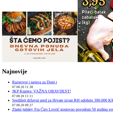
Najnovije
Razgovor i najava za Dugi r
07.08.26 11:38
JKP Kupres: VAŽNA OBAVIJEST!
07.08.26 11:11
Središnji državni ured za Hrvate izvan RH odobrio 390.000 
07.08.26 09:27
Zlatni jubilej: Fra Ćiro Lovrić gostovao povodom 50 godina sv