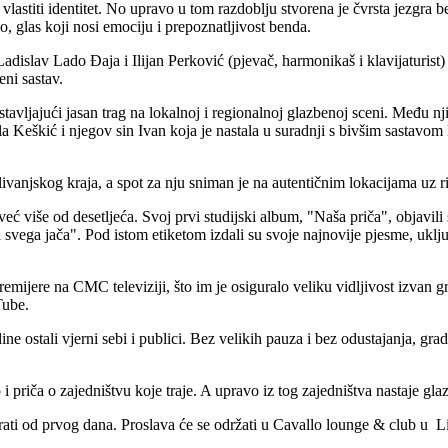
 vlastiti identitet. No upravo u tom razdoblju stvorena je čvrsta jezgra
, glas koji nosi emociju i prepoznatljivost benda.
slav Lado Đaja i Ilijan Perković (pjevač, harmonikaš i klavijaturist) k
ni sastav.
stavljajući jasan trag na lokalnoj i regionalnoj glazbenoj sceni. Među
a Keškić i njegov sin Ivan koja je nastala u suradnji s bivšim sastavom
vanjskog kraja, a spot za nju sniman je na autentičnim lokacijama uz r
eć više od desetljeća. Svoj prvi studijski album, "Naša priča", objavil
svega jača". Pod istom etiketom izdali su svoje najnovije pjesme, uključ
emijere na CMC televiziji, što im je osiguralo veliku vidljivost izvan
Tube.
e ostali vjerni sebi i publici. Bez velikih pauza i bez odustajanja, gradi
 priča o zajedništvu koje traje. A upravo iz tog zajedništva nastaje glaz
h prati od prvog dana. Proslava će se održati u Cavallo lounge & club u 