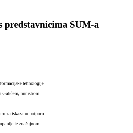
 s predstavnicima SUM-a
informacijske tehnologije
om Galićem, ministrom
aru za iskazanu potporu
županije te značajnom