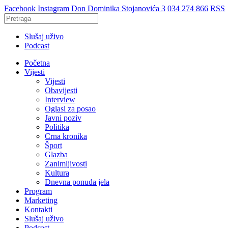
Facebook
Instagram
Don Dominika Stojanovića 3
034 274 866
RSS
Slušaj uživo
Podcast
Početna
Vijesti
Vijesti
Obavijesti
Interview
Oglasi za posao
Javni poziv
Politika
Crna kronika
Šport
Glazba
Zanimljivosti
Kultura
Dnevna ponuda jela
Program
Marketing
Kontakti
Slušaj uživo
Podcast