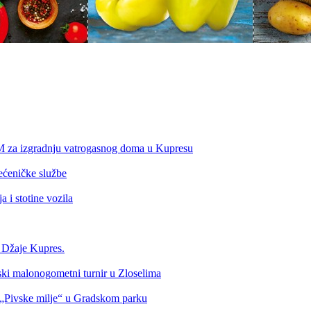
KM za izgradnju vatrogasnog doma u Kupresu
ećeničke službe
 i stotine vozila
a Džaje Kupres.
nski malonogometni turnir u Zloselima
Pivske milje“ u Gradskom parku