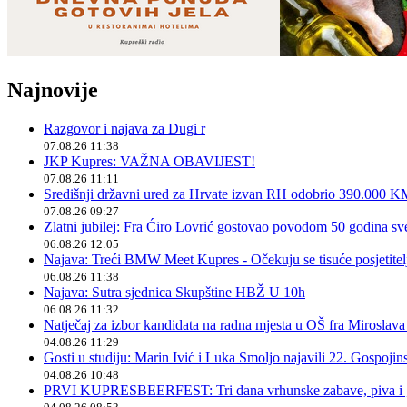
Najnovije
Razgovor i najava za Dugi r
07.08.26 11:38
JKP Kupres: VAŽNA OBAVIJEST!
07.08.26 11:11
Središnji državni ured za Hrvate izvan RH odobrio 390.000 
07.08.26 09:27
Zlatni jubilej: Fra Ćiro Lovrić gostovao povodom 50 godina sv
06.08.26 12:05
Najava: Treći BMW Meet Kupres - Očekuju se tisuće posjetitelja
06.08.26 11:38
Najava: Sutra sjednica Skupštine HBŽ U 10h
06.08.26 11:32
Natječaj za izbor kandidata na radna mjesta u OŠ fra Miroslav
04.08.26 11:29
Gosti u studiju: Marin Ivić i Luka Smoljo najavili 22. Gospoji
04.08.26 10:48
PRVI KUPRESBEERFEST: Tri dana vrhunske zabave, piva i „