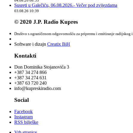
04.08.26 08:53
Susreti u Galečiću, 06.08.2026.- Večer pod zvijezdama
03.08.26 10:39
© 2020 J.P. Radio Kupres
Društvo s ograničenom odgovornošću za pripremu i emitiranje radijskog i 
Software i dizajn
Creatix BiH
Kontakti
Don Dominika Stojanovića 3
+387 34 274 866
+387 34 274 631
+387 63 720 240
info@kupreskiradio.com
Social
Facebook
Instagram
RSS bilješke
Vrh stranice