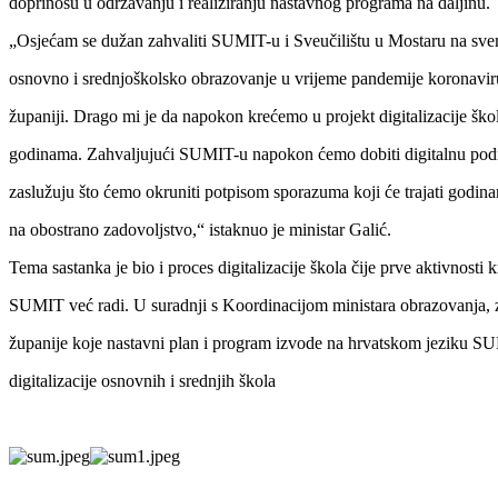
doprinosu u održavanju i realiziranju nastavnog programa na daljinu.
„Osjećam se dužan zahvaliti SUMIT-u i Sveučilištu u Mostaru na svem
osnovno i srednjoškolsko obrazovanje u vrijeme pandemije koronavi
županiji. Drago mi je da napokon krećemo u projekt digitalizacije ško
godinama. Zahvaljujući SUMIT-u napokon ćemo dobiti digitalnu pod
zaslužuju što ćemo okruniti potpisom sporazuma koji će trajati godin
na obostrano zadovoljstvo,“ istaknuo je ministar Galić.
Tema sastanka je bio i proces digitalizacije škola čije prve aktivnosti
SUMIT već radi. U suradnji s Koordinacijom ministara obrazovanja, zn
županije koje nastavni plan i program izvode na hrvatskom jeziku SU
digitalizacije osnovnih i srednjih škola