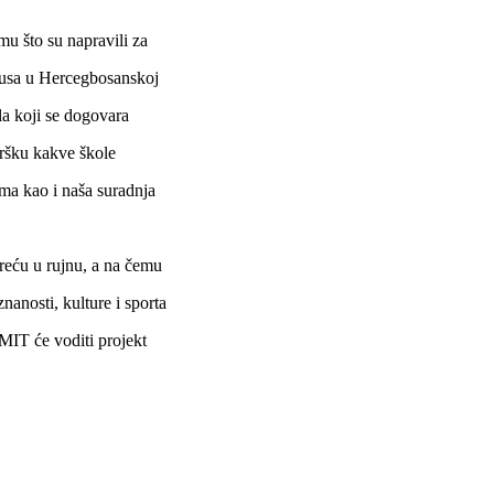
u što su napravili za
rusa u Hercegbosanskoj
la koji se dogovara
ršku kakve škole
ama kao i naša suradnja
 kreću u rujnu, a na čemu
anosti, kulture i sporta
MIT će voditi projekt