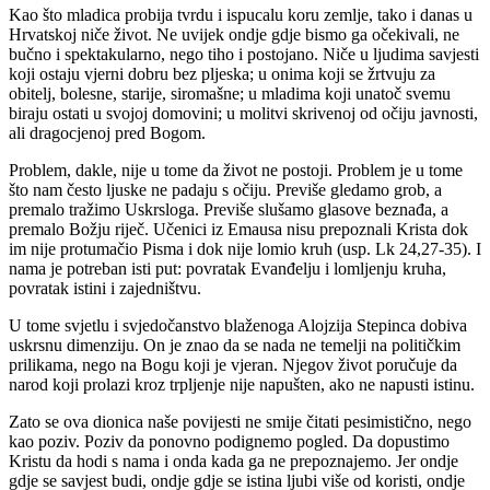
Kao što mladica probija tvrdu i ispucalu koru zemlje, tako i danas u
Hrvatskoj niče život. Ne uvijek ondje gdje bismo ga očekivali, ne
bučno i spektakularno, nego tiho i postojano. Niče u ljudima savjesti
koji ostaju vjerni dobru bez pljeska; u onima koji se žrtvuju za
obitelj, bolesne, starije, siromašne; u mladima koji unatoč svemu
biraju ostati u svojoj domovini; u molitvi skrivenoj od očiju javnosti,
ali dragocjenoj pred Bogom.
Problem, dakle, nije u tome da život ne postoji. Problem je u tome
što nam često ljuske ne padaju s očiju. Previše gledamo grob, a
premalo tražimo Uskrsloga. Previše slušamo glasove beznađa, a
premalo Božju riječ. Učenici iz Emausa nisu prepoznali Krista dok
im nije protumačio Pisma i dok nije lomio kruh (usp. Lk 24,27-35). I
nama je potreban isti put: povratak Evanđelju i lomljenju kruha,
povratak istini i zajedništvu.
U tome svjetlu i svjedočanstvo blaženoga Alojzija Stepinca dobiva
uskrsnu dimenziju. On je znao da se nada ne temelji na političkim
prilikama, nego na Bogu koji je vjeran. Njegov život poručuje da
narod koji prolazi kroz trpljenje nije napušten, ako ne napusti istinu.
Zato se ova dionica naše povijesti ne smije čitati pesimistično, nego
kao poziv. Poziv da ponovno podignemo pogled. Da dopustimo
Kristu da hodi s nama i onda kada ga ne prepoznajemo. Jer ondje
gdje se savjest budi, ondje gdje se istina ljubi više od koristi, ondje