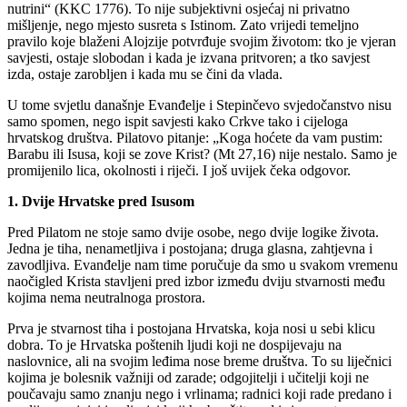
nutrini“ (KKC 1776). To nije subjektivni osjećaj ni privatno
mišljenje, nego mjesto susreta s Istinom. Zato vrijedi temeljno
pravilo koje blaženi Alojzije potvrđuje svojim životom: tko je vjeran
savjesti, ostaje slobodan i kada je izvana pritvoren; a tko savjest
izda, ostaje zarobljen i kada mu se čini da vlada.
U tome svjetlu današnje Evanđelje i Stepinčevo svjedočanstvo nisu
samo spomen, nego ispit savjesti kako Crkve tako i cijeloga
hrvatskog društva. Pilatovo pitanje: „Koga hoćete da vam pustim:
Barabu ili Isusa, koji se zove Krist? (Mt 27,16) nije nestalo. Samo je
promijenilo lica, okolnosti i riječi. I još uvijek čeka odgovor.
1. Dvije Hrvatske pred Isusom
Pred Pilatom ne stoje samo dvije osobe, nego dvije logike života.
Jedna je tiha, nenametljiva i postojana; druga glasna, zahtjevna i
zavodljiva. Evanđelje nam time poručuje da smo u svakom vremenu
naočigled Krista stavljeni pred izbor između dviju stvarnosti među
kojima nema neutralnoga prostora.
Prva je stvarnost tiha i postojana Hrvatska, koja nosi u sebi klicu
dobra. To je Hrvatska poštenih ljudi koji ne dospijevaju na
naslovnice, ali na svojim leđima nose breme društva. To su liječnici
kojima je bolesnik važniji od zarade; odgojitelji i učitelji koji ne
poučavaju samo znanju nego i vrlinama; radnici koji rade predano i