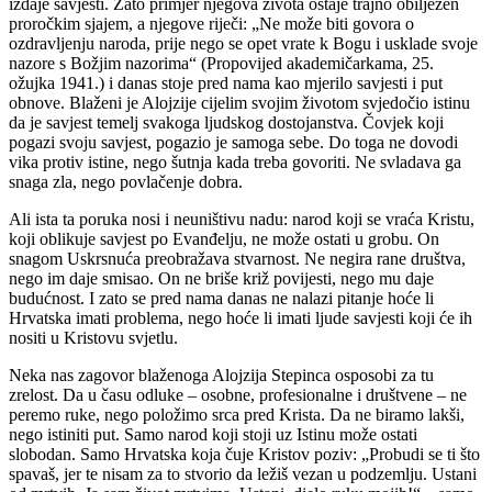
izdaje savjesti. Zato primjer njegova života ostaje trajno obilježen
proročkim sjajem, a njegove riječi: „Ne može biti govora o
ozdravljenju naroda, prije nego se opet vrate k Bogu i usklade svoje
nazore s Božjim nazorima“ (Propovijed akademičarkama, 25.
ožujka 1941.) i danas stoje pred nama kao mjerilo savjesti i put
obnove. Blaženi je Alojzije cijelim svojim životom svjedočio istinu
da je savjest temelj svakoga ljudskog dostojanstva. Čovjek koji
pogazi svoju savjest, pogazio je samoga sebe. Do toga ne dovodi
vika protiv istine, nego šutnja kada treba govoriti. Ne svladava ga
snaga zla, nego povlačenje dobra.
Ali ista ta poruka nosi i neuništivu nadu: narod koji se vraća Kristu,
koji oblikuje savjest po Evanđelju, ne može ostati u grobu. On
snagom Uskrsnuća preobražava stvarnost. Ne negira rane društva,
nego im daje smisao. On ne briše križ povijesti, nego mu daje
budućnost. I zato se pred nama danas ne nalazi pitanje hoće li
Hrvatska imati problema, nego hoće li imati ljude savjesti koji će ih
nositi u Kristovu svjetlu.
Neka nas zagovor blaženoga Alojzija Stepinca osposobi za tu
zrelost. Da u času odluke – osobne, profesionalne i društvene – ne
peremo ruke, nego položimo srca pred Krista. Da ne biramo lakši,
nego istiniti put. Samo narod koji stoji uz Istinu može ostati
slobodan. Samo Hrvatska koja čuje Kristov poziv: „Probudi se ti što
spavaš, jer te nisam za to stvorio da ležiš vezan u podzemlju. Ustani