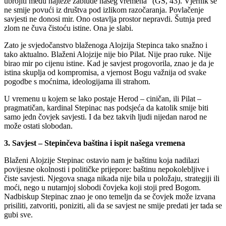
ubrojiti među najteže zablude našeg vremena“ (GS, 43). Vjernik se
ne smije povući iz društva pod izlikom razočaranja. Povlačenje
savjesti ne donosi mir. Ono ostavlja prostor nepravdi. Šutnja pred
zlom ne čuva čistoću istine. Ona je slabi.
Zato je svjedočanstvo blaženoga Alojzija Stepinca tako snažno i
tako aktualno. Blaženi Alojzije nije bio Pilat. Nije prao ruke. Nije
birao mir po cijenu istine. Kad je savjest progovorila, znao je da je
istina skuplja od kompromisa, a vjernost Bogu važnija od svake
pogodbe s moćnima, ideologijama ili strahom.
U vremenu u kojem se lako postaje Herod – ciničan, ili Pilat –
pragmatičan, kardinal Stepinac nas podsjeća da katolik smije biti
samo jedn čovjek savjesti. I da bez takvih ljudi nijedan narod ne
može ostati slobodan.
3. Savjest – Stepinčeva baština i ispit našega vremena
Blaženi Alojzije Stepinac ostavio nam je baštinu koja nadilazi
povijesne okolnosti i političke prijepore: baštinu nepokolebljive i
čiste savjesti. Njegova snaga nikada nije bila u položaju, strategiji ili
moći, nego u nutarnjoj slobodi čovjeka koji stoji pred Bogom.
Nadbiskup Stepinac znao je ono temeljn da se čovjek može izvana
prisiliti, zatvoriti, poniziti, ali da se savjest ne smije predati jer tada se
gubi sve.