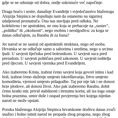
gdje se ne odustaje od dobra, ondje uskrsnuće već započinje.
Draga braćo i sestre, današnje Evanđelje i svjedočanstvo blaženoga
Alojzija Stepinca ne dopuštaju nam da ostanemo na sigurnoj
udaljenosti promatrača. Ona nas stavljaju pred odluku. Ne
kolektivnu i ne apstraktnu, ne onu koja se prebacuje na „sustav“,
„politiku“ ili „okolnosti“, nego osobnu i neodgodivu: za koga se
danas odlučujem, za Barabu ili za Isusa?
Jer narod se ne sastoji od apstraktnih struktura, nego od osoba.
Hrvatska se ne odlučuje samo u saborima i uredima, nego u srcima
ljudi. U savjesti liječnika pred bolesnikom. U savjesti suca pred
presudom. U savjesti političara pred zakonom. U savjesti roditelja
pred djecom. U savjesti vjernika pred Evanđeljem.
Ako izaberemo Krista, izabrat ćemo savjest koja govori istinu i kad
boli, izabrat ćemo služenje umjesto iskorištavanja, žrtvu umjesto
komoditeta, vjernost umjesto prilagodbe. Taj put nije lak i ne donosi
brze plodove, ali donosi život. Ako pak izaberemo Barabu, dobit
ćemo kratki mir, privid stabilnosti i trenutnu korist, ali iza toga ostaje
bolna praznina, umor duše i raspad povjerenja bez kojega nijedan
narod ne može opstati.
Poruka blaženoga Alojzija Stepinca hrvatskome društvu danas zvuči
snažno i bolno istinit narod ne propada zbog progona, nego zbog