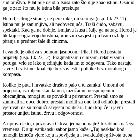
sudioništvo. Pilat nije osudio Isusa zato što nije znao istinu. Osudio
ga je zato što mu je istina bila preskupa.
Herod, s druge strane, ne pere ruke, on se ruga (usp. Lk 23,11).
Istina mu je zanimljiva, ali neobvezujuća. Traži čudo, zabavu,
spektakl. Kad ga ne dobije, ismijava Isusa i šalje ga natrag. Herod je
lik koji se igra vrijednostima, ironizira savjest i pretvara ozbiljna
pitanja u predmet šale ili cinizma.
I evanđelje otkriva s bolnom jasnoćom: Pilat i Herod postaju
prijatelji (usp. Lk 23,12). Pragmatizam i cinizam, relativizam i
poruga, vrlo se lako ujedinjuju kada im to odgovara. Tako nastaju
savezi bez istine, koalicije bez savjesti i politike bez moralnoga
kompasa.
Koliko je puta i hrvatsko društvo palo u tu zamku! Umorni od
prijepora, iscrpljeni skandalima, razočarani neispunjenim
obećanjima, mnogi su se povukli u privatnost. Prestali smo se
zanimati za opće dobro, prestali moliti za one koji odlučuju, prestali
vjerovati da su mogući savjesni političari, ljudi koji će u javni
prostor unijeti istinu, žrtvu i odgovornost.
A upravo je to, upozorava Crkva, jedna od najtežih zabluda našega
vremena. Drugi vatikanski sabor jasno kaže: „Taj nesklad kod
mnogih između vjere koju ispovijedaju i svakidašnjeg života treba