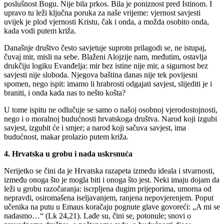
poslušnost Bogu. Nije bila prkos. Bila je poniznost pred Istinom. I
upravo tu leži ključna poruka za naše vrijeme: vjernost savjesti
uvijek je plod vjernosti Kristu, čak i onda, a možda osobito onda,
kada vodi putem križa.
Današnje društvo često savjetuje suprotn prilagodi se, ne istupaj,
čuvaj mir, misli na sebe. Blaženi Alojzije nam, međutim, ostavlja
drukčiju logiku Evanđelja: mir bez istine nije mir, a sigurnost bez
savjesti nije sloboda. Njegova baština danas nije tek povijesni
spomen, nego ispit: imamo li hrabrosti odgajati savjest, slijediti je i
braniti, i onda kada nas to nešto košta?
U tome ispitu ne odlučuje se samo o našoj osobnoj vjerodostojnosti,
nego i o moralnoj budućnosti hrvatskoga društva. Narod koji izgubi
savjest, izgubit će i smjer; a narod koji sačuva savjest, ima
budućnost, makar prolazio putem križa.
4. Hrvatska u grobu i nada uskrsnuća
Nerijetko se čini da je Hrvatska razapeta između ideala i stvarnosti,
između onoga što je mogla biti i onoga što jest. Neki imaju dojam da
leži u grobu razočaranja: iscrpljena dugim prijeporima, umorna od
nepravdi, osiromašena iseljavanjem, ranjena nepovjerenjem. Poput
učenika na putu u Emaus koračaju pognute glave govoreći: „A mi se
nadasmo…“ (Lk 24,21). Lađe su, čini se, potonule; snovi o