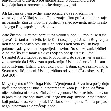
pravednome društvu, o poštenome radu, o budućnosti djece
izgledaju kao uspomene iz neke druge povijesti.
Ali kršćanska vjera ovdje jasno poručuje da se kršćanin ne
zaustavlja na Velikoj suboti. On poznaje tišinu groba, ali ne pristaje
na beznađe. Zna da grob nije posljednja riječ povijesti, nego mjesto
s kojega Bog započinje nešto novo.
Zato čitamo u Drevnoj homiliji na Veliku subotu: „Probudi se ti što
spavaš! Ustani od mrtvih, jer te Krist rasvjetljuje! Ja sam Bog tvoj, a
radi tebe sam postao tvoj sin. Radi tebe i radi ovih koji su tvoji
potomci sada govorim i zapovijedam svima što su okovani: Iziđite!
A onima što su u tami: Nek vas Svjetlo obasja! A usnulima:
Ustanite! A tebi zapovijedam: Probudi se ti što spavaš, jer te nisam
za to stvorio da ležiš vezan u podzemlju. Ustani od mrtvih. Ja sam
život mrtvima. Ustani, djelo ruku mojih! Ustani, sliko i priliko moja.
Stvoren si sličan meni. Ustani, iziđimo odavde!“ (Časoslov, sv. II,
359-360).
Mi vjerujemo u Uskrsloga Krista. Vjerujemo da život ima posljednju
riječ, a ne smrt; da istina nije poražena ni kada je utišana; da žrtva
nije uzaludna ni kada se čini zaboravljenom. Uskrs ne briše rane, on
ih proslavlja. Ne poništava križ, nego mu daje smisao. Zato i narod
koji prolazi kroz Veliki petak i Veliku subotu nije osuđen na propast,
nego je pozvan na obraćenje nade.