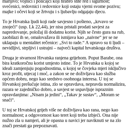
marljivo; vojnici i policajci koji hrabro štite red i sigurnost;
svećenici, redovnici i redovnice koji ostaju vjerni svome pozivu;
majke i očevi koji se žrtvuju i s ljubavlju odgajaju djecu.
To je Hrvatska ljudi koji rade savjesno i pošteno, „krvavo se
znojeći“ (usp. Lk 22,44), jer nisu pristali prodati savjest za
napredovanje, položaj ili dodatnu korist. Njih se često gura na rub,
zaobilazi ih se, omalovažava ili ismijava kao „naivne“ jer se ne
uklapaju u mentalitet rečenice: „Svi to rade.“ A upravo su ti ljudi –
nevidljivi, strpljivi i ustrajni – najveći kapital hrvatskoga društva.
Druga je stvarnost Hrvatska ranjena grijehom. Poput Barabe, ona
bira kratkoročnu korist umjesto istine. To je Hrvatska u kojoj se
ideali zamjenjuju pogodnostima, u kojoj se čovjeka mjeri isključivo
kroz profit, utjecaj i moć, a zakon se ne doživljava kao služba
općem dobru, nego kao sredstvo osobnoga interesa. U toj se
Hrvatskoj prešućuje istina, zlo se opravdava, nepravda normalizira,
razara se zajedničko dobro, a savjest se uspavljuje ispraznim
opravdanjima: „Nisam ja jedini“, „Takav je sustav“, „Moram se
snaći“.
U toj se Hrvatskoj grijeh više ne doživljava kao rana, nego kao
normalnost; a odgovornost kao teret koji treba izbjeći. Ona nije
nužno zla u namjeri, ali je opasna u navici jer naviknuti se na zlo
znači prestati ga prepoznavati.