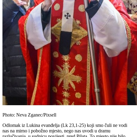
Photo: Neva Zganec/Pixsell
Odlomak iz Lukina evanđelja (Lk 23,1-25) koji smo čuli ne vodi
nas na mirno i pobožno mjesto, nego nas uvodi u dramu
razlučivanja, u sudnicu povijesti, pred Pilata. To mjesto nije bilo