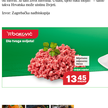
od mrtvih. Ja sam život mrtvima. Ustani, djelo ruku mojih!“ – samo
takva Hrvatska može uistinu živjeti.
Izvor: Zagrebačka nadbiskupija