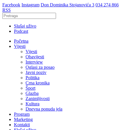
Facebook
Instagram
Don Dominika Stojanovića 3
034 274 866
RSS
Slušaj uživo
Podcast
Početna
Vijesti
Vijesti
Obavijesti
Interview
Oglasi za posao
Javni poziv
Politika
Crna kronika
Šport
Glazba
Zanimljivosti
Kultura
Dnevna ponuda jela
Program
Marketing
Kontakti
Slušaj uživo