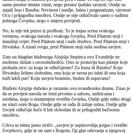
samo prostor rimske vlasti, nego prostor ljudske savjesti. Ondje su
stajali Isus i Baraba: Nevinost i nasilje, Istina i pragmatizam, vjernost
Ocu i prilagodba mnoštvu. Ondje se nije odlučivalo samo o sudbini
jednoga Čovjeka, nego o smjeru povijesti.
No, to nije tek prizor iz prošlosti. To je trajna scena svakoga
vremena, svakoga naroda i svakoga čovjeka. Pred Pilatom stoji i
današnji svijet. Pred Pilatom stoji i naše društvo. Pred Pilatom stoji i
Hrvatska. A iznad svega, pred Pilatom stoji naša osobna savjest.
Zato na blagdan blaženoga Alojzija Stepinca ovo Evanđelje ne
možemo slušati s ravnodušnošću. Ono se postavlja kao pitanje koje
probada srce: za koga se odlučujemo? Za Isusa ili Barabu? Koju
Hrvatsku želimo slobodnu, onu koja se ravna po istini ili onu koja
traži lakši put? Koju savjest branimo, budnu ili uspavanu?
Blaženi Alojzije duboko je razumio ovu evanđeosku dramu. Znao je
da se povijest naroda ne lomi prvotno u saboru, sudnicama i
uredima, nego u unutarnjem svetištu čovjeka. Ondje gdje nitko drugi
ne ulazi osim Boga. Ondje gdje se rađa ili izdaje istina. Ondje gdje
čovjek odlučuje hoće li biti slobodan ili se prilagoditi bučnomu
mnoštvu.
Crkva tu istinu jasno izriče: „savjest je najskrovitija jezgra i svetište
čovjekovo, gdje je on sam s Bogom, čiji glas odzvanja u njegovoj