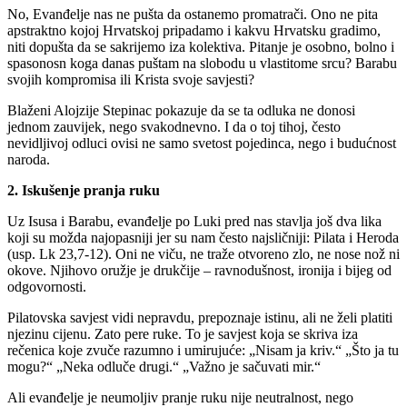
No, Evanđelje nas ne pušta da ostanemo promatrači. Ono ne pita
apstraktno kojoj Hrvatskoj pripadamo i kakvu Hrvatsku gradimo,
niti dopušta da se sakrijemo iza kolektiva. Pitanje je osobno, bolno i
spasonosn koga danas puštam na slobodu u vlastitome srcu? Barabu
svojih kompromisa ili Krista svoje savjesti?
Blaženi Alojzije Stepinac pokazuje da se ta odluka ne donosi
jednom zauvijek, nego svakodnevno. I da o toj tihoj, često
nevidljivoj odluci ovisi ne samo svetost pojedinca, nego i budućnost
naroda.
2. Iskušenje pranja ruku
Uz Isusa i Barabu, evanđelje po Luki pred nas stavlja još dva lika
koji su možda najopasniji jer su nam često najsličniji: Pilata i Heroda
(usp. Lk 23,7-12). Oni ne viču, ne traže otvoreno zlo, ne nose nož ni
okove. Njihovo oružje je drukčije – ravnodušnost, ironija i bijeg od
odgovornosti.
Pilatovska savjest vidi nepravdu, prepoznaje istinu, ali ne želi platiti
njezinu cijenu. Zato pere ruke. To je savjest koja se skriva iza
rečenica koje zvuče razumno i umirujuće: „Nisam ja kriv.“ „Što ja tu
mogu?“ „Neka odluče drugi.“ „Važno je sačuvati mir.“
Ali evanđelje je neumoljiv pranje ruku nije neutralnost, nego