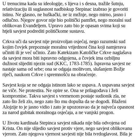
U trenucima kada su ideologije, s lijeva i s desna, tražile šutnju,
relativizaciju ili suglasnost nadbiskup Stepinac izabrao je govoriti
istinu. Ne glasno, ne huškački, ne iz mržnje, nego mirno, jasno i
odlučno. Njegov govor nije bio politički pamflet, nego moralni sud
oblikovan Evanđeljem. Upravo zato bio je opasan svima koji su
htjeli savjest podrediti političkome sustavu.
Crkva uči da savjest nije proizvoljan osjećaj, nego razumski sud
kojim čovjek prepoznaje moralnu vrijednost čina koji namjerava
učiniti ili je već učinio. Zato Katekizam Katoličke Crkve naglašava
da savjest mora biti ispravno odgojena, a čovjek ima ozbiljnu
dužnost slijediti njezin sud (KKC, 1783-1785). Ispravna savjest ne
nastaje sama od sebe; ona se odgaja molitvom, slušanjem Božje
riječi, naukom Crkve i spremnošću na obraćenje.
Savjest koja se ne odgaja istinom lako se uspava. A uspavana savjest
ne viče. Ne protestira. Ne opire se. Ona se prilagođava i želi
kompromise. Takva savjest s vremenom postaje sudionik zla, ne
zato što želi zlo, nego zato što mu dopušta da se dogodi. Blaženi
Alojzije to je jasno vidio i zato je upozoravao da je najveća opasnost
za narod gubitak moralnoga osjećaja, a ne vanjski progon.
U životu kardinala Stepinca savjest nikada nije bila odvojena od
Krista. On nije slijedio savjest protiv vjere, nego savjest oblikovanu
vjerom. Zato njegova vjernost savjesti nije bila tvrdoglavost. Bila je