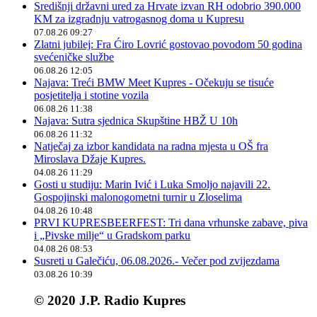
Središnji državni ured za Hrvate izvan RH odobrio 390.000
KM za izgradnju vatrogasnog doma u Kupresu
07.08.26 09:27
Zlatni jubilej: Fra Ćiro Lovrić gostovao povodom 50 godina
svećeničke službe
06.08.26 12:05
Najava: Treći BMW Meet Kupres - Očekuju se tisuće
posjetitelja i stotine vozila
06.08.26 11:38
Najava: Sutra sjednica Skupštine HBŽ U 10h
06.08.26 11:32
Natječaj za izbor kandidata na radna mjesta u OŠ fra
Miroslava Džaje Kupres.
04.08.26 11:29
Gosti u studiju: Marin Ivić i Luka Smoljo najavili 22.
Gospojinski malonogometni turnir u Zloselima
04.08.26 10:48
PRVI KUPRESBEERFEST: Tri dana vrhunske zabave, piva
i „Pivske milje“ u Gradskom parku
04.08.26 08:53
Susreti u Galečiću, 06.08.2026.- Večer pod zvijezdama
03.08.26 10:39
© 2020 J.P. Radio Kupres