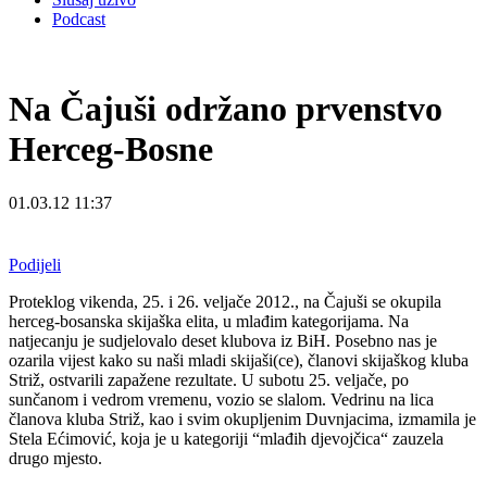
Podcast
Na Čajuši održano prvenstvo
Herceg-Bosne
01.03.12 11:37
Podijeli
Proteklog vikenda, 25. i 26. veljače 2012., na Čajuši se okupila
herceg-bosanska skijaška elita, u mlađim kategorijama. Na
natjecanju je sudjelovalo deset klubova iz BiH. Posebno nas je
ozarila vijest kako su naši mladi skijaši(ce), članovi skijaškog kluba
Striž, ostvarili zapažene rezultate. U subotu 25. veljače, po
sunčanom i vedrom vremenu, vozio se slalom. Vedrinu na lica
članova kluba Striž, kao i svim okupljenim Duvnjacima, izmamila je
Stela Ećimović, koja je u kategoriji “mlađih djevojčica“ zauzela
drugo mjesto.