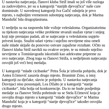
U nastavku natjecanja, članovi kluba Striž imali su još više razloga
za zadovoljstvo, jer su u kategoriji “starijih djevojčica“ naše cure
dominirale. U navedenoj kategoriji Iva Gačić odnijela je prvo
mjesto, s najboljim vremenom subotnjeg natjecanja, dok je Marina
Mandušić bila drugoplasirana.
U nedjelju su na rasporedu bile vožnje veleslaloma. Organizatorima
su tijekom natjecanja velike probleme stvarali snažan vjetar i snijeg
koji nije prestajao padati, ali se natjecanje u veleslalomu uspjelo
privesti kraju. Snažni udari vjetra i snježno nevrijeme nisu omeli
naše mlade skijaše da ponovno ostvare zapažene rezultate. Očito su
članovi kluba Striž navikli na ovakve uvjete, te su minulo snježno
nevrijeme u Tomislavgradu iskoristili kao adekvatne pripreme za
ovo natjecanje. Zbog toga su članovi Striža, u nedjeljnom natjecanju
osvojili još veći broj medalja.
U kategoriji “mlađe cicibanke“ Petra Šola je izborila pobjedu, dok je
Antea Ećimović zauzela drugo mjesto. Branimir Zrno, u istoj
kategoriji za dječake, slavio je pobjedu. U nastavku natjecanja
Duvnjaci nisu posustajali, Lea Džalto je u kategoriji “starije
cicibanke“, bila bolja od konkurencije. Da to ne bude posljednja
medalje za članove Striža pobrinule su se Stela Ećimović koja je
osvojila drugo mjesto u kategoriji “mlađe djevojčice“ te Marina
Mandušić koja je u kategoriji “starije djevojčice“ također osvojila
drugo mjesto.