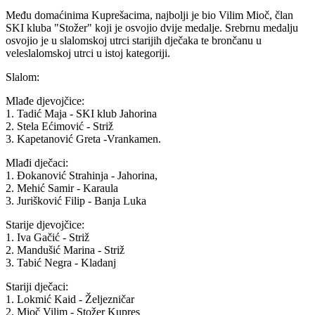
Među domaćinima Kuprešacima, najbolji je bio Vilim Mioč, član
SKI kluba "Stožer" koji je osvojio dvije medalje. Srebrnu medalju
osvojio je u slalomskoj utrci starijih dječaka te brončanu u
veleslalomskoj utrci u istoj kategoriji.
Slalom:
Mlađe djevojčice:
1. Tadić Maja - SKI klub Jahorina
2. Stela Ećimović - Striž
3. Kapetanović Greta -Vrankamen.
Mlađi dječaci:
1. Đokanović Strahinja - Jahorina,
2. Mehić Samir - Karaula
3. Jurišković Filip - Banja Luka
Starije djevojčice:
1. Iva Gačić - Striž
2. Mandušić Marina - Striž
3. Tabić Negra - Kladanj
Stariji dječaci:
1. Lokmić Kaid - Željezničar
2. Mioč Vilim - Stožer Kupres