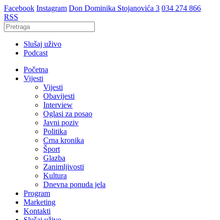
Facebook
Instagram
Don Dominika Stojanovića 3
034 274 866
RSS
Slušaj uživo
Podcast
Početna
Vijesti
Vijesti
Obavijesti
Interview
Oglasi za posao
Javni poziv
Politika
Crna kronika
Šport
Glazba
Zanimljivosti
Kultura
Dnevna ponuda jela
Program
Marketing
Kontakti
Slušaj uživo