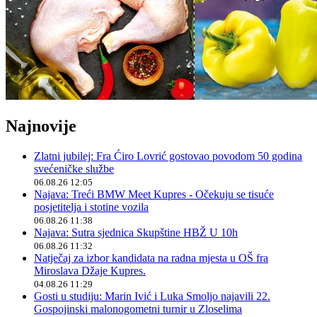
Najnovije
Zlatni jubilej: Fra Ćiro Lovrić gostovao povodom 50 godina
svećeničke službe
06.08.26 12:05
Najava: Treći BMW Meet Kupres - Očekuju se tisuće
posjetitelja i stotine vozila
06.08.26 11:38
Najava: Sutra sjednica Skupštine HBŽ U 10h
06.08.26 11:32
Natječaj za izbor kandidata na radna mjesta u OŠ fra
Miroslava Džaje Kupres.
04.08.26 11:29
Gosti u studiju: Marin Ivić i Luka Smoljo najavili 22.
Gospojinski malonogometni turnir u Zloselima