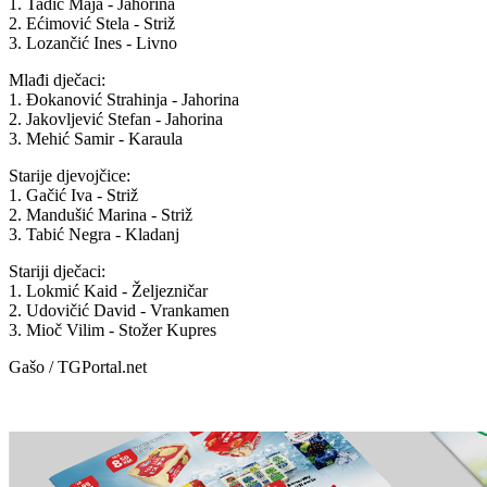
1. Tadić Maja - Jahorina
2. Ećimović Stela - Striž
3. Lozančić Ines - Livno
Mlađi dječaci:
1. Đokanović Strahinja - Jahorina
2. Jakovljević Stefan - Jahorina
3. Mehić Samir - Karaula
Starije djevojčice:
1. Gačić Iva - Striž
2. Mandušić Marina - Striž
3. Tabić Negra - Kladanj
Stariji dječaci:
1. Lokmić Kaid - Željezničar
2. Udovičić David - Vrankamen
3. Mioč Vilim - Stožer Kupres
Gašo / TGPortal.net