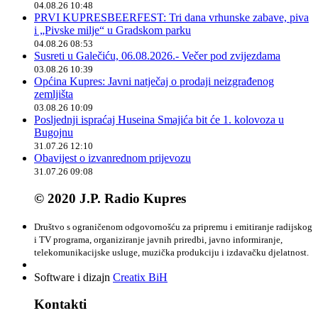
04.08.26 10:48
PRVI KUPRESBEERFEST: Tri dana vrhunske zabave, piva
i „Pivske milje“ u Gradskom parku
04.08.26 08:53
Susreti u Galečiću, 06.08.2026.- Večer pod zvijezdama
03.08.26 10:39
Općina Kupres: Javni natječaj o prodaji neizgrađenog
zemljišta
03.08.26 10:09
Posljednji ispraćaj Huseina Smajića bit će 1. kolovoza u
Bugojnu
31.07.26 12:10
Obavijest o izvanrednom prijevozu
31.07.26 09:08
© 2020 J.P. Radio Kupres
Društvo s ograničenom odgovornošću za pripremu i emitiranje radijskog
i TV programa, organiziranje javnih priredbi, javno informiranje,
telekomunikacijske usluge, muzička produkciju i izdavačku djelatnost.
Software i dizajn
Creatix BiH
Kontakti