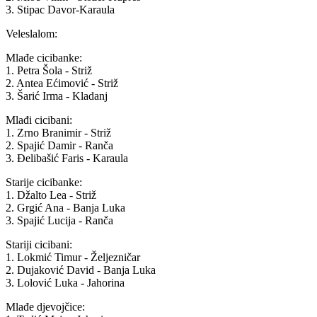
3. Stipac Davor-Karaula
Veleslalom:
Mlađe cicibanke:
1. Petra Šola - Striž
2. Antea Ećimović - Striž
3. Šarić Irma - Kladanj
Mlađi cicibani:
1. Zrno Branimir - Striž
2. Spajić Damir - Ranča
3. Đelibašić Faris - Karaula
Starije cicibanke:
1. Džalto Lea - Striž
2. Grgić Ana - Banja Luka
3. Spajić Lucija - Ranča
Stariji cicibani:
1. Lokmić Timur - Željezničar
2. Dujaković David - Banja Luka
3. Lolović Luka - Jahorina
Mlađe djevojčice: