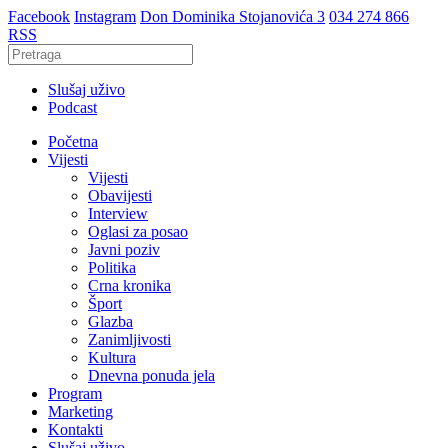
Facebook
Instagram
Don Dominika Stojanovića 3
034 274 866
RSS
Slušaj uživo
Podcast
Početna
Vijesti
Vijesti
Obavijesti
Interview
Oglasi za posao
Javni poziv
Politika
Crna kronika
Šport
Glazba
Zanimljivosti
Kultura
Dnevna ponuda jela
Program
Marketing
Kontakti
Slušaj uživo