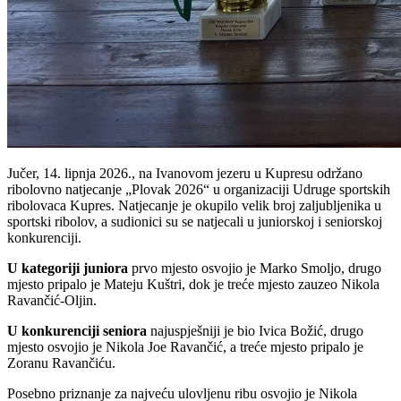
Jučer, 14. lipnja 2026., na Ivanovom jezeru u Kupresu održano
ribolovno natjecanje „Plovak 2026“ u organizaciji Udruge sportskih
ribolovaca Kupres. Natjecanje je okupilo velik broj zaljubljenika u
sportski ribolov, a sudionici su se natjecali u juniorskoj i seniorskoj
konkurenciji.
U kategoriji juniora
prvo mjesto osvojio je Marko Smoljo, drugo
mjesto pripalo je Mateju Kuštri, dok je treće mjesto zauzeo Nikola
Ravančić-Oljin.
U konkurenciji seniora
najuspješniji je bio Ivica Božić, drugo
mjesto osvojio je Nikola Joe Ravančić, a treće mjesto pripalo je
Zoranu Ravančiću.
Posebno priznanje za najveću ulovljenu ribu osvojio je Nikola