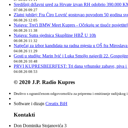
Središnji državni ured za Hrvate izvan RH odobrio 390.000 
07.08.26 09:27
Zlatni jubilej: Fra Ćiro Lovrić gostovao povodom 50 godina sv
06.08.26 12:05
Najava: Treći BMW Meet Kupres - Očekuju se tisuće posjetitelja
06.08.26 11:38
Najava: Sutra sjednica Skupštine HBŽ U 10h
06.08.26 11:32
Natječaj za izbor kandidata na radna mjesta u OŠ fra Miroslav
04.08.26 11:29
Gosti u studiju: Marin Ivić i Luka Smoljo najavili 22. Gospoji
04.08.26 10:48
PRVI KUPRESBEERFEST: Tri dana vrhunske zabave, piva i „
04.08.26 08:53
© 2020 J.P. Radio Kupres
Društvo s ograničenom odgovornošću za pripremu i emitiranje radijskog i 
Software i dizajn
Creatix BiH
Kontakti
Don Dominika Stojanovića 3