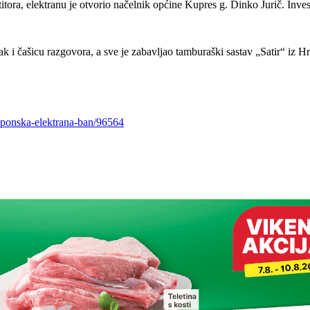
estitora, elektranu je otvorio načelnik općine Kupres g. Dinko Jurič. In
čak i čašicu razgovora, a sve je zabavljao tamburaški sastav „Satir“ iz H
aponska-elektrana-ban/96564