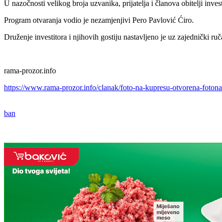
U nazočnosti velikog broja uzvanika, prijatelja i članova obitelji inv
Program otvaranja vodio je nezamjenjivi Pero Pavlović Ćiro.
Druženje investitora i njihovih gostiju nastavljeno je uz zajednički ru
rama-prozor.info
https://www.rama-prozor.info/clanak/foto-na-kupresu-otvorena-foton
ban