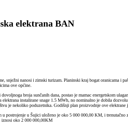
nska elektrana BAN
e, snježni nanosi i zimski turizam. Planinski kraj bogat oranicama i paš
icima ove općine.
 dovoljnoga broja sunčanih dana, postao je mamac energetskom ulaganju,
lektrana instalirane snage 1.5 MWh, no nominalno je dobila dozvolu za
ništvu je nekoliko poduzetnika. Godišnji plan proizvodnje ove elektrane
 u postrojenje u Šujici uloženo je oko 5 000 000,00 KM, i trenutačno z
anu iznosi oko 2 000 000,00KM