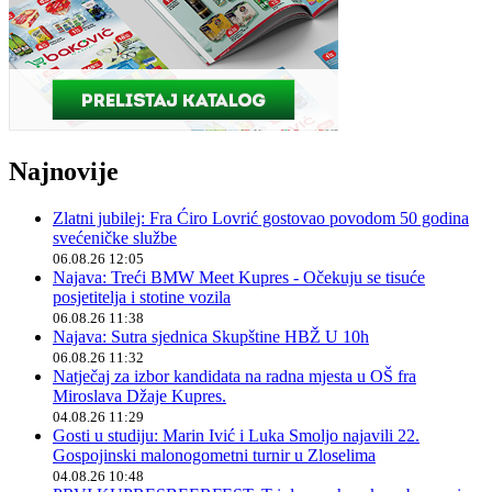
Najnovije
Zlatni jubilej: Fra Ćiro Lovrić gostovao povodom 50 godina
svećeničke službe
06.08.26 12:05
Najava: Treći BMW Meet Kupres - Očekuju se tisuće
posjetitelja i stotine vozila
06.08.26 11:38
Najava: Sutra sjednica Skupštine HBŽ U 10h
06.08.26 11:32
Natječaj za izbor kandidata na radna mjesta u OŠ fra
Miroslava Džaje Kupres.
04.08.26 11:29
Gosti u studiju: Marin Ivić i Luka Smoljo najavili 22.
Gospojinski malonogometni turnir u Zloselima
04.08.26 10:48