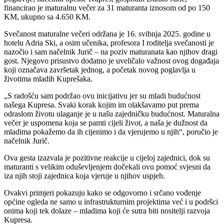
financirao je maturalnu večer za 31 maturanta iznosom od po 150
KM, ukupno sa 4.650 KM.
Svečanost maturalne večeri održana je 16. svibnja 2025. godine u
hotelu Adria Ski, a osim učenika, profesora I roditelja svečanosti je
nazočio i sam načelnik Jurič – na poziv maturanata kao njihov dragi
gost. Njegovo prisustvo dodatno je uveličalo važnost ovog događaja
koji označava završetak jednog, a početak novog poglavlja u
životima mladih Kuprešaka.
„S radošću sam podržao ovu inicijativu jer su mladi budućnost
našega Kupresa. Svaki korak kojim im olakšavamo put prema
odraslom životu ulaganje je u našu zajedničku budućnost. Maturalna
večer je uspomena koja se pamti cijeli život, a naša je dužnost da
mladima pokažemo da ih cijenimo i da vjerujemo u njih“, poručio je
načelnik Jurič.
Ova gesta izazvala je pozitivne reakcije u cijeloj zajednici, dok su
maturanti s velikim oduševljenjem dočekali ovu pomoć svjesni da
iza njih stoji zajednica koja vjeruje u njihov uspjeh.
Ovakvi primjeri pokazuju kako se odgovorno i srčano vođenje
općine ogleda ne samo u infrastrukturnim projektima već i u podršci
onima koji tek dolaze – mladima koji će sutra biti nositelji razvoja
Kupresa.