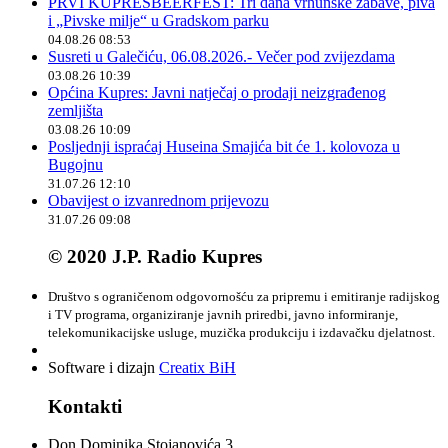
PRVI KUPRESBEERFEST: Tri dana vrhunske zabave, piva
i „Pivske milje“ u Gradskom parku
04.08.26 08:53
Susreti u Galečiću, 06.08.2026.- Večer pod zvijezdama
03.08.26 10:39
Općina Kupres: Javni natječaj o prodaji neizgrađenog
zemljišta
03.08.26 10:09
Posljednji ispraćaj Huseina Smajića bit će 1. kolovoza u
Bugojnu
31.07.26 12:10
Obavijest o izvanrednom prijevozu
31.07.26 09:08
© 2020 J.P. Radio Kupres
Društvo s ograničenom odgovornošću za pripremu i emitiranje radijskog
i TV programa, organiziranje javnih priredbi, javno informiranje,
telekomunikacijske usluge, muzička produkciju i izdavačku djelatnost.
Software i dizajn
Creatix BiH
Kontakti
Don Dominika Stojanovića 3