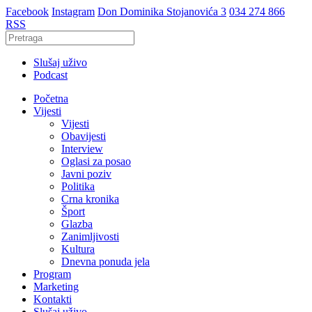
Facebook
Instagram
Don Dominika Stojanovića 3
034 274 866
RSS
Slušaj uživo
Podcast
Početna
Vijesti
Vijesti
Obavijesti
Interview
Oglasi za posao
Javni poziv
Politika
Crna kronika
Šport
Glazba
Zanimljivosti
Kultura
Dnevna ponuda jela
Program
Marketing
Kontakti
Slušaj uživo