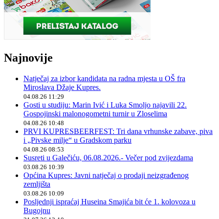
Najnovije
Natječaj za izbor kandidata na radna mjesta u OŠ fra
Miroslava Džaje Kupres.
04.08.26 11:29
Gosti u studiju: Marin Ivić i Luka Smoljo najavili 22.
Gospojinski malonogometni turnir u Zloselima
04.08.26 10:48
PRVI KUPRESBEERFEST: Tri dana vrhunske zabave, piva
i „Pivske milje“ u Gradskom parku
04.08.26 08:53
Susreti u Galečiću, 06.08.2026.- Večer pod zvijezdama
03.08.26 10:39
Općina Kupres: Javni natječaj o prodaji neizgrađenog
zemljišta
03.08.26 10:09
Posljednji ispraćaj Huseina Smajića bit će 1. kolovoza u
Bugojnu