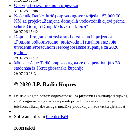
31.07.26 12:10
Obavijest o izvanrednom prijevozu
31.07.26 09:08
Načelnik Danko Jurič potpisao ugovor vrijedan 63.000,00
KM za projekt „Zamjena dotrajalih vodovodnih cijevi prema
selima Gornji i Donji Malovan – I. faza“
30.07.26 15:42
Dopuna Programa utroška sredstava tekućih prijenosa
„Potpora poljoprivrednoj proizvodnji i ruralnom razvoju”
utvrđenih Proračunom Hercegbosanske županije za 2026.
godinu
29.07.26 11:12
Ministar Ante Tadić potpisao ugovore o stipendiranju s 38
studenata iz Hercegbosanske županije
29.07.26 08:31
© 2020 J.P. Radio Kupres
Društvo s ograničenom odgovornošću za pripremu i emitiranje radijskog
i TV programa, organiziranje javnih priredbi, javno informiranje,
telekomunikacijske usluge, muzička produkciju i izdavačku djelatnost.
Software i dizajn
Creatix BiH
Kontakti