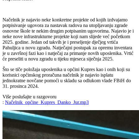
Načelnik je najavio neke konkretne projekte od kojih izdvajamo
potpisivanje ugovora za nastavak radova na utopljavanju zgrade
osnovne škole te nekim drugim potpisanim ugovorima. Najavio je i
neke nove infrastrukturne projekte koji nam slijede već početkom
2025. godine. Jedan od takvih je i preseljenje dječjeg vrtića
Pahuljica u novu zgradu. Natječajni postupak za opremu inventara
je u završnoj fazi kao i natječaj za primanje novih uposlenika. Vrtić
će preseliti u novu zgradu u tijeku mjeseca siječnja 2025.
Što se tiče položaja uposlenika u općini Kupres kao i onih koji su
korisnici općinskog proračuna načelnik je najavio isplatu
jednokratne novčane pomoći u skladu sa odlukom vlade FBiH do
31. prosinca 2024.
Više poslušajte u razgovoru
:
Načelnik_općine_Kupres_Danko_Jur.mp3