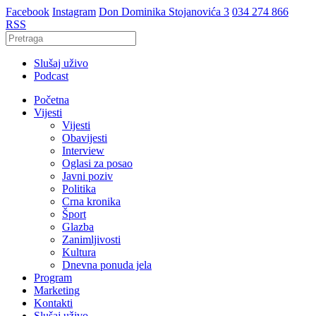
Facebook
Instagram
Don Dominika Stojanovića 3
034 274 866
RSS
Slušaj uživo
Podcast
Početna
Vijesti
Vijesti
Obavijesti
Interview
Oglasi za posao
Javni poziv
Politika
Crna kronika
Šport
Glazba
Zanimljivosti
Kultura
Dnevna ponuda jela
Program
Marketing
Kontakti
Slušaj uživo