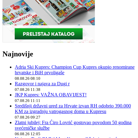
Najnovije
Adria Ski Kupres: Champion Cup Kupres okupio renomirane
hrvatske i BiH prvoligaše
08.08.26 08:10
Razgovor i najava za Dugi r
07.08.26 11:38
JKP Kupres: VAŽNA OBAVIJEST!
07.08.26 11:11
Središnji državni ured za Hrvate izvan RH odobrio 390.000
KM za izgradnju vatrogasnog doma u Kupresu
07.08.26 09:27
Zlatni jubilej: Fra Ćiro Lovrić gostovao povodom 50 godina
svećeničke službe
06.08.26 12:05