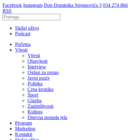
Facebook
Instagram
Don Dominika Stojanovića 3
034 274 866
RSS
Slušaj uživo
Podcast
Početna
Vijesti
Vijesti
Obavijesti
Interview
Oglasi za posao
Javni poziv
Politika
Crna kronika
Šport
Glazba
Zanimljivosti
Kultura
Dnevna ponuda jela
Program
Marketing
Kontakti
Slušaj uživo