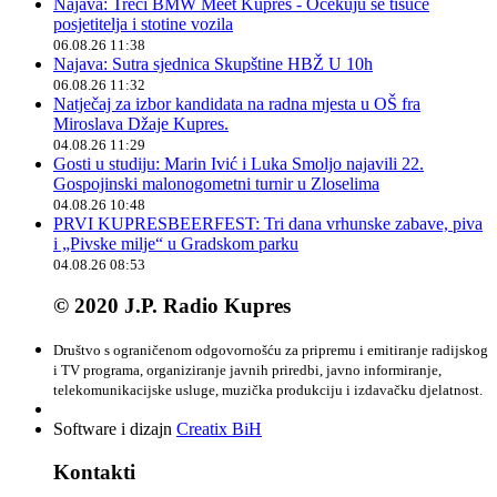
Najava: Treći BMW Meet Kupres - Očekuju se tisuće
posjetitelja i stotine vozila
06.08.26 11:38
Najava: Sutra sjednica Skupštine HBŽ U 10h
06.08.26 11:32
Natječaj za izbor kandidata na radna mjesta u OŠ fra
Miroslava Džaje Kupres.
04.08.26 11:29
Gosti u studiju: Marin Ivić i Luka Smoljo najavili 22.
Gospojinski malonogometni turnir u Zloselima
04.08.26 10:48
PRVI KUPRESBEERFEST: Tri dana vrhunske zabave, piva
i „Pivske milje“ u Gradskom parku
04.08.26 08:53
© 2020 J.P. Radio Kupres
Društvo s ograničenom odgovornošću za pripremu i emitiranje radijskog
i TV programa, organiziranje javnih priredbi, javno informiranje,
telekomunikacijske usluge, muzička produkciju i izdavačku djelatnost.
Software i dizajn
Creatix BiH
Kontakti