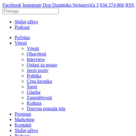
Facebook
Instagram
Don Dominika Stojanovića 3
034 274 866
RSS
Slušaj uživo
Podcast
Početna
Vijesti
Vijesti
Obavijesti
Interview
Oglasi za posao
Javni poziv
Politika
Crna kronika
Šport
Glazba
Zanimljivosti
Kultura
Dnevna ponuda jela
Program
Marketing
Kontakti
Slušaj uživo
Podcast