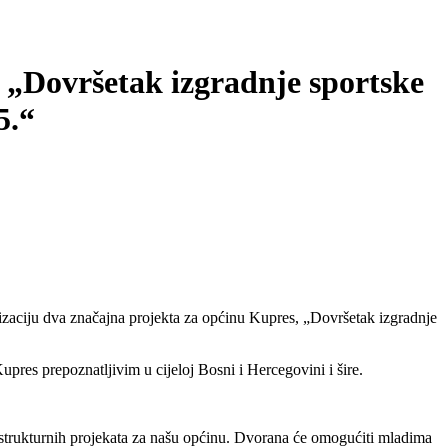
 „Dovršetak izgradnje sportske
5.“
lizaciju dva značajna projekta za općinu Kupres, „Dovršetak izgradnje
upres prepoznatljivim u cijeloj Bosni i Hercegovini i šire.
rastrukturnih projekata za našu općinu. Dvorana će omogućiti mladima