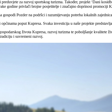
voriti preduvjete za razvoj sportskog turizma. Također, projekt ‘Dani kos
ake godine privlači brojne posjetitelje i značajno doprinosi promociji K
izma gospođi Pozder na podršci i razumijevanju potreba lokalnih zajednica
 općinama poput Kupresa. Svaka investicija u naše projekte predstavlja 
spodarskog života Kupresa, razvoj turizma te poboljšanje kvalitete živo
tradiciju i suvremeni razvoj.