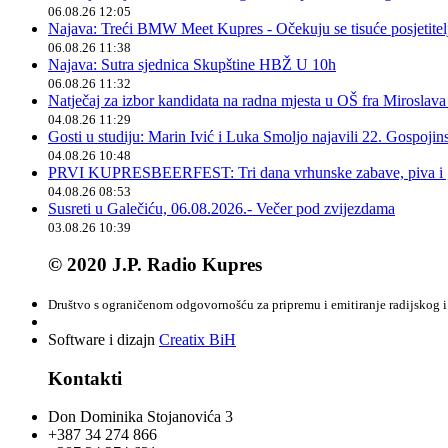
06.08.26 12:05
Najava: Treći BMW Meet Kupres - Očekuju se tisuće posjetitelja
06.08.26 11:38
Najava: Sutra sjednica Skupštine HBŽ U 10h
06.08.26 11:32
Natječaj za izbor kandidata na radna mjesta u OŠ fra Miroslav
04.08.26 11:29
Gosti u studiju: Marin Ivić i Luka Smoljo najavili 22. Gospoji
04.08.26 10:48
PRVI KUPRESBEERFEST: Tri dana vrhunske zabave, piva i „
04.08.26 08:53
Susreti u Galečiću, 06.08.2026.- Večer pod zvijezdama
03.08.26 10:39
© 2020 J.P. Radio Kupres
Društvo s ograničenom odgovornošću za pripremu i emitiranje radijskog i 
Software i dizajn
Creatix BiH
Kontakti
Don Dominika Stojanovića 3
+387 34 274 866