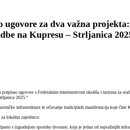
o ugovore za dva važna projekta:
idbe na Kupresu – Strljanica 202
u potpisao ugovore s Federalnim ministarstvom okoliša i turizma za rea
rljanica 2025.“
ističke infrastrukture te očuvanje tradicijskih manifestacija koje čine K
 za lokalnu zajednicu:
vljamo s izgradnjom sportske dvorane, koja je jedan od najvažnijih inf