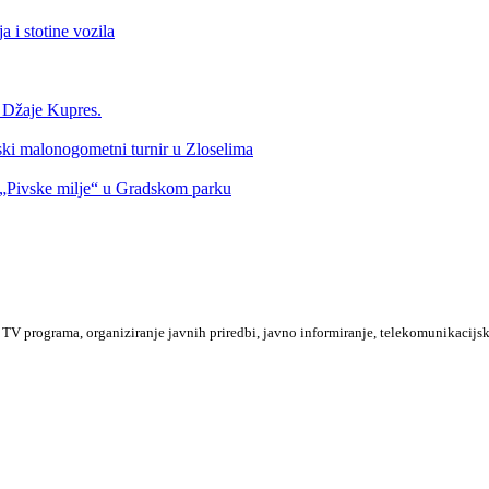
 i stotine vozila
a Džaje Kupres.
nski malonogometni turnir u Zloselima
Pivske milje“ u Gradskom parku
TV programa, organiziranje javnih priredbi, javno informiranje, telekomunikacijsk