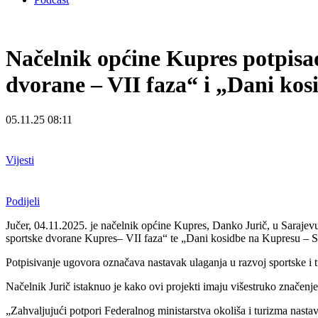
Načelnik općine Kupres potpisa
dvorane – VII faza“ i „Dani kos
05.11.25 08:11
Vijesti
Podijeli
Jučer, 04.11.2025. je načelnik općine Kupres, Danko Jurič, u Sarajev
sportske dvorane Kupres– VII faza“ te „Dani kosidbe na Kupresu – St
Potpisivanje ugovora označava nastavak ulaganja u razvoj sportske i tur
Načelnik Jurič istaknuo je kako ovi projekti imaju višestruko značenje
„Zahvaljujući potpori Federalnog ministarstva okoliša i turizma nasta