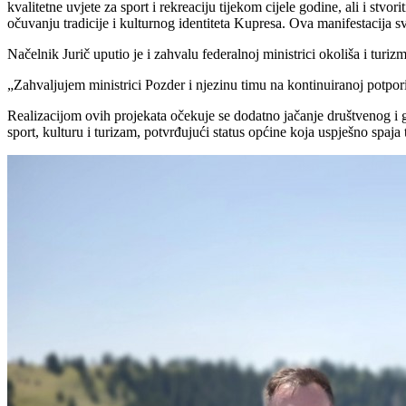
kvalitetne uvjete za sport i rekreaciju tijekom cijele godine, ali i st
očuvanju tradicije i kulturnog identiteta Kupresa. Ova manifestacija sv
Načelnik Jurič uputio je i zahvalu federalnoj ministrici okoliša i tur
„Zahvaljujem ministrici Pozder i njezinu timu na kontinuiranoj potpori
Realizacijom ovih projekata očekuje se dodatno jačanje društvenog i go
sport, kulturu i turizam, potvrđujući status općine koja uspješno spaja 