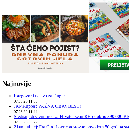
Najnovije
Razgovor i najava za Dugi r
07.08.26 11:38
JKP Kupres: VAŽNA OBAVIJEST!
07.08.26 11:11
Središnji državni ured za Hrvate izvan RH odobrio 390.000 
07.08.26 09:27
Zlatni jubilej: Fra Ćiro Lovrić gostovao povodom 50 godina sv