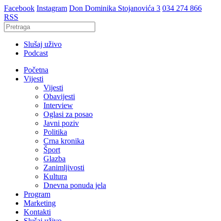
Facebook
Instagram
Don Dominika Stojanovića 3
034 274 866
RSS
Slušaj uživo
Podcast
Početna
Vijesti
Vijesti
Obavijesti
Interview
Oglasi za posao
Javni poziv
Politika
Crna kronika
Šport
Glazba
Zanimljivosti
Kultura
Dnevna ponuda jela
Program
Marketing
Kontakti
Slušaj uživo