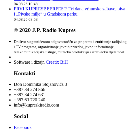
04.08.26 10:48
PRVI KUPRESBEERFEST: Tri dana vrhunske zabave, piva
i „Pivske milje“ u Gradskom parku
04.08.26 08:53
© 2020 J.P. Radio Kupres
Društvo s ograničenom odgovornošću za pripremu i emitiranje radijskog
i TV programa, organiziranje javnih priredbi, javno informiranje,
telekomunikacijske usluge, muzička produkciju i izdavačku djelatnost.
Software i dizajn
Creatix BiH
Kontakti
Don Dominika Stojanovića 3
+387 34 274 866
+387 34 274 631
+387 63 720 240
info@kupreskiradio.com
Social
Facebook