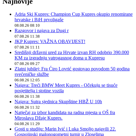
Najnovije
Adria Ski Kupres: Champion Cup Kupres okupio renomirane
hrvatske i BiH prvoligaše
08.08.26 08:10
Razgovor i najava za Dugi r
07.08.26 11:38
JKP Kupres: VAŽNA OBAVIJEST!
07.08.26 11:11
Središnji državni ured za Hrvate izvan RH odobrio 390.000
KM za izgradnju vatrogasnog doma u Kupresu
07.08.26 09:27
Zlatni jubilej: Fra Ćiro Lovrić gostovao povodom 50 godina
svećeničke službe
06.08.26 12:05
Najava: Treći BMW Meet Kupres - Očekuju se tisuće
posjetitelja i stotine vozila
06.08.26 11:38
Najava: Sutra sjednica Skupštine HBŽ U 10h
06.08.26 11:32
Natječaj za izbor kandidata na radna mjesta u OŠ fra
Miroslava Džaje Kupres.
04.08.26 11:29
Gosti u studiju: Marin Ivić i Luka Smoljo najavili 22.
Gospojinski malonogometni turnir u Zloselima