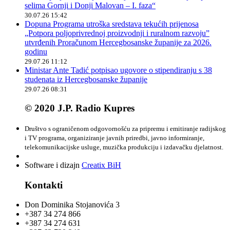
selima Gornji i Donji Malovan – I. faza“
30.07.26 15:42
Dopuna Programa utroška sredstava tekućih prijenosa
„Potpora poljoprivrednoj proizvodnji i ruralnom razvoju”
utvrđenih Proračunom Hercegbosanske županije za 2026.
godinu
29.07.26 11:12
Ministar Ante Tadić potpisao ugovore o stipendiranju s 38
studenata iz Hercegbosanske županije
29.07.26 08:31
© 2020 J.P. Radio Kupres
Društvo s ograničenom odgovornošću za pripremu i emitiranje radijskog
i TV programa, organiziranje javnih priredbi, javno informiranje,
telekomunikacijske usluge, muzička produkciju i izdavačku djelatnost.
Software i dizajn
Creatix BiH
Kontakti
Don Dominika Stojanovića 3
+387 34 274 866
+387 34 274 631