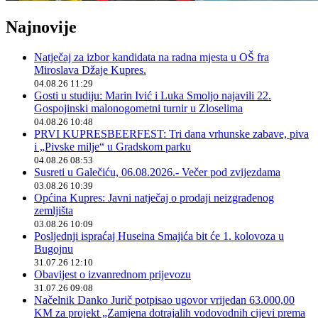
Najnovije
Natječaj za izbor kandidata na radna mjesta u OŠ fra
Miroslava Džaje Kupres.
04.08.26 11:29
Gosti u studiju: Marin Ivić i Luka Smoljo najavili 22.
Gospojinski malonogometni turnir u Zloselima
04.08.26 10:48
PRVI KUPRESBEERFEST: Tri dana vrhunske zabave, piva
i „Pivske milje“ u Gradskom parku
04.08.26 08:53
Susreti u Galečiću, 06.08.2026.- Večer pod zvijezdama
03.08.26 10:39
Općina Kupres: Javni natječaj o prodaji neizgrađenog
zemljišta
03.08.26 10:09
Posljednji ispraćaj Huseina Smajića bit će 1. kolovoza u
Bugojnu
31.07.26 12:10
Obavijest o izvanrednom prijevozu
31.07.26 09:08
Načelnik Danko Jurič potpisao ugovor vrijedan 63.000,00
KM za projekt „Zamjena dotrajalih vodovodnih cijevi prema