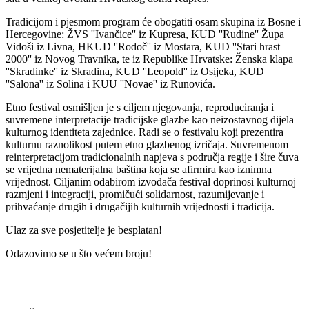
Tradicijom i pjesmom program će obogatiti osam skupina iz Bosne i
Hercegovine: ŽVS ''Ivančice'' iz Kupresa, KUD ''Rudine'' Župa
Vidoši iz Livna, HKUD ''Rodoč'' iz Mostara, KUD ''Stari hrast
2000'' iz Novog Travnika, te iz Republike Hrvatske: Ženska klapa
''Skradinke'' iz Skradina, KUD ''Leopold'' iz Osijeka, KUD
''Salona'' iz Solina i KUU ''Novae'' iz Runovića.
Etno festival osmišljen je s ciljem njegovanja, reproduciranja i
suvremene interpretacije tradicijske glazbe kao neizostavnog dijela
kulturnog identiteta zajednice. Radi se o festivalu koji prezentira
kulturnu raznolikost putem etno glazbenog izričaja. Suvremenom
reinterpretacijom tradicionalnih napjeva s područja regije i šire čuva
se vrijedna nematerijalna baština koja se afirmira kao iznimna
vrijednost. Ciljanim odabirom izvođača festival doprinosi kulturnoj
razmjeni i integraciji, promičući solidarnost, razumijevanje i
prihvaćanje drugih i drugačijih kulturnih vrijednosti i tradicija.
Ulaz za sve posjetitelje je besplatan!
Odazovimo se u što većem broju!