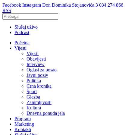
Facebook
Instagram
Don Dominika Stojanovića 3
034 274 866
RSS
Slušaj uživo
Podcast
Početna
Vijesti
Vijesti
Obavijesti
Interview
Oglasi za posao
Javni poziv
Politika
Crna kronika
Šport
Glazba
Zanimljivosti
Kultura
Dnevna ponuda jela
Program
Marketing
Kontakti
Slušaj uživo