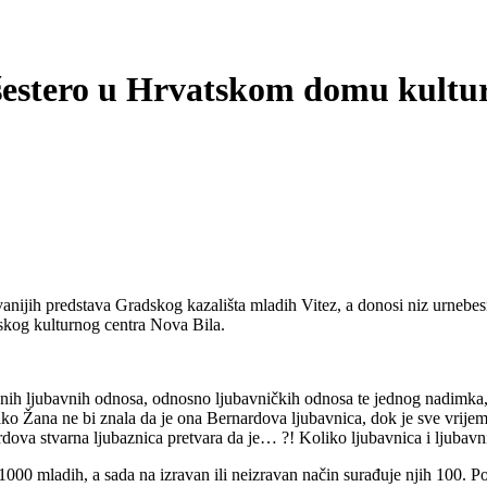
šestero u Hrvatskom domu kultu
nijih predstava Gradskog kazališta mladih Vitez, a donosi niz urnebesna
skog kulturnog centra Nova Bila.
nih ljubavnih odnosa, odnosno ljubavničkih odnosa te jednog nadimka, 
ako Žana ne bi znala da je ona Bernardova ljubavnica, dok je sve vrijem
ova stvarna ljubaznica pretvara da je… ?! Koliko ljubavnica i ljubavni
1000 mladih, a sada na izravan ili neizravan način surađuje njih 100. P