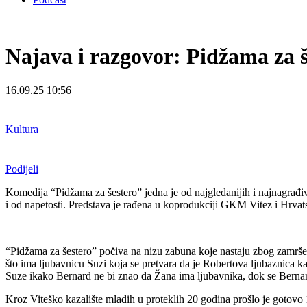
Najava i razgovor: Pidžama za 
16.09.25 10:56
Kultura
Podijeli
Komedija “Pidžama za šestero” jedna je od najgledanijih i najnagrađiva
i od napetosti. Predstava je rađena u koprodukciji GKM Vitez i Hrvat
“Pidžama za šestero” počiva na nizu zabuna koje nastaju zbog zamrše
što ima ljubavnicu Suzi koja se pretvara da je Robertova ljubaznica k
Suze ikako Bernard ne bi znao da Žana ima ljubavnika, dok se Bernard
Kroz Viteško kazalište mladih u proteklih 20 godina prošlo je gotovo 