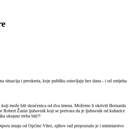
re
 situacija i preokreta, koje publiku ostavljaju bez dana - i od smijeha
koji može biti skraćenica od dva imena. Možemo li okriviti Bernarda
e Robert Žanin ljubavnik koji se pretvara da je ljubavnik od kuharice
ka ukupno treba biti?!
otporu imaju od Općine Vitez, njihov rad prepoznalo je i ministarstvo