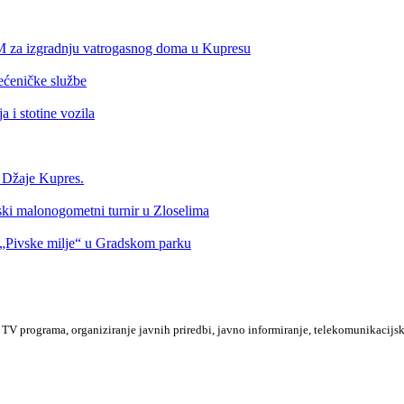
KM za izgradnju vatrogasnog doma u Kupresu
ećeničke službe
 i stotine vozila
a Džaje Kupres.
nski malonogometni turnir u Zloselima
Pivske milje“ u Gradskom parku
TV programa, organiziranje javnih priredbi, javno informiranje, telekomunikacijsk