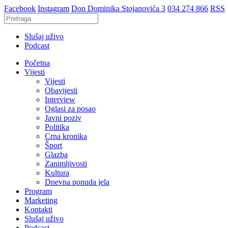
Facebook
Instagram
Don Dominika Stojanovića 3
034 274 866
RSS
Slušaj uživo
Podcast
Početna
Vijesti
Vijesti
Obavijesti
Interview
Oglasi za posao
Javni poziv
Politika
Crna kronika
Šport
Glazba
Zanimljivosti
Kultura
Dnevna ponuda jela
Program
Marketing
Kontakti
Slušaj uživo
Podcast