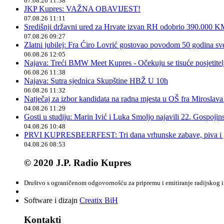
07.08.26 11:38
JKP Kupres: VAŽNA OBAVIJEST!
07.08.26 11:11
Središnji državni ured za Hrvate izvan RH odobrio 390.000 
07.08.26 09:27
Zlatni jubilej: Fra Ćiro Lovrić gostovao povodom 50 godina sv
06.08.26 12:05
Najava: Treći BMW Meet Kupres - Očekuju se tisuće posjetitelja
06.08.26 11:38
Najava: Sutra sjednica Skupštine HBŽ U 10h
06.08.26 11:32
Natječaj za izbor kandidata na radna mjesta u OŠ fra Miroslav
04.08.26 11:29
Gosti u studiju: Marin Ivić i Luka Smoljo najavili 22. Gospoji
04.08.26 10:48
PRVI KUPRESBEERFEST: Tri dana vrhunske zabave, piva i „
04.08.26 08:53
© 2020 J.P. Radio Kupres
Društvo s ograničenom odgovornošću za pripremu i emitiranje radijskog i 
Software i dizajn
Creatix BiH
Kontakti