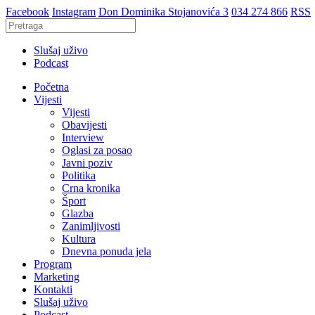
Facebook
Instagram
Don Dominika Stojanovića 3
034 274 866
RSS
Slušaj uživo
Podcast
Početna
Vijesti
Vijesti
Obavijesti
Interview
Oglasi za posao
Javni poziv
Politika
Crna kronika
Šport
Glazba
Zanimljivosti
Kultura
Dnevna ponuda jela
Program
Marketing
Kontakti
Slušaj uživo
Podcast