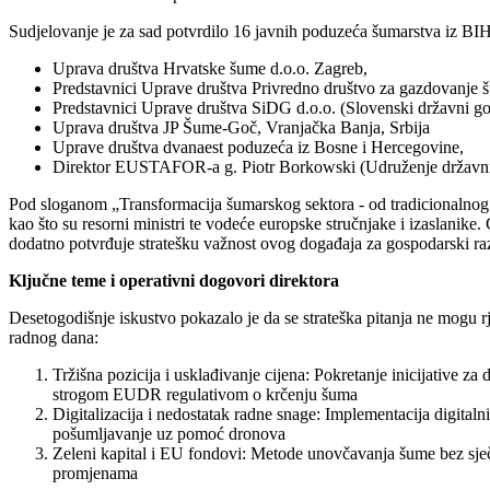
Sudjelovanje je za sad potvrdilo 16 javnih poduzeća šumarstva iz BIH 
Uprava društva Hrvatske šume d.o.o. Zagreb,
Predstavnici Uprave društva Privredno društvo za gazdovanje
Predstavnici Uprave društva SiDG d.o.o. (Slovenski državni g
Uprava društva JP Šume-Goč, Vranjačka Banja, Srbija
Uprave društva dvanaest poduzeća iz Bosne i Hercegovine,
Direktor EUSTAFOR-a g. Piotr Borkowski (Udruženje državni
Pod sloganom „Transformacija šumarskog sektora - od tradicionalnog 
kao što su resorni ministri te vodeće europske stručnjake i izaslanike.
dodatno potvrđuje stratešku važnost ovog događaja za gospodarski razv
Ključne teme i operativni dogovori direktora
Desetogodišnje iskustvo pokazalo je da se strateška pitanja ne mogu r
radnog dana:
Tržišna pozicija i usklađivanje cijena: Pokretanje inicijative z
strogom EUDR regulativom o krčenju šuma
Digitalizacija i nedostatak radne snage: Implementacija digitaln
pošumljavanje uz pomoć dronova
Zeleni kapital i EU fondovi: Metode unovčavanja šume bez sječ
promjenama