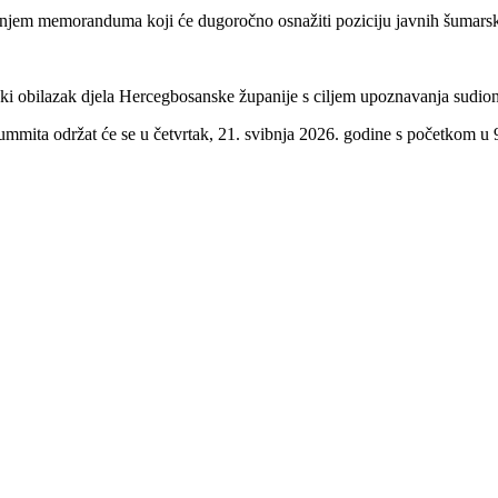
vanjem memoranduma koji će dugoročno osnažiti poziciju javnih šumarski
tički obilazak djela Hercegbosanske županije s ciljem upoznavanja sudion
 summita održat će se u četvrtak, 21. svibnja 2026. godine s početkom u 9