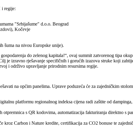
i regije:
 šumama "Srbijašume" d.o.o. Beograd
ozdovi), Kočevje
h šuma na nivou Europske unije).
gospodarenja do zelenog kapitala!“, ovaj summit zatvorenog tipa okupi
 Cilj je izravno rješavanje specifičnih i gorućih izazova struke koji za
oj i održivo upravljanje prirodnim resursima regije.
ješavati na općim panelima. Uprave poduzeća će za zajedničkim stolom r
a digitalnu platformu regionalnog indeksa cijena radi zaštite od dampin
ih otpremnica s QR kodovima, automatizacija fakturiranja direktno s panj
e kroz Carbon i Nature kredite, certifikacija za CO2 bonuse te zajed