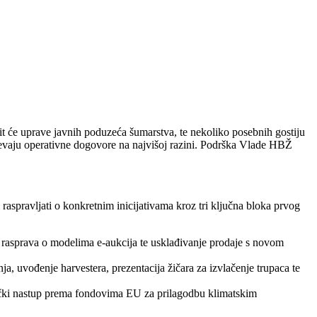
t će uprave javnih poduzeća šumarstva, te nekoliko posebnih gostiju
htijevaju operativne dogovore na najvišoj razini. Podrška Vlade HBŽ
aspravljati o konkretnim inicijativama kroz tri ključna bloka prvog
ga, rasprava o modelima e-aukcija te usklađivanje prodaje s novom
a, uvođenje harvestera, prezentacija žičara za izvlačenje trupaca te
nički nastup prema fondovima EU za prilagodbu klimatskim