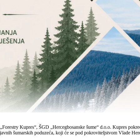
„Forestry Kupres“, ŠGD „Hercegbosanske šume“ d.o.o. Kupres pokreće 
 javnih šumarskih poduzeća, koji će se pod pokroviteljstvom Vlade Her