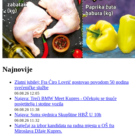
Najnovije
Zlatni jubilej: Fra Ćiro Lovrić gostovao povodom 50 godina
svećeničke službe
06.08.26 12:05
Najava: Treći BMW Meet Kupres - Očekuju se tisuće
posjetitelja i stotine vozila
06.08.26 11:38
Najava: Sutra sjednica Skupštine HBŽ U 10h
06.08.26 11:32
Natječaj za izbor kandidata na radna mjesta u OŠ fra
Miroslava Džaje Kupres.