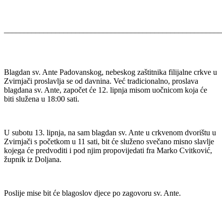
_______________________________________________________
Blagdan sv. Ante Padovanskog, nebeskog zaštitnika filijalne crkve u
Zvirnjači proslavlja se od davnina. Već tradicionalno, proslava
blagdana sv. Ante, započet će 12. lipnja misom uočnicom koja će
biti služena u 18:00 sati.
U subotu 13. lipnja, na sam blagdan sv. Ante u crkvenom dvorištu u
Zvirnjači s početkom u 11 sati, bit će služeno svečano misno slavlje
kojega će predvoditi i pod njim propovijedati fra Marko Cvitković,
župnik iz Doljana.
Poslije mise bit će blagoslov djece po zagovoru sv. Ante.