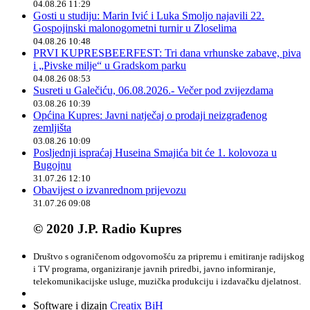
04.08.26 11:29
Gosti u studiju: Marin Ivić i Luka Smoljo najavili 22.
Gospojinski malonogometni turnir u Zloselima
04.08.26 10:48
PRVI KUPRESBEERFEST: Tri dana vrhunske zabave, piva
i „Pivske milje“ u Gradskom parku
04.08.26 08:53
Susreti u Galečiću, 06.08.2026.- Večer pod zvijezdama
03.08.26 10:39
Općina Kupres: Javni natječaj o prodaji neizgrađenog
zemljišta
03.08.26 10:09
Posljednji ispraćaj Huseina Smajića bit će 1. kolovoza u
Bugojnu
31.07.26 12:10
Obavijest o izvanrednom prijevozu
31.07.26 09:08
© 2020 J.P. Radio Kupres
Društvo s ograničenom odgovornošću za pripremu i emitiranje radijskog
i TV programa, organiziranje javnih priredbi, javno informiranje,
telekomunikacijske usluge, muzička produkciju i izdavačku djelatnost.
Software i dizajn
Creatix BiH