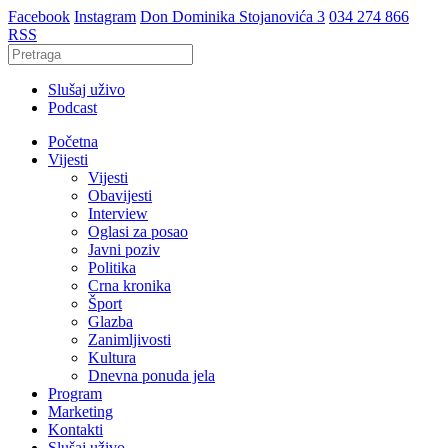
Facebook
Instagram
Don Dominika Stojanovića 3
034 274 866
RSS
Slušaj uživo
Podcast
Početna
Vijesti
Vijesti
Obavijesti
Interview
Oglasi za posao
Javni poziv
Politika
Crna kronika
Šport
Glazba
Zanimljivosti
Kultura
Dnevna ponuda jela
Program
Marketing
Kontakti
Slušaj uživo