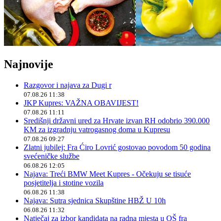
Najnovije
Razgovor i najava za Dugi r
07.08.26 11:38
JKP Kupres: VAŽNA OBAVIJEST!
07.08.26 11:11
Središnji državni ured za Hrvate izvan RH odobrio 390.000
KM za izgradnju vatrogasnog doma u Kupresu
07.08.26 09:27
Zlatni jubilej: Fra Ćiro Lovrić gostovao povodom 50 godina
svećeničke službe
06.08.26 12:05
Najava: Treći BMW Meet Kupres - Očekuju se tisuće
posjetitelja i stotine vozila
06.08.26 11:38
Najava: Sutra sjednica Skupštine HBŽ U 10h
06.08.26 11:32
Natječaj za izbor kandidata na radna mjesta u OŠ fra