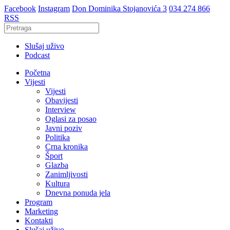
Facebook
Instagram
Don Dominika Stojanovića 3
034 274 866
RSS
Slušaj uživo
Podcast
Početna
Vijesti
Vijesti
Obavijesti
Interview
Oglasi za posao
Javni poziv
Politika
Crna kronika
Šport
Glazba
Zanimljivosti
Kultura
Dnevna ponuda jela
Program
Marketing
Kontakti
Slušaj uživo