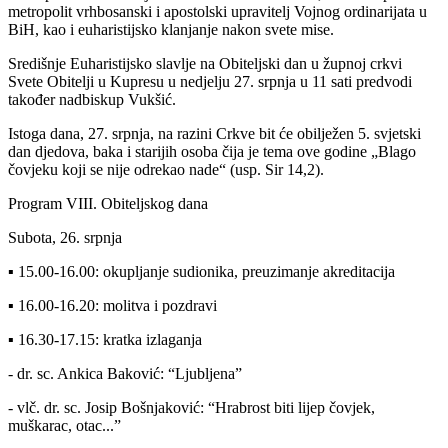
metropolit vrhbosanski i apostolski upravitelj Vojnog ordinarijata u
BiH, kao i euharistijsko klanjanje nakon svete mise.
Središnje Euharistijsko slavlje na Obiteljski dan u župnoj crkvi
Svete Obitelji u Kupresu u nedjelju 27. srpnja u 11 sati predvodi
također nadbiskup Vukšić.
Istoga dana, 27. srpnja, na razini Crkve bit će obilježen 5. svjetski
dan djedova, baka i starijih osoba čija je tema ove godine „Blago
čovjeku koji se nije odrekao nade“ (usp. Sir 14,2).
Program VIII. Obiteljskog dana
Subota, 26. srpnja
▪ 15.00-16.00: okupljanje sudionika, preuzimanje akreditacija
▪ 16.00-16.20: molitva i pozdravi
▪ 16.30-17.15: kratka izlaganja
- dr. sc. Ankica Baković: “Ljubljena”
- vlč. dr. sc. Josip Bošnjaković: “Hrabrost biti lijep čovjek,
muškarac, otac...”