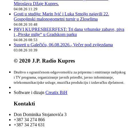
Miroslava Džaje Kupres.
04.08.26 11:29
Gosti u studiju: Marin Ivić i Luka Smoljo najavili 22.
Gospojinski malonogometni turnir u Zloselima
04.08.26 10:48
PRVI KUPRESBEERFEST: Tri dana vrhunske zabave, piva
i „Pivske milje“ u Gradskom parku
04.08.26 08:53
Susreti u Galečiću, 06.08.2026.- Večer pod zvijezdama
03.08.26 10:39
© 2020 J.P. Radio Kupres
Društvo s ograničenom odgovornošću za pripremu i emitiranje radijskog
i TV programa, organiziranje javnih priredbi, javno informiranje,
telekomunikacijske usluge, muzička produkciju i izdavačku djelatnost.
Software i dizajn
Creatix BiH
Kontakti
Don Dominika Stojanovića 3
+387 34 274 866
+387 34 274 631