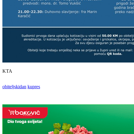
KTA
obiteljskidan
kupres