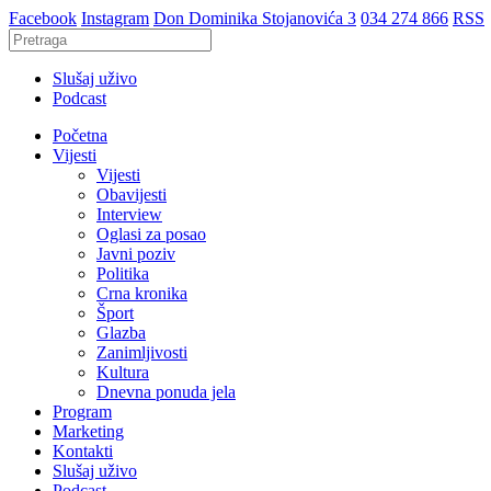
Facebook
Instagram
Don Dominika Stojanovića 3
034 274 866
RSS
Slušaj uživo
Podcast
Početna
Vijesti
Vijesti
Obavijesti
Interview
Oglasi za posao
Javni poziv
Politika
Crna kronika
Šport
Glazba
Zanimljivosti
Kultura
Dnevna ponuda jela
Program
Marketing
Kontakti
Slušaj uživo
Podcast