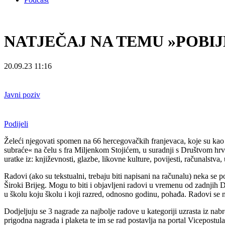
NATJEČAJ NA TEMU »POBI
20.09.23 11:16
Javni poziv
Podijeli
Želeći njegovati spomen na 66 hercegovačkih franjevaca, koje su kao 
subraće« na čelu s fra Miljenkom Stojićem, u suradnji s Društvom hrv
uratke iz: književnosti, glazbe, likovne kulture, povijesti, računalstva
Radovi (ako su tekstualni, trebaju biti napisani na računalu) neka se 
Široki Brijeg. Mogu to biti i objavljeni radovi u vremenu od zadnjih 
u školu koju školu i koji razred, odnosno godinu, pohađa. Radovi se n
Dodjeljuju se 3 nagrade za najbolje radove u kategoriji uzrasta iz n
prigodna nagrada i plaketa te im se rad postavlja na portal Vicepostul