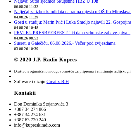
Najava: Sutra sjednica Skupštine HBŽ U 10h
06.08.26 11:32
Natječaj za izbor kandidata na radna mjesta u OŠ fra Miroslav
04.08.26 11:29
Gosti u studiju: Marin Ivić i Luka Smoljo najavili 22. Gospoji
04.08.26 10:48
PRVI KUPRESBEERFEST: Tri dana vrhunske zabave, piva i „
04.08.26 08:53
Susreti u Galečiću, 06.08.2026.- Večer pod zvijezdama
03.08.26 10:39
© 2020 J.P. Radio Kupres
Društvo s ograničenom odgovornošću za pripremu i emitiranje radijskog i 
Software i dizajn
Creatix BiH
Kontakti
Don Dominika Stojanovića 3
+387 34 274 866
+387 34 274 631
+387 63 720 240
info@kupreskiradio.com