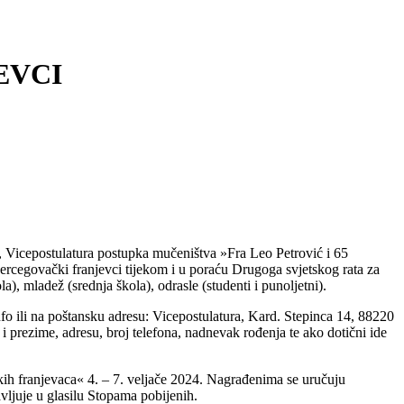
EVCI
, Vicepostulatura postupka mučeništva »Fra Leo Petrović i 65
ercegovački franjevci tijekom i u poraću Drugoga svjetskog rata za
a), mladež (srednja škola), odrasle (studenti i punoljetni).
nfo ili na poštansku adresu: Vicepostulatura, Kard. Stepinca 14, 88220
 prezime, adresu, broj telefona, nadnevak rođenja te ako dotični ide
kih franjevaca« 4. – 7. veljače 2024. Nagrađenima se uručuju
avljuje u glasilu Stopama pobijenih.