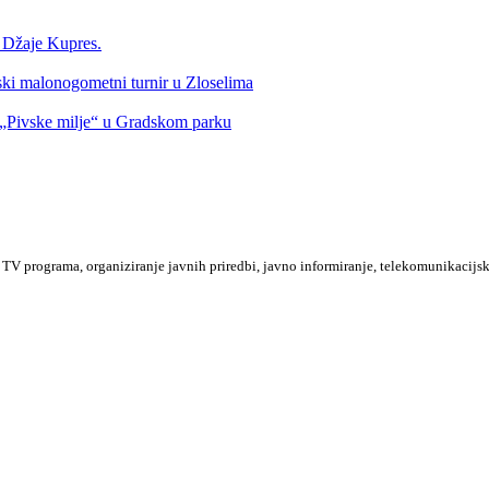
a Džaje Kupres.
nski malonogometni turnir u Zloselima
Pivske milje“ u Gradskom parku
TV programa, organiziranje javnih priredbi, javno informiranje, telekomunikacijsk