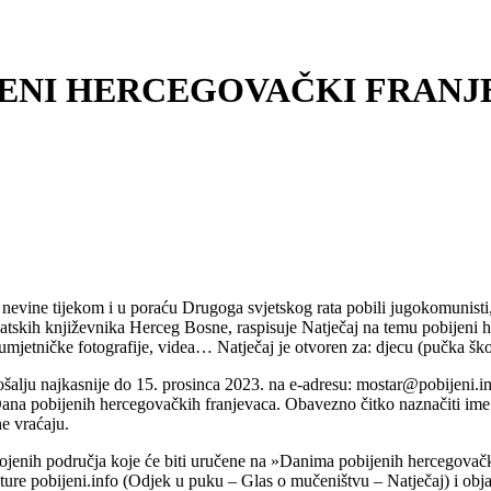
JENI HERCEGOVAČKI FRANJ
nevine tijekom i u poraću Drugoga svjetskog rata pobili jugokomunisti
atskih književnika Herceg Bosne, raspisuje Natječaj na temu pobijeni h
, umjetničke fotografije, videa… Natječaj je otvoren za: djecu (pučka škol
pošalju najkasnije do 15. prosinca 2023. na e-adresu: mostar@pobijeni.i
Dana pobijenih hercegovačkih franjevaca. Obavezno čitko naznačiti ime i
e vraćaju.
abrojenih područja koje će biti uručene na »Danima pobijenih hercegovač
ature pobijeni.info (Odjek u puku – Glas o mučeništvu – Natječaj) i obj