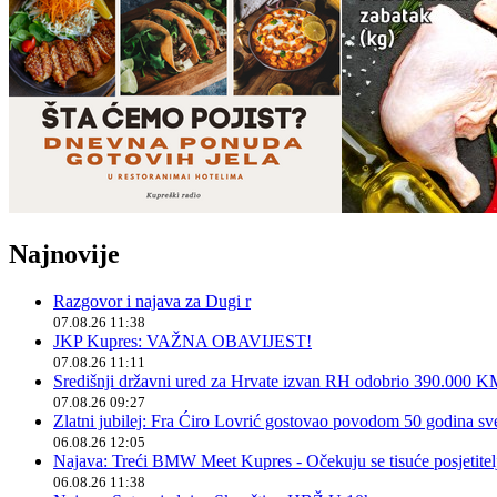
Najnovije
Razgovor i najava za Dugi r
07.08.26 11:38
JKP Kupres: VAŽNA OBAVIJEST!
07.08.26 11:11
Središnji državni ured za Hrvate izvan RH odobrio 390.000 
07.08.26 09:27
Zlatni jubilej: Fra Ćiro Lovrić gostovao povodom 50 godina sv
06.08.26 12:05
Najava: Treći BMW Meet Kupres - Očekuju se tisuće posjetitelja
06.08.26 11:38