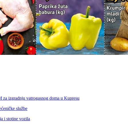
KM za izgradnju vatrogasnog doma u Kupresu
ećeničke službe
 i stotine vozila