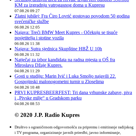
KM za izgradnju vatrogasnog doma u Kupresu
07.08.26 09:27
Zlatni jubilej: Fra Ćiro Lovrić gostovao povodom 50 godina
svećeničke službe
06.08.26 12:05
Najava: Treći BMW Meet Kupres - Očekuju se tisuće
posjetitelja i stotine vozila
06.08.26 11:38
Najava: Sutra sjednica Skupštine HBŽ U 10h
06.08.26 11:32
Natječaj za izbor kandidata na radna mjesta u OŠ fra
Miroslava Džaje Kupres.
04.08.26 11:29
Gosti u studiju: Marin Ivić i Luka Smoljo najavili 22.
Gospojinski malonogometni turnir u Zloselima
04.08.26 10:48
PRVI KUPRESBEERFEST: Tri dana vrhunske zabave, piva
i „Pivske milje“ u Gradskom parku
04.08.26 08:53
© 2020 J.P. Radio Kupres
Društvo s ograničenom odgovornošću za pripremu i emitiranje radijskog
i TV programa, organiziranje javnih priredbi, javno informiranje,