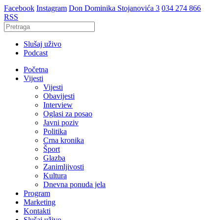
Facebook
Instagram
Don Dominika Stojanovića 3
034 274 866
RSS
Slušaj uživo
Podcast
Početna
Vijesti
Vijesti
Obavijesti
Interview
Oglasi za posao
Javni poziv
Politika
Crna kronika
Šport
Glazba
Zanimljivosti
Kultura
Dnevna ponuda jela
Program
Marketing
Kontakti
Slušaj uživo