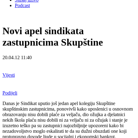
Podcast
Novi apel sindikata
zastupnicima Skupštine
20.04.12 11:40
Vijesti
Podijeli
Danas je Sindikat uputio još jedan apel kolegiju Skupštine
skupštinskim zastupnicima, ponovivši kako uposlenici u osnovnom
obrazovanju nisu dobili plaće za veljaču, dio ožujka a djelatnici
nekih škola plaću nisu dobili ni za veljaču ni za ožujak i stanje je
izuzetno teško pa su zastupnici najozbiljnije upozoreni kako bi
nezadovoljstvo moglo eskalirati te da su dužni obuzdati one koji
protupravno dovode ljude u socijalni i ekonomski bankrot.