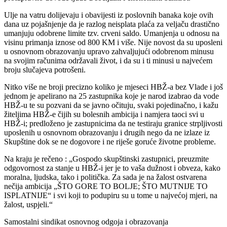
Ulje na vatru dolijevaju i obavijesti iz poslovnih banaka koje ovih
dana uz pojašnjenje da je razlog neisplata plaća za veljaču drastično
umanjuju odobrene limite tzv. crveni saldo. Umanjenja u odnosu na
visinu primanja iznose od 800 KM i više. Nije novost da su uposleni
u osnovnom obrazovanju upravo zahvaljujući odobrenom minusu
na svojim računima održavali život, i da su i ti minusi u najvećem
broju slučajeva potrošeni.
Nitko više ne broji precizno koliko je mjeseci HBŽ-a bez Vlade i još
jednom je apelirano na 25 zastupnika koje je narod izabrao da vode
HBŽ-u te su pozvani da se javno očituju, svaki pojedinačno, i kažu
žiteljima HBŽ-e čijih su bolesnih ambicija i namjera taoci svi u
HBŽ-i; predloženo je zastupnicima da ne testiraju granice strpljivosti
uposlenih u osnovnom obrazovanju i drugih nego da ne izlaze iz
Skupštine dok se ne dogovore i ne riješe goruće životne probleme.
Na kraju je rečeno : „Gospodo skupštinski zastupnici, preuzmite
odgovornost za stanje u HBŽ-i jer je to vaša dužnost i obveza, kako
moralna, ljudska, tako i politička. Za sada je na žalost ostvarena
nečija ambicija „ŠTO GORE TO BOLJE; ŠTO MUTNIJE TO
ISPLATNIJE“ i svi koji to podupiru su u tome u najvećoj mjeri, na
žalost, uspjeli.“
Samostalni sindikat osnovnog odgoja i obrazovanja