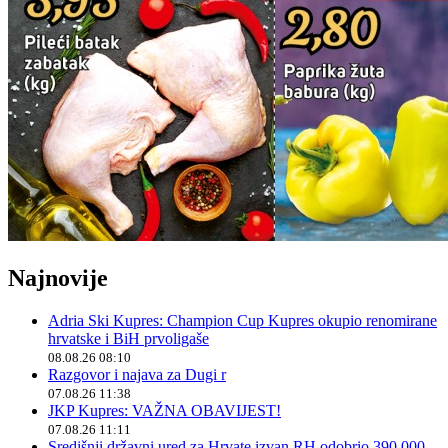
Najnovije
Adria Ski Kupres: Champion Cup Kupres okupio renomirane
hrvatske i BiH prvoligaše
08.08.26 08:10
Razgovor i najava za Dugi r
07.08.26 11:38
JKP Kupres: VAŽNA OBAVIJEST!
07.08.26 11:11
Središnji državni ured za Hrvate izvan RH odobrio 390.000