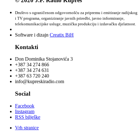
© 2020 J.P. Radio Kupres
Društvo s ograničenom odgovornošću za pripremu i emitiranje radijskog
i TV programa, organiziranje javnih priredbi, javno informiranje,
telekomunikacijske usluge, muzička produkciju i izdavačku djelatnost.
Software i dizajn
Creatix BiH
Kontakti
Don Dominika Stojanovića 3
+387 34 274 866
+387 34 274 631
+387 63 720 240
info@kupreskiradio.com
Social
Facebook
Instagram
RSS bilješke
Vrh stranice