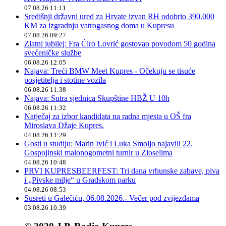
07.08.26 11:11
Središnji državni ured za Hrvate izvan RH odobrio 390.000
KM za izgradnju vatrogasnog doma u Kupresu
07.08.26 09:27
Zlatni jubilej: Fra Ćiro Lovrić gostovao povodom 50 godina
svećeničke službe
06.08.26 12:05
Najava: Treći BMW Meet Kupres - Očekuju se tisuće
posjetitelja i stotine vozila
06.08.26 11:38
Najava: Sutra sjednica Skupštine HBŽ U 10h
06.08.26 11:32
Natječaj za izbor kandidata na radna mjesta u OŠ fra
Miroslava Džaje Kupres.
04.08.26 11:29
Gosti u studiju: Marin Ivić i Luka Smoljo najavili 22.
Gospojinski malonogometni turnir u Zloselima
04.08.26 10:48
PRVI KUPRESBEERFEST: Tri dana vrhunske zabave, piva
i „Pivske milje“ u Gradskom parku
04.08.26 08:53
Susreti u Galečiću, 06.08.2026.- Večer pod zvijezdama
03.08.26 10:39