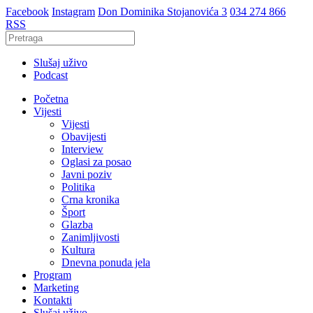
Facebook
Instagram
Don Dominika Stojanovića 3
034 274 866
RSS
Slušaj uživo
Podcast
Početna
Vijesti
Vijesti
Obavijesti
Interview
Oglasi za posao
Javni poziv
Politika
Crna kronika
Šport
Glazba
Zanimljivosti
Kultura
Dnevna ponuda jela
Program
Marketing
Kontakti
Slušaj uživo