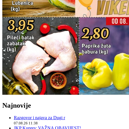
Najnovije
Razgovor i najava za Dugi r
07.08.26 11:38
JKP Kupres: VAŽNA OBAVIJEST!