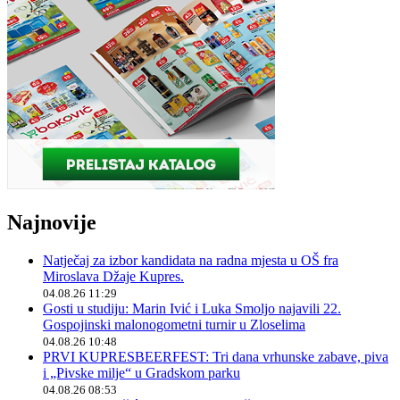
Najnovije
Natječaj za izbor kandidata na radna mjesta u OŠ fra
Miroslava Džaje Kupres.
04.08.26 11:29
Gosti u studiju: Marin Ivić i Luka Smoljo najavili 22.
Gospojinski malonogometni turnir u Zloselima
04.08.26 10:48
PRVI KUPRESBEERFEST: Tri dana vrhunske zabave, piva
i „Pivske milje“ u Gradskom parku
04.08.26 08:53