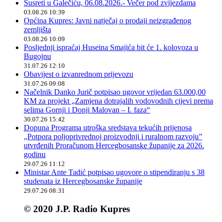
Susreti u Galečiću, 06.08.2026.- Večer pod zvijezdama
03.08.26 10:39
Općina Kupres: Javni natječaj o prodaji neizgrađenog
zemljišta
03.08.26 10:09
Posljednji ispraćaj Huseina Smajića bit će 1. kolovoza u
Bugojnu
31.07.26 12:10
Obavijest o izvanrednom prijevozu
31.07.26 09:08
Načelnik Danko Jurič potpisao ugovor vrijedan 63.000,00
KM za projekt „Zamjena dotrajalih vodovodnih cijevi prema
selima Gornji i Donji Malovan – I. faza“
30.07.26 15:42
Dopuna Programa utroška sredstava tekućih prijenosa
„Potpora poljoprivrednoj proizvodnji i ruralnom razvoju”
utvrđenih Proračunom Hercegbosanske županije za 2026.
godinu
29.07.26 11:12
Ministar Ante Tadić potpisao ugovore o stipendiranju s 38
studenata iz Hercegbosanske županije
29.07.26 08:31
© 2020 J.P. Radio Kupres