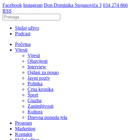
Facebook
Instagram
Don Dominika Stojanovića 3
034 274 866
RSS
Slušaj uživo
Podcast
Početna
Vijesti
Vijesti
Obavijesti
Interview
Oglasi za posao
Javni poziv
Politika
Crna kronika
Šport
Glazba
Zanimljivosti
Kultura
Dnevna ponuda jela
Program
Marketing
Kontakti
Slušaj uživo