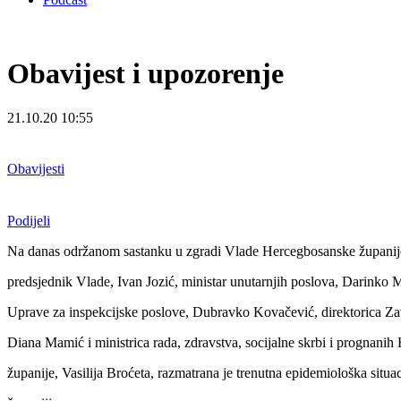
Obavijest i upozorenje
21.10.20 10:55
Obavijesti
Podijeli
Na danas održanom sastanku u zgradi Vlade Hercegbosanske županije 
predsjednik Vlade, Ivan Jozić, ministar unutarnjih poslova, Darinko M
Uprave za inspekcijske poslove, Dubravko Kovačević, direktorica Za
Diana Mamić i ministrica rada, zdravstva, socijalne skrbi i prognani
županije, Vasilija Broćeta, razmatrana je trenutna epidemiološka situ