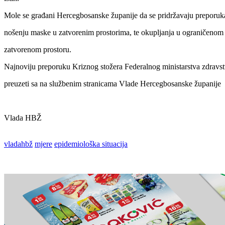
Mole se građani Hercegbosanske županije da se pridržavaju preporuka
nošenju maske u zatvorenim prostorima, te okupljanja u ograničenom
zatvorenom prostoru.
Najnoviju preporuku Kriznog stožera Federalnog ministarstva zdravst
preuzeti sa na službenim stranicama Vlade Hercegbosanske županije
Vlada HBŽ
vladahbž
mjere
epidemiološka situacija