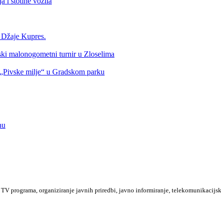
 i stotine vozila
a Džaje Kupres.
nski malonogometni turnir u Zloselima
Pivske milje“ u Gradskom parku
nu
TV programa, organiziranje javnih priredbi, javno informiranje, telekomunikacijsk