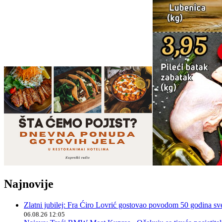
Najnovije
Zlatni jubilej: Fra Ćiro Lovrić gostovao povodom 50 godina sv
06.08.26 12:05