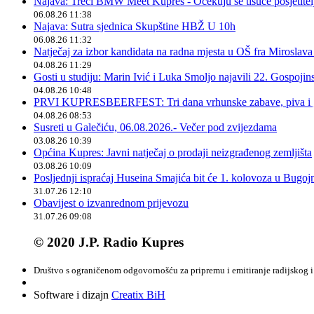
Najava: Treći BMW Meet Kupres - Očekuju se tisuće posjetitelja
06.08.26 11:38
Najava: Sutra sjednica Skupštine HBŽ U 10h
06.08.26 11:32
Natječaj za izbor kandidata na radna mjesta u OŠ fra Miroslav
04.08.26 11:29
Gosti u studiju: Marin Ivić i Luka Smoljo najavili 22. Gospoji
04.08.26 10:48
PRVI KUPRESBEERFEST: Tri dana vrhunske zabave, piva i „
04.08.26 08:53
Susreti u Galečiću, 06.08.2026.- Večer pod zvijezdama
03.08.26 10:39
Općina Kupres: Javni natječaj o prodaji neizgrađenog zemljišta
03.08.26 10:09
Posljednji ispraćaj Huseina Smajića bit će 1. kolovoza u Bugoj
31.07.26 12:10
Obavijest o izvanrednom prijevozu
31.07.26 09:08
© 2020 J.P. Radio Kupres
Društvo s ograničenom odgovornošću za pripremu i emitiranje radijskog i 
Software i dizajn
Creatix BiH