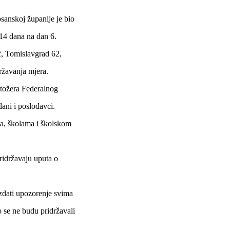
sanskoj županije je bio
14 dana na dan 6.
2, Tomislavgrad 62,
ržavanja mjera.
stožera Federalnog
đani i poslodavci.
ma, školama i školskom
pridržavaju uputa o
izdati upozorenje svima
o se ne budu pridržavali