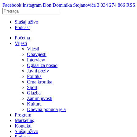
Facebook
Instagram
Don Dominika Stojanovića 3
034 274 866
RSS
Slušaj uživo
Podcast
Početna
Vijesti
Vijesti
Obavijesti
Interview
Oglasi za posao
Javni poziv
Politika
Crna kronika
Šport
Glazba
Zanimljivosti
Kultura
Dnevna ponuda jela
Program
Marketing
Kontakti
Slušaj uživo
Podcast