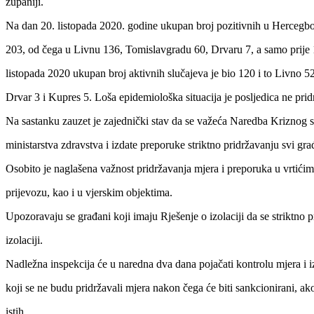
županiji.
Na dan 20. listopada 2020. godine ukupan broj pozitivnih u Hercegbo
203, od čega u Livnu 136, Tomislavgradu 60, Drvaru 7, a samo prije 
listopada 2020 ukupan broj aktivnih slučajeva je bio 120 i to Livno 5
Drvar 3 i Kupres 5. Loša epidemiološka situacija je posljedica ne prid
Na sastanku zauzet je zajednički stav da se važeća Naredba Kriznog 
ministarstva zdravstva i izdate preporuke striktno pridržavanju svi gra
Osobito je naglašena važnost pridržavanja mjera i preporuka u vrtići
prijevozu, kao i u vjerskim objektima.
Upozoravaju se građani koji imaju Rješenje o izolaciji da se striktno 
izolaciji.
Nadležna inspekcija će u naredna dva dana pojačati kontrolu mjera i 
koji se ne budu pridržavali mjera nakon čega će biti sankcionirani, ak
istih.