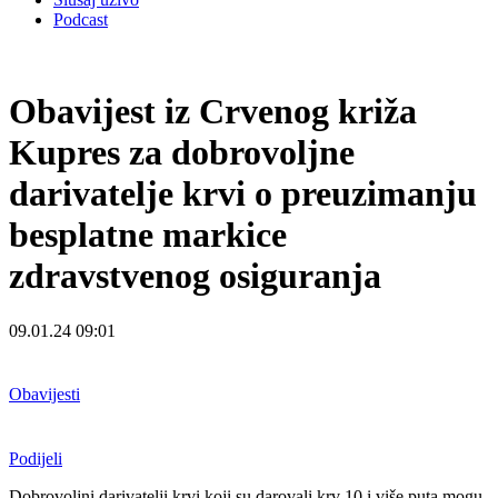
Podcast
Obavijest iz Crvenog križa
Kupres za dobrovoljne
darivatelje krvi o preuzimanju
besplatne markice
zdravstvenog osiguranja
09.01.24 09:01
Obavijesti
Podijeli
Dobrovoljni darivatelji krvi koji su darovali krv 10 i više puta mogu