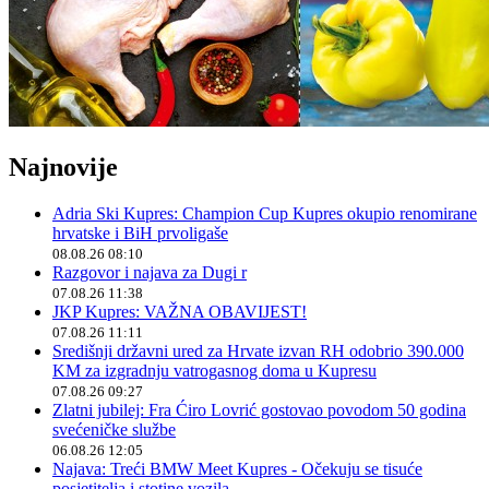
Najnovije
Adria Ski Kupres: Champion Cup Kupres okupio renomirane
hrvatske i BiH prvoligaše
08.08.26 08:10
Razgovor i najava za Dugi r
07.08.26 11:38
JKP Kupres: VAŽNA OBAVIJEST!
07.08.26 11:11
Središnji državni ured za Hrvate izvan RH odobrio 390.000
KM za izgradnju vatrogasnog doma u Kupresu
07.08.26 09:27
Zlatni jubilej: Fra Ćiro Lovrić gostovao povodom 50 godina
svećeničke službe
06.08.26 12:05
Najava: Treći BMW Meet Kupres - Očekuju se tisuće
posjetitelja i stotine vozila