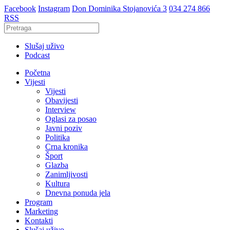
Facebook
Instagram
Don Dominika Stojanovića 3
034 274 866
RSS
Slušaj uživo
Podcast
Početna
Vijesti
Vijesti
Obavijesti
Interview
Oglasi za posao
Javni poziv
Politika
Crna kronika
Šport
Glazba
Zanimljivosti
Kultura
Dnevna ponuda jela
Program
Marketing
Kontakti
Slušaj uživo