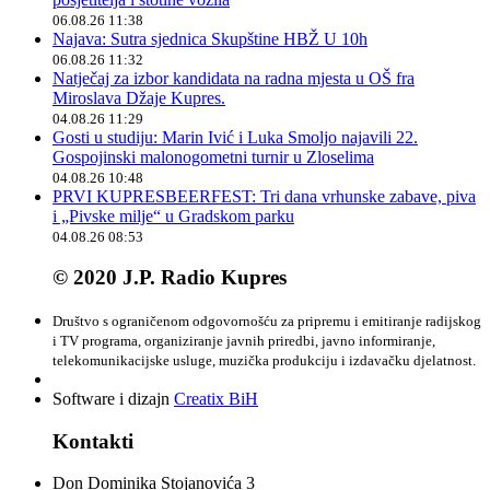
06.08.26 11:38
Najava: Sutra sjednica Skupštine HBŽ U 10h
06.08.26 11:32
Natječaj za izbor kandidata na radna mjesta u OŠ fra
Miroslava Džaje Kupres.
04.08.26 11:29
Gosti u studiju: Marin Ivić i Luka Smoljo najavili 22.
Gospojinski malonogometni turnir u Zloselima
04.08.26 10:48
PRVI KUPRESBEERFEST: Tri dana vrhunske zabave, piva
i „Pivske milje“ u Gradskom parku
04.08.26 08:53
© 2020 J.P. Radio Kupres
Društvo s ograničenom odgovornošću za pripremu i emitiranje radijskog
i TV programa, organiziranje javnih priredbi, javno informiranje,
telekomunikacijske usluge, muzička produkciju i izdavačku djelatnost.
Software i dizajn
Creatix BiH
Kontakti
Don Dominika Stojanovića 3