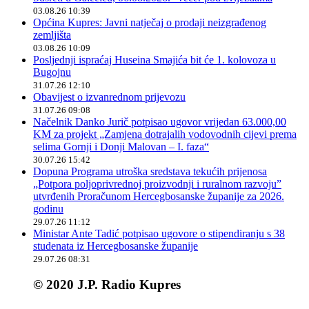
03.08.26 10:39
Općina Kupres: Javni natječaj o prodaji neizgrađenog
zemljišta
03.08.26 10:09
Posljednji ispraćaj Huseina Smajića bit će 1. kolovoza u
Bugojnu
31.07.26 12:10
Obavijest o izvanrednom prijevozu
31.07.26 09:08
Načelnik Danko Jurič potpisao ugovor vrijedan 63.000,00
KM za projekt „Zamjena dotrajalih vodovodnih cijevi prema
selima Gornji i Donji Malovan – I. faza“
30.07.26 15:42
Dopuna Programa utroška sredstava tekućih prijenosa
„Potpora poljoprivrednoj proizvodnji i ruralnom razvoju”
utvrđenih Proračunom Hercegbosanske županije za 2026.
godinu
29.07.26 11:12
Ministar Ante Tadić potpisao ugovore o stipendiranju s 38
studenata iz Hercegbosanske županije
29.07.26 08:31
© 2020 J.P. Radio Kupres