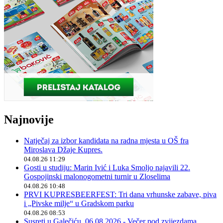
Najnovije
Natječaj za izbor kandidata na radna mjesta u OŠ fra
Miroslava Džaje Kupres.
04.08.26 11:29
Gosti u studiju: Marin Ivić i Luka Smoljo najavili 22.
Gospojinski malonogometni turnir u Zloselima
04.08.26 10:48
PRVI KUPRESBEERFEST: Tri dana vrhunske zabave, piva
i „Pivske milje“ u Gradskom parku
04.08.26 08:53
Susreti u Galečiću, 06.08.2026.- Večer pod zvijezdama