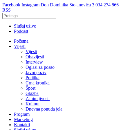
Facebook
Instagram
Don Dominika Stojanovića 3
034 274 866
RSS
Slušaj uživo
Podcast
Početna
Vijesti
Vijesti
Obavijesti
Interview
Oglasi za posao
Javni poziv
Politika
Crna kronika
Šport
Glazba
Zanimljivosti
Kultura
Dnevna ponuda jela
Program
Marketing
Kontakti
Slušaj uživo