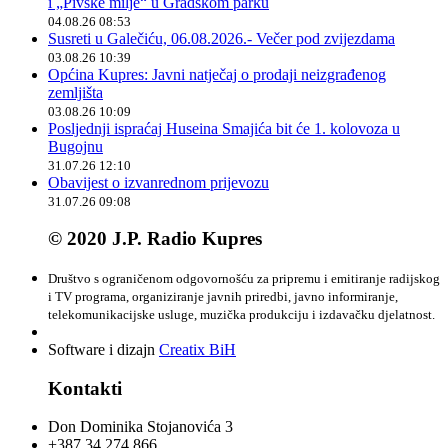
i „Pivske milje“ u Gradskom parku
04.08.26 08:53
Susreti u Galečiću, 06.08.2026.- Večer pod zvijezdama
03.08.26 10:39
Općina Kupres: Javni natječaj o prodaji neizgrađenog
zemljišta
03.08.26 10:09
Posljednji ispraćaj Huseina Smajića bit će 1. kolovoza u
Bugojnu
31.07.26 12:10
Obavijest o izvanrednom prijevozu
31.07.26 09:08
© 2020 J.P. Radio Kupres
Društvo s ograničenom odgovornošću za pripremu i emitiranje radijskog
i TV programa, organiziranje javnih priredbi, javno informiranje,
telekomunikacijske usluge, muzička produkciju i izdavačku djelatnost.
Software i dizajn
Creatix BiH
Kontakti
Don Dominika Stojanovića 3
+387 34 274 866