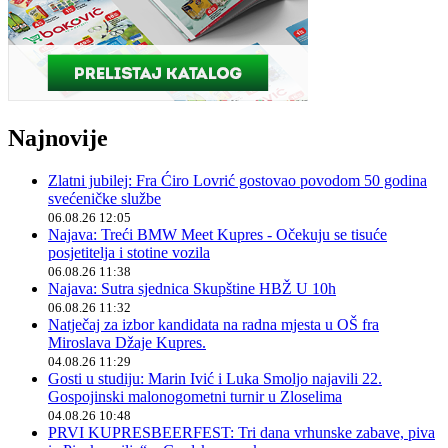
Najnovije
Zlatni jubilej: Fra Ćiro Lovrić gostovao povodom 50 godina
svećeničke službe
06.08.26 12:05
Najava: Treći BMW Meet Kupres - Očekuju se tisuće
posjetitelja i stotine vozila
06.08.26 11:38
Najava: Sutra sjednica Skupštine HBŽ U 10h
06.08.26 11:32
Natječaj za izbor kandidata na radna mjesta u OŠ fra
Miroslava Džaje Kupres.
04.08.26 11:29
Gosti u studiju: Marin Ivić i Luka Smoljo najavili 22.
Gospojinski malonogometni turnir u Zloselima
04.08.26 10:48
PRVI KUPRESBEERFEST: Tri dana vrhunske zabave, piva