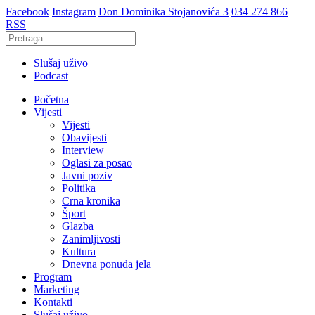
Facebook
Instagram
Don Dominika Stojanovića 3
034 274 866
RSS
Slušaj uživo
Podcast
Početna
Vijesti
Vijesti
Obavijesti
Interview
Oglasi za posao
Javni poziv
Politika
Crna kronika
Šport
Glazba
Zanimljivosti
Kultura
Dnevna ponuda jela
Program
Marketing
Kontakti
Slušaj uživo