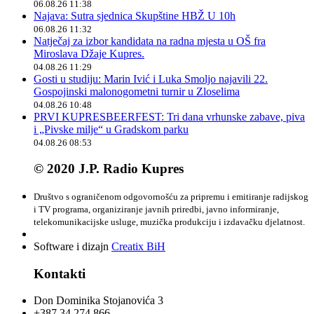
06.08.26 11:38
Najava: Sutra sjednica Skupštine HBŽ U 10h
06.08.26 11:32
Natječaj za izbor kandidata na radna mjesta u OŠ fra
Miroslava Džaje Kupres.
04.08.26 11:29
Gosti u studiju: Marin Ivić i Luka Smoljo najavili 22.
Gospojinski malonogometni turnir u Zloselima
04.08.26 10:48
PRVI KUPRESBEERFEST: Tri dana vrhunske zabave, piva
i „Pivske milje“ u Gradskom parku
04.08.26 08:53
© 2020 J.P. Radio Kupres
Društvo s ograničenom odgovornošću za pripremu i emitiranje radijskog
i TV programa, organiziranje javnih priredbi, javno informiranje,
telekomunikacijske usluge, muzička produkciju i izdavačku djelatnost.
Software i dizajn
Creatix BiH
Kontakti
Don Dominika Stojanovića 3
+387 34 274 866