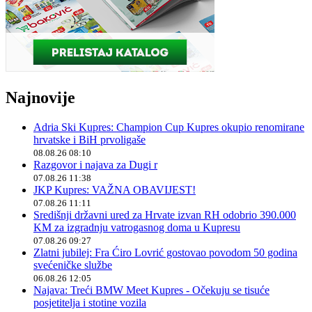
Najnovije
Adria Ski Kupres: Champion Cup Kupres okupio renomirane
hrvatske i BiH prvoligaše
08.08.26 08:10
Razgovor i najava za Dugi r
07.08.26 11:38
JKP Kupres: VAŽNA OBAVIJEST!
07.08.26 11:11
Središnji državni ured za Hrvate izvan RH odobrio 390.000
KM za izgradnju vatrogasnog doma u Kupresu
07.08.26 09:27
Zlatni jubilej: Fra Ćiro Lovrić gostovao povodom 50 godina
svećeničke službe
06.08.26 12:05
Najava: Treći BMW Meet Kupres - Očekuju se tisuće
posjetitelja i stotine vozila