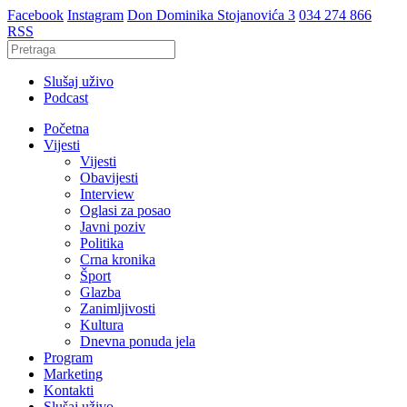
Facebook
Instagram
Don Dominika Stojanovića 3
034 274 866
RSS
Slušaj uživo
Podcast
Početna
Vijesti
Vijesti
Obavijesti
Interview
Oglasi za posao
Javni poziv
Politika
Crna kronika
Šport
Glazba
Zanimljivosti
Kultura
Dnevna ponuda jela
Program
Marketing
Kontakti
Slušaj uživo