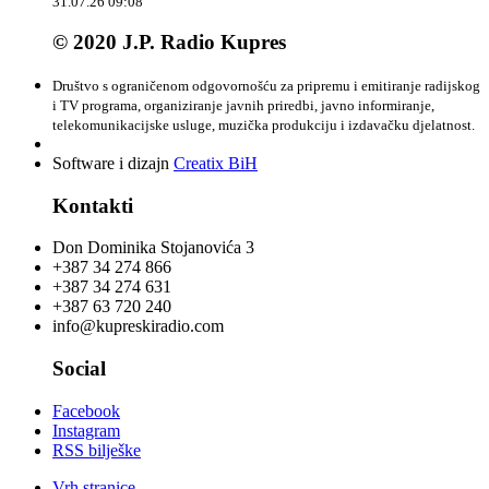
31.07.26 09:08
© 2020 J.P. Radio Kupres
Društvo s ograničenom odgovornošću za pripremu i emitiranje radijskog
i TV programa, organiziranje javnih priredbi, javno informiranje,
telekomunikacijske usluge, muzička produkciju i izdavačku djelatnost.
Software i dizajn
Creatix BiH
Kontakti
Don Dominika Stojanovića 3
+387 34 274 866
+387 34 274 631
+387 63 720 240
info@kupreskiradio.com
Social
Facebook
Instagram
RSS bilješke
Vrh stranice