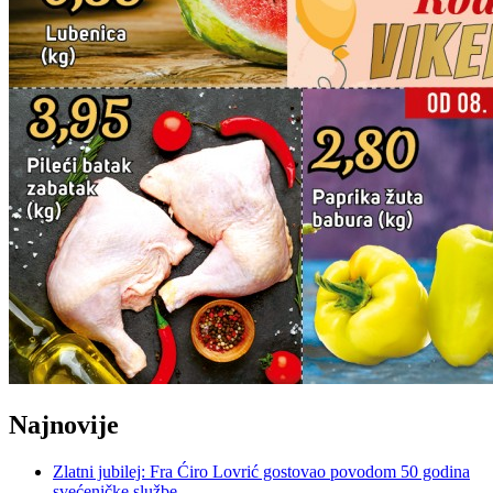
Najnovije
Zlatni jubilej: Fra Ćiro Lovrić gostovao povodom 50 godina
svećeničke službe