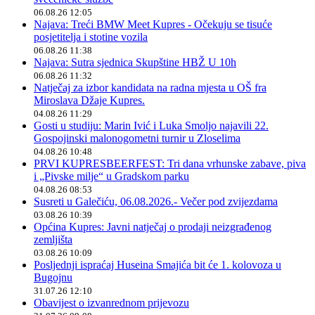
06.08.26 12:05
Najava: Treći BMW Meet Kupres - Očekuju se tisuće
posjetitelja i stotine vozila
06.08.26 11:38
Najava: Sutra sjednica Skupštine HBŽ U 10h
06.08.26 11:32
Natječaj za izbor kandidata na radna mjesta u OŠ fra
Miroslava Džaje Kupres.
04.08.26 11:29
Gosti u studiju: Marin Ivić i Luka Smoljo najavili 22.
Gospojinski malonogometni turnir u Zloselima
04.08.26 10:48
PRVI KUPRESBEERFEST: Tri dana vrhunske zabave, piva
i „Pivske milje“ u Gradskom parku
04.08.26 08:53
Susreti u Galečiću, 06.08.2026.- Večer pod zvijezdama
03.08.26 10:39
Općina Kupres: Javni natječaj o prodaji neizgrađenog
zemljišta
03.08.26 10:09
Posljednji ispraćaj Huseina Smajića bit će 1. kolovoza u
Bugojnu
31.07.26 12:10
Obavijest o izvanrednom prijevozu