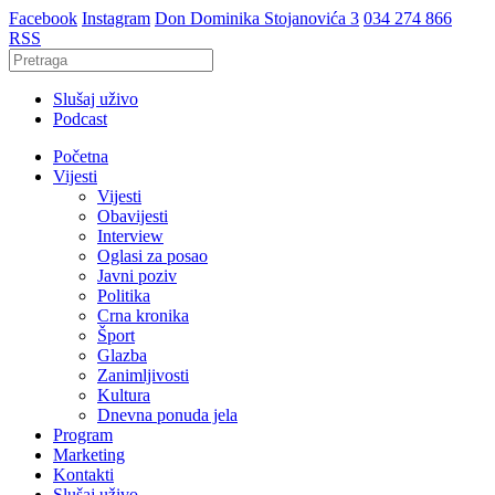
Facebook
Instagram
Don Dominika Stojanovića 3
034 274 866
RSS
Slušaj uživo
Podcast
Početna
Vijesti
Vijesti
Obavijesti
Interview
Oglasi za posao
Javni poziv
Politika
Crna kronika
Šport
Glazba
Zanimljivosti
Kultura
Dnevna ponuda jela
Program
Marketing
Kontakti
Slušaj uživo